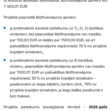
4) Kultūras aktivitāšu īstenošanai, līdzfinansējuma apmērs virs
1 500,01 EUR.
Projektā pieprasītā līdzfinansējuma apmērs:
ja pretendents iesniedz pieteikumu uz 1), 2), 3) darbības
virzieniem, tad pieprasītais līdzfinansējums nav mazāks
par 150,00 EUR un lielāks par 1500,00 EUR, kā arī
pašvaldības līdzfinansējums nepārsniedz 70 % no projekta
kopējām izmaksām,;
ja pretendents iesniedz pieteikumu uz 4) darbības
virzienu, pieprasītais līdzfinansējuma apmērs nav mazāks
par 1500,01 EUR un pašvaldības līdzfinansējums
nepārsniedz 30 % no projekta kopējām izmaksām –
pasākumiem ar ieejas biļetēm, kartēm utml., 70% no
projekta kopējām izmaksām, ja ieeja/dalība pasākumā ir
bez maksas..
Projekta pieteikumu iesniegšanas termiņš –
2026.gada