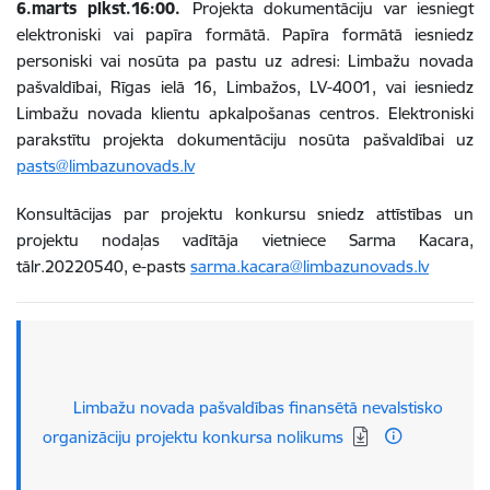
6.marts plkst.16:00.
Projekta dokumentāciju var iesniegt
elektroniski vai papīra formātā. Papīra formātā iesniedz
personiski vai nosūta pa pastu uz adresi: Limbažu novada
pašvaldībai, Rīgas ielā 16, Limbažos, LV-4001, vai iesniedz
Limbažu novada klientu apkalpošanas centros. Elektroniski
parakstītu projekta dokumentāciju nosūta pašvaldībai uz
pasts@limbazunovads.lv
Konsultācijas par projektu konkursu sniedz attīstības un
projektu nodaļas vadītāja vietniece Sarma Kacara,
tālr.20220540, e-pasts
sarma.kacara@limbazunovads.lv
Lejupielādēt:
Limbažu novada pašvaldības finansētā nevalstisko
organizāciju projektu konkursa nolikums