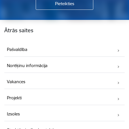
Kājene
Ātrās saites
Pašvaldība
Norēķinu informācija
Vakances
Projekti
Izsoles