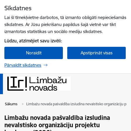
Pāriet uz lapas saturu
Sīkdatnes
Spied
lai meklētu
Enter
Lai šī tīmekļvietne darbotos, tā izmanto obligāti nepieciešamās
sīkdatnes. Ar Jūsu piekrišanu papildus šajā vietnē var tikt
izmantotas statistikas un sociālo mediju sīkdatnes.
Lūdzu, atzīmējiet savu izvēli:
Noraidīt
Apstiprināt visas
Pārvaldīt sīkdatnes
Sākums
Limbažu novada pašvaldība izsludina nevalstisko organizāciju pro
Limbažu novada pašvaldība izsludina
nevalstisko organizāciju projektu