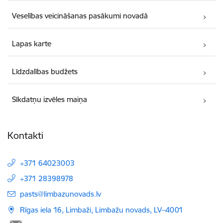
Veselības veicināšanas pasākumi novadā
Lapas karte
Līdzdalības budžets
Sīkdatņu izvēles maiņa
Kontakti
+371 64023003
+371 28398978
E-pasts:
pasts@limbazunovads.lv
Rīgas iela 16, Limbaži, Limbažu novads, LV–4001