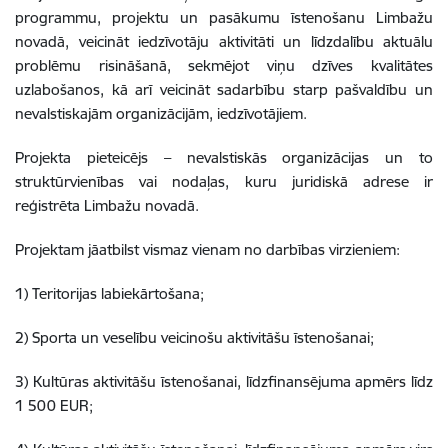
programmu, projektu un pasākumu īstenošanu Limbažu
novadā, veicināt iedzīvotāju aktivitāti un līdzdalību aktuālu
problēmu risināšanā, sekmējot viņu dzīves kvalitātes
uzlabošanos, kā arī veicināt sadarbību starp pašvaldību un
nevalstiskajām organizācijām, iedzīvotājiem.
Projekta pieteicējs – nevalstiskās organizācijas un to
struktūrvienības vai nodaļas, kuru juridiskā adrese ir
reģistrēta Limbažu novadā.
Projektam jāatbilst vismaz vienam no darbības virzieniem:
1) Teritorijas labiekārtošana;
2) Sporta un veselību veicinošu aktivitāšu īstenošanai;
3) Kultūras aktivitāšu īstenošanai, līdzfinansējuma apmērs līdz
1 500 EUR;