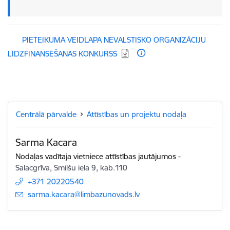
Lejupielādēt:
PIETEIKUMA VEIDLAPA NEVALSTISKO ORGANIZĀCIJU
LĪDZFINANSĒŠANAS KONKURSS
Centrālā pārvalde
Attīstības un projektu nodaļa
Sarma Kacara
Nodaļas vadītaja vietniece attīstības jautājumos
-
Salacgrīva, Smilšu iela 9, kab.110
+371 20220540
E-pasts:
sarma.kacara@limbazunovads.lv