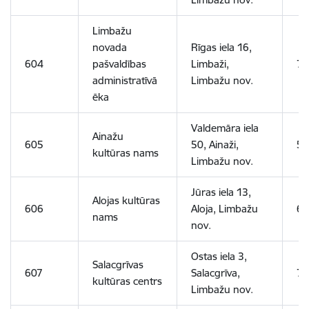
Limbažu
novada
Rīgas iela 16,
604
pašvaldības
Limbaži,
7
administratīvā
Limbažu nov.
ēka
Valdemāra iela
Ainažu
605
50, Ainaži,
5
kultūras nams
Limbažu nov.
Jūras iela 13,
Alojas kultūras
606
Aloja, Limbažu
6
nams
nov.
Ostas iela 3,
Salacgrīvas
607
Salacgrīva,
7
kultūras centrs
Limbažu nov.