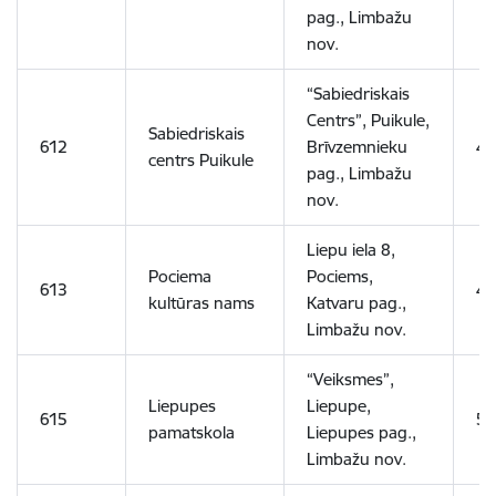
pag., Limbažu
nov.
“Sabiedriskais
Centrs”, Puikule,
Sabiedriskais
612
Brīvzemnieku
4
centrs Puikule
pag., Limbažu
nov.
Liepu iela 8,
Pociema
Pociems,
613
4
kultūras nams
Katvaru pag.,
Limbažu nov.
“Veiksmes”,
Liepupes
Liepupe,
615
5
pamatskola
Liepupes pag.,
Limbažu nov.