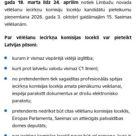
gada 18. marta līdz 24. aprīlim
notiek Limbažu novada
vēlēšanu iecirkņu komisiju locekļu kandidātu pieteikumu
pieņemšana 2026. gada 3. oktobrī gaidāmajām
15. Saeimas
vēlēšanām.
Par vēlēšanu iecirkņa komisijas locekli var pieteikt
Latvijas pilsoni:
kuram ir vismaz vispārējā vidējā izglītība;
kurš prot latviešu valodu vismaz C1 līmenī;
no pretendentiem tiek sagaidītas profesionālās spējas
iecirkņa komisijas locekļa amata pienākumu veikšanai,
iespēja parakstīt dokumentus ar drošu elektronisko
parakstu;
pretendents nedrīkst būt citas vēlēšanu komisijas loceklis,
Eiropas Parlamenta, Saeimas un attiecīgās pašvaldības
domes deputāts;
par iecirkņa komisijas locekli nevar būt arī persona, kura ir