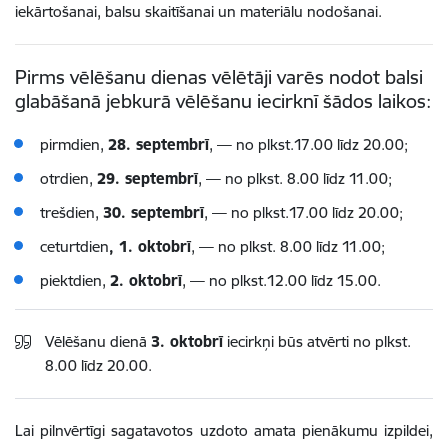
iekārtošanai, balsu skaitīšanai un materiālu nodošanai.
Pirms vēlēšanu dienas vēlētāji varēs nodot balsi
glabāšanā jebkurā vēlēšanu iecirknī šādos laikos:
pirmdien,
28. septembrī
, — no plkst.17.00 līdz 20.00;
otrdien,
29. septembrī
, — no plkst. 8.00 līdz 11.00;
trešdien,
30. septembrī
, — no plkst.17.00 līdz 20.00;
ceturtdien
, 1. oktobrī
, — no plkst. 8.00 līdz 11.00;
piektdien,
2. oktobrī
, — no plkst.12.00 līdz 15.00.
Vēlēšanu dienā
3. oktobrī
iecirkņi būs atvērti no plkst.
8.00 līdz 20.00.
Lai pilnvērtīgi sagatavotos uzdoto amata pienākumu izpildei,