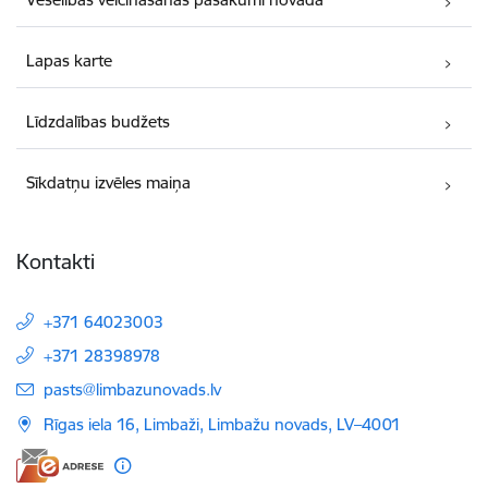
Lapas karte
Līdzdalības budžets
Sīkdatņu izvēles maiņa
Kontakti
+371 64023003
+371 28398978
E-pasts:
pasts@limbazunovads.lv
Rīgas iela 16, Limbaži, Limbažu novads, LV–4001