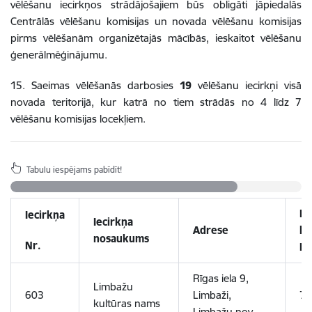
vēlēšanu iecirkņos strādājošajiem būs obligāti jāpiedalās
Centrālās vēlēšanu komisijas un novada vēlēšanu komisijas
pirms vēlēšanām organizētajās mācībās, ieskaitot vēlēšanu
ģenerālmēģinājumu.
15. Saeimas vēlēšanās darbosies
19
vēlēšanu iecirkņi visā
novada teritorijā, kur katrā no tiem strādās no 4 līdz 7
vēlēšanu komisijas locekļiem.
Tabulu iespējams pabīdīt!
Ne
Iecirkņa
Iecirkņa
Adrese
ko
nosaukums
Nr.
lo
Rīgas iela 9,
Limbažu
603
Limbaži,
7
kultūras nams
Limbažu nov.