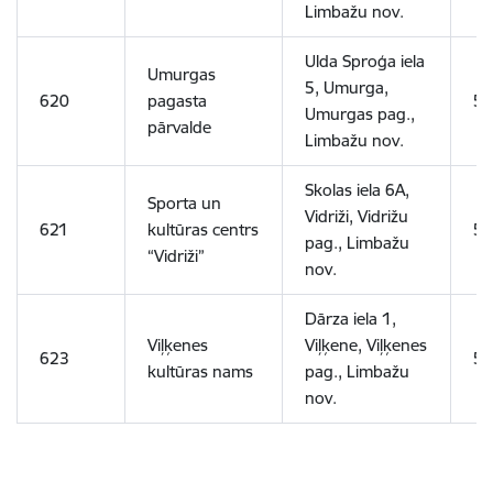
Limbažu nov.
Ulda Sproģa iela
Umurgas
5, Umurga,
620
pagasta
5
Umurgas pag.,
pārvalde
Limbažu nov.
Skolas iela 6A,
Sporta un
Vidriži, Vidrižu
621
kultūras centrs
5
pag., Limbažu
“Vidriži”
nov.
Dārza iela 1,
Viļķenes
Viļķene, Viļķenes
623
5
kultūras nams
pag., Limbažu
nov.