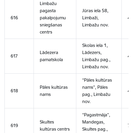
Limbažu
pagasta
Jūras iela 58,
616
pakalpojumu
Limbaži,
4
sniegšanas
Limbažu nov.
centrs
Skolas iela 1,
Lādezera
Lādezers,
617
4
pamatskola
Limbažu pag.,
Limbažu nov.
“Pāles kultūras
Pāles kultūras
nams”, Pāles
618
4
nams
pag., Limbažu
nov.
“Pagastmāja”,
Skultes
Mandegas,
619
7
kultūras centrs
Skultes pag.,