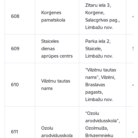
Zītaru iela 3,
Korģenes
Korģene,
608
4
pamatskola
Salacgrīvas pag.,
Limbažu nov.
Staiceles
Parka iela 2,
609
dienas
Staicele,
5
aprūpes centrs
Limbažu nov.
“Vilzēnu tautas
nams”, Vilzēni,
Vilzēnu tautas
610
Braslavas
4
nams
pagasts,
Limbažu nov.
“Ozolu
arodvidusskola”,
Ozolu
Ozolmuiža,
611
4
arodvidusskola
Brīvzemnieku