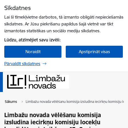
Pāriet uz lapas saturu
Sīkdatnes
Spied
lai meklētu
Enter
Lai šī tīmekļvietne darbotos, tā izmanto obligāti nepieciešamās
sīkdatnes. Ar Jūsu piekrišanu papildus šajā vietnē var tikt
izmantotas statistikas un sociālo mediju sīkdatnes.
Lūdzu, atzīmējiet savu izvēli:
Noraidīt
Apstiprināt visas
Pārvaldīt sīkdatnes
Sākums
Limbažu novada vēlēšanu komisija izsludina iecirkņu komisiju lo
Limbažu novada vēlēšanu komisija
izsludina iecirkņu komisiju locekļu