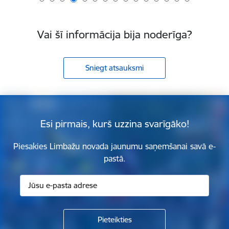
Vai šī informācija bija noderīga?
Sniegt atsauksmi
Esi pirmais, kurš uzzina svarīgāko!
Piesakies Limbažu novada jaunumu saņemšanai savā e-
pastā.