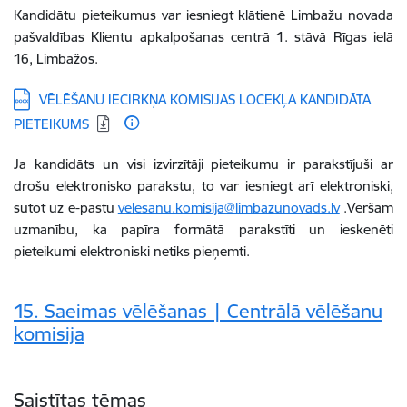
Kandidātu pieteikumus var iesniegt klātienē Limbažu novada
pašvaldības Klientu apkalpošanas centrā 1. stāvā Rīgas ielā
16, Limbažos.
Lejupielādēt:
VĒLĒŠANU IECIRKŅA KOMISIJAS LOCEKĻA KANDIDĀTA
PIETEIKUMS
Ja kandidāts un visi izvirzītāji pieteikumu ir parakstījuši ar
drošu elektronisko parakstu, to var iesniegt arī elektroniski,
sūtot uz e-pastu
velesanu.komisija@limbazunovads.lv
.Vēršam
uzmanību, ka papīra formātā parakstīti un ieskenēti
pieteikumi elektroniski netiks pieņemti.
15. Saeimas vēlēšanas | Centrālā vēlēšanu
komisija
Saistītas tēmas