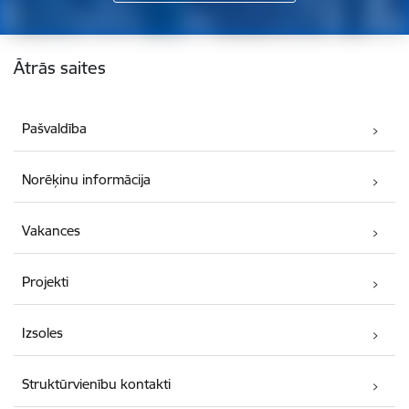
Kājene
Ātrās saites
Pašvaldība
Norēķinu informācija
Vakances
Projekti
Izsoles
Struktūrvienību kontakti