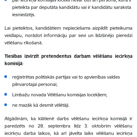
pieteikta par deputāta kandidātu vai ir kandidātu saraksta
iesniedzējs.
Lai pieteiktos, kandidātiem nepieciešams aizpildīt pieteikuma
veidlapu, norādot informāciju par sevi un līdzšinējo pieredzi
vēlēšanu rīkošanā.
Tiesības izvirzīt pretendentus darbam vēlēšanu iecirkņa
komisijā
:
reģistrētas politiskās partijas vai to apvienības valdes
pilnvarotajai personai;
Limbažu novada Vēlēšanu komisijas locekļiem;
ne mazāk kā desmit vēlētāji.
Atgādinām, ka klātienē darbs vēlēšanu iecirkņa komisijā ir
paredzēts no 28. septembra līdz 3. oktobrim vēlēšanu
iecirkņu darba laikos, kā arī jāvelta laiks vēlēšanu iecirkņa