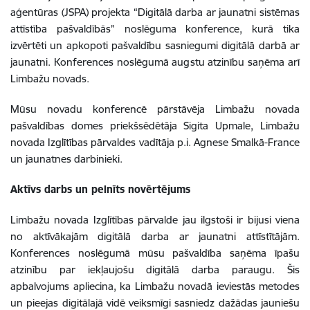
aģentūras (JSPA) projekta “Digitālā darba ar jaunatni sistēmas
attīstība pašvaldībās” noslēguma konference, kurā tika
izvērtēti un apkopoti pašvaldību sasniegumi digitālā darbā ar
jaunatni. Konferences noslēgumā augstu atzinību saņēma arī
Limbažu novads.
Mūsu novadu konferencē pārstāvēja Limbažu novada
pašvaldības domes priekšsēdētāja Sigita Upmale, Limbažu
novada Izglītības pārvaldes vadītāja p.i. Agnese Smalkā-France
un jaunatnes darbinieki.
Aktīvs darbs un pelnīts novērtējums
Limbažu novada Izglītības pārvalde jau ilgstoši ir bijusi viena
no aktīvākajām digitālā darba ar jaunatni attīstītājām.
Konferences noslēgumā mūsu pašvaldība saņēma īpašu
atzinību par iekļaujošu digitālā darba paraugu. Šis
apbalvojums apliecina, ka Limbažu novadā ieviestās metodes
un pieejas digitālajā vidē veiksmīgi sasniedz dažādas jauniešu