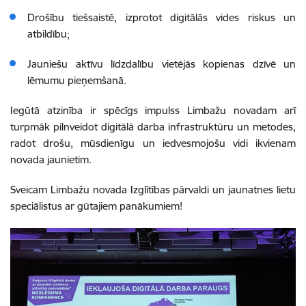
Drošību tiešsaistē, izprotot digitālās vides riskus un
atbildību;
Jauniešu aktīvu līdzdalību vietējās kopienas dzīvē un
lēmumu pieņemšanā.
Iegūtā atzinība ir spēcīgs impulss Limbažu novadam arī
turpmāk pilnveidot digitālā darba infrastruktūru un metodes,
radot drošu, mūsdienīgu un iedvesmojošu vidi ikvienam
novada jaunietim.
Sveicam Limbažu novada Izglītības pārvaldi un jaunatnes lietu
speciālistus ar gūtajiem panākumiem!