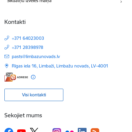
Sīkdatņu izvēles maiņa
Kontakti
+371 64023003
+371 28398978
E-pasts:
pasts@limbazunovads.lv
Rīgas iela 16, Limbaži, Limbažu novads, LV–4001
Visi kontakti
Sekojiet mums