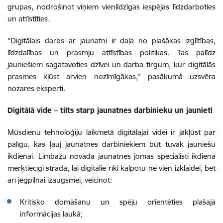
grupas, nodrošinot viņiem vienlīdzīgas iespējas līdzdarboties
un attīstīties.
“Digitālais darbs ar jaunatni ir daļa no plašākas izglītības,
līdzdalības un prasmju attīstības politikas. Tas palīdz
jauniešiem sagatavoties dzīvei un darba tirgum, kur digitālās
prasmes kļūst arvien nozīmīgākas,” pasākumā uzsvēra
nozares eksperti.
Digitālā vide – tilts starp jaunatnes darbinieku un jaunieti
Mūsdienu tehnoloģiju laikmetā digitālajai videi ir jākļūst par
palīgu, kas ļauj jaunatnes darbiniekiem būt tuvāk jauniešu
ikdienai. Limbažu novada jaunatnes jomas speciālisti ikdienā
mērķtiecīgi strādā, lai digitālie rīki kalpotu ne vien izklaidei, bet
arī jēgpilnai izaugsmei, veicinot:
Kritisko domāšanu un spēju orientēties plašajā
informācijas laukā;