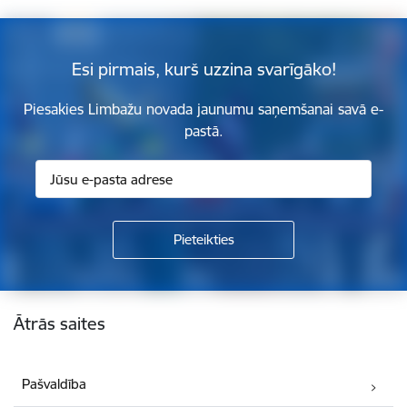
Esi pirmais, kurš uzzina svarīgāko!
Piesakies Limbažu novada jaunumu saņemšanai savā e-
pastā.
Kājene
Ātrās saites
Pašvaldība