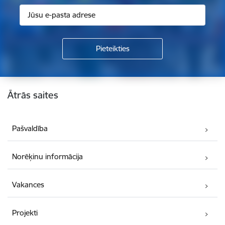
Kājene
Ātrās saites
Pašvaldība
Norēķinu informācija
Vakances
Projekti