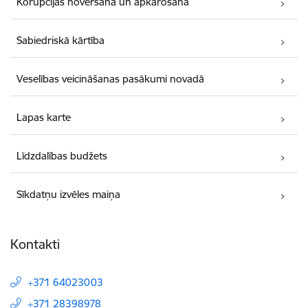
Korupcijas novēršana un apkarošana
Sabiedriskā kārtība
Veselības veicināšanas pasākumi novadā
Lapas karte
Līdzdalības budžets
Sīkdatņu izvēles maiņa
Kontakti
+371 64023003
+371 28398978