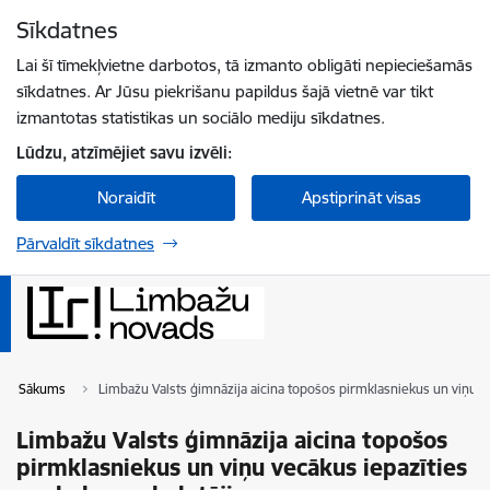
Pāriet uz lapas saturu
Sīkdatnes
Spied
lai meklētu
Enter
Lai šī tīmekļvietne darbotos, tā izmanto obligāti nepieciešamās
sīkdatnes. Ar Jūsu piekrišanu papildus šajā vietnē var tikt
izmantotas statistikas un sociālo mediju sīkdatnes.
Lūdzu, atzīmējiet savu izvēli:
Noraidīt
Apstiprināt visas
Pārvaldīt sīkdatnes
Sākums
Limbažu Valsts ģimnāzija aicina topošos pirmklasniekus un viņu ve
Limbažu Valsts ģimnāzija aicina topošos
pirmklasniekus un viņu vecākus iepazīties