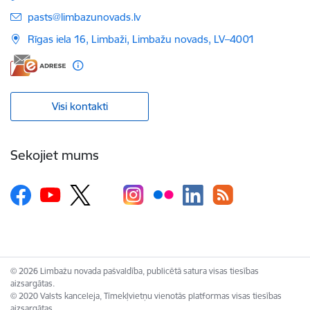
E-pasts:
pasts@limbazunovads.lv
Rīgas iela 16, Limbaži, Limbažu novads, LV–4001
Visi kontakti
Sekojiet mums
© 2026 Limbažu novada pašvaldība, publicētā satura visas tiesības
aizsargātas.
© 2020 Valsts kanceleja, Tīmekļvietņu vienotās platformas visas tiesības
aizsargātas.