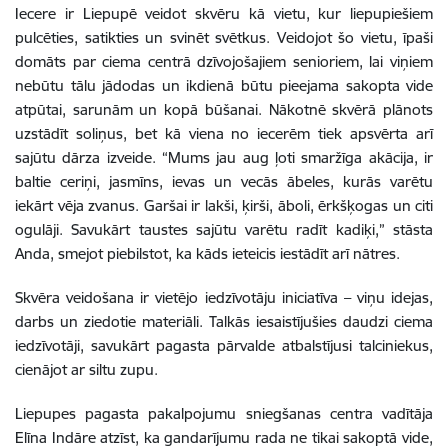
Iecere ir Liepupē veidot skvēru kā vietu, kur liepupiešiem
pulcēties, satikties un svinēt svētkus. Veidojot šo vietu, īpaši
domāts par ciema centrā dzīvojošajiem senioriem, lai viņiem
nebūtu tālu jādodas un ikdienā būtu pieejama sakopta vide
atpūtai, sarunām un kopā būšanai. Nākotnē skvērā plānots
uzstādīt soliņus, bet kā viena no iecerēm tiek apsvērta arī
sajūtu dārza izveide. “Mums jau aug ļoti smaržīga akācija, ir
baltie ceriņi, jasmīns, ievas un vecās ābeles, kurās varētu
iekārt vēja zvanus. Garšai ir lakši, ķirši, āboli, ērkšķogas un citi
ogulāji. Savukārt taustes sajūtu varētu radīt kadiķi,” stāsta
Anda, smejot piebilstot, ka kāds ieteicis iestādīt arī nātres.
Skvēra veidošana ir vietējo iedzīvotāju iniciatīva – viņu idejas,
darbs un ziedotie materiāli. Talkās iesaistījušies daudzi ciema
iedzīvotāji, savukārt pagasta pārvalde atbalstījusi talciniekus,
cienājot ar siltu zupu.
Liepupes pagasta pakalpojumu sniegšanas centra vadītāja
Elīna Indāre atzīst, ka gandarījumu rada ne tikai sakoptā vide,