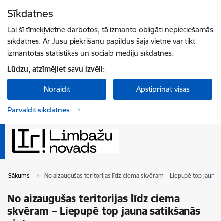
Pāriet uz lapas saturu
Sīkdatnes
Spied
lai meklētu
Enter
Lai šī tīmekļvietne darbotos, tā izmanto obligāti nepieciešamās
sīkdatnes. Ar Jūsu piekrišanu papildus šajā vietnē var tikt
izmantotas statistikas un sociālo mediju sīkdatnes.
Lūdzu, atzīmējiet savu izvēli:
Noraidīt
Apstiprināt visas
Pārvaldīt sīkdatnes
Sākums
No aizaugušas teritorijas līdz ciema skvēram – Liepupē top jauna s
No aizaugušas teritorijas līdz ciema
skvēram – Liepupē top jauna satikšanās