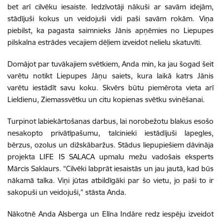
bet arī cilvēku iesaiste. Iedzīvotāji nākuši ar savām idejām,
stādījuši kokus un veidojuši vidi paši savām rokām. Viņa
piebilst, ka pagasta saimnieks Jānis apņēmies no Liepupes
pilskalna estrādes vecajiem dēļiem izveidot nelielu skatuvīti.
Domājot par tuvākajiem svētkiem, Anda min, ka jau šogad šeit
varētu notikt Liepupes Jāņu saiets, kura laikā katrs Jānis
varētu iestādīt savu koku. Skvērs būtu piemērota vieta arī
Lieldienu, Ziemassvētku un citu kopienas svētku svinēšanai.
Turpinot labiekārtošanas darbus, lai norobežotu blakus esošo
nesakopto privātīpašumu, talcinieki iestādījuši lapegles,
bērzus, ozolus un dižskābaržus. Stādus liepupiešiem dāvināja
projekta LIFE IS SALACA upmalu mežu vadošais eksperts
Mārcis Saklaurs. “Cilvēki labprāt iesaistās un jau jautā, kad būs
nākamā talka. Viņi jūtas atbildīgāki par šo vietu, jo paši to ir
sakopuši un veidojuši,” stāsta Anda.
Nākotnē Anda Alsberga un Elīna Indāre redz iespēju izveidot