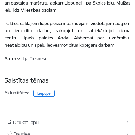
arī pastaigu maršrutu apkārt Liepupei – pa Skolas ielu, Muižas
ielu līdz Mīlestības ozolam.
Paldies čaklajiem liepupiešiem par idejām, ziedotajiem augiem
un ieguldīto darbu, sakopjot un labiekārtojot ciema
centru. Īpašs paldies Andai Alsbergai par uzņēmību,
neatlaidību un spēju iedvesmot citus kopīgam darbam.
Autors:
Ilga Tiesnese
Saistītas tēmas
Aktualitātes:
Liepupe
Drukāt lapu
Dalīties