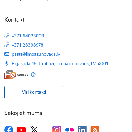
Kontakti
+371 64023003
+371 28398978
E-pasts:
pasts@limbazunovads.lv
Rīgas iela 16, Limbaži, Limbažu novads, LV–4001
Visi kontakti
Sekojiet mums