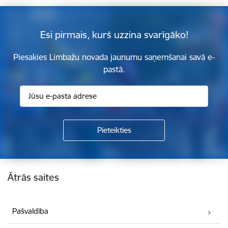
Esi pirmais, kurš uzzina svarīgāko!
Piesakies Limbažu novada jaunumu saņemšanai savā e-
pastā.
Kājene
Ātrās saites
Pašvaldība