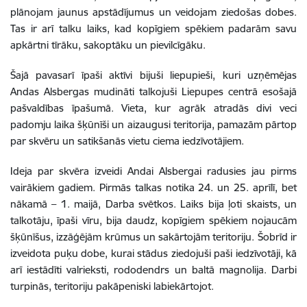
plānojam jaunus apstādījumus un veidojam ziedošas dobes.
Tas ir arī talku laiks, kad kopīgiem spēkiem padarām savu
apkārtni tīrāku, sakoptāku un pievilcīgāku.
Šajā pavasarī īpaši aktīvi bijuši liepupieši, kuri uzņēmējas
Andas Alsbergas mudināti talkojuši Liepupes centrā esošajā
pašvaldības īpašumā. Vieta, kur agrāk atradās divi veci
padomju laika šķūnīši un aizaugusi teritorija, pamazām pārtop
par skvēru un satikšanās vietu ciema iedzīvotājiem.
Ideja par skvēra izveidi Andai Alsbergai radusies jau pirms
vairākiem gadiem. Pirmās talkas notika 24. un 25. aprīlī, bet
nākamā – 1. maijā, Darba svētkos. Laiks bija ļoti skaists, un
talkotāju, īpaši vīru, bija daudz, kopīgiem spēkiem nojaucām
šķūnīšus, izzāģējām krūmus un sakārtojām teritoriju. Šobrīd ir
izveidota puķu dobe, kurai stādus ziedojuši paši iedzīvotāji, kā
arī iestādīti valrieksti, rododendrs un baltā magnolija. Darbi
turpinās, teritoriju pakāpeniski labiekārtojot.