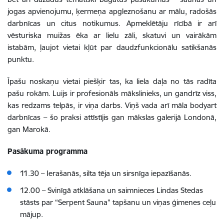
jogas apvienojumu, ķermeņa apgleznošanu ar mālu, radošās
darbnīcas un citus notikumus. Apmeklētāju rīcībā ir arī
vēsturiska muižas ēka ar lielu zāli, skatuvi un vairākām
istabām, ļaujot vietai kļūt par daudzfunkcionālu satikšanās
punktu.
Īpašu noskaņu vietai piešķir tas, ka liela daļa no tās radīta
pašu rokām. Luijs ir profesionāls mākslinieks, un gandrīz viss,
kas redzams telpās, ir viņa darbs. Viņš vada arī māla bodyart
darbnīcas – šo praksi attīstījis gan mākslas galerijā Londonā,
gan Marokā.
Pasākuma programma
11.30 – Ierašanās, silta tēja un sirsnīga iepazīšanās.
12.00 – Svinīgā atklāšana un saimnieces Lindas Stedas
stāsts par “Serpent Sauna” tapšanu un viņas ģimenes ceļu
mājup.