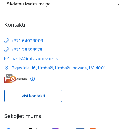
Sīkdatņu izvēles maiņa
Kontakti
+371 64023003
+371 28398978
E-pasts:
pasts@limbazunovads.lv
Rīgas iela 16, Limbaži, Limbažu novads, LV–4001
Visi kontakti
Sekojiet mums