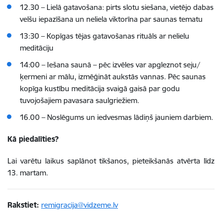
12.30 – Lielā gatavošana: pirts slotu siešana, vietējo dabas
velšu iepazīšana un neliela viktorīna par saunas tematu
13:30 – Kopīgas tējas gatavošanas rituāls ar nelielu
meditāciju
14:00 – Iešana saunā – pēc izvēles var apgleznot seju/
ķermeni ar mālu, izmēģināt aukstās vannas. Pēc saunas
kopīga kustību meditācija svaigā gaisā par godu
tuvojošajiem pavasara saulgriežiem.
16.00 – Noslēgums un iedvesmas lādiņš jauniem darbiem.
Kā piedalīties?
Lai varētu laikus saplānot tikšanos, pieteikšanās atvērta līdz
13. martam.
Rakstiet:
remigracija@vidzeme.lv