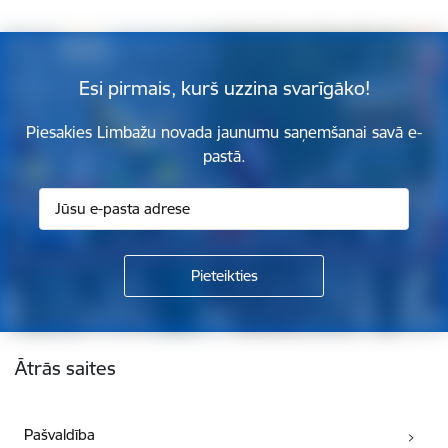
Esi pirmais, kurš uzzina svarīgāko!
Piesakies Limbažu novada jaunumu saņemšanai savā e-
pastā.
Kājene
Ātrās saites
Pašvaldība