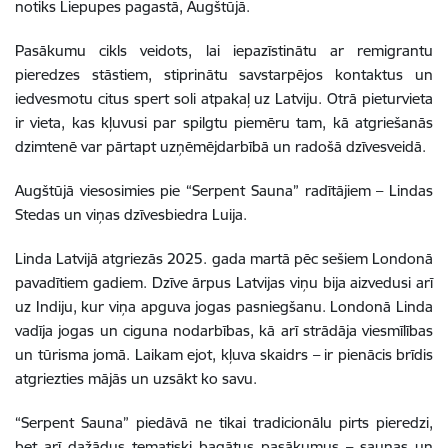
notiks Liepupes pagastā, Augštūjā.
Pasākumu cikls veidots, lai iepazīstinātu ar remigrantu
pieredzes stāstiem, stiprinātu savstarpējos kontaktus un
iedvesmotu citus spert soli atpakaļ uz Latviju. Otrā pieturvieta
ir vieta, kas kļuvusi par spilgtu piemēru tam, kā atgriešanās
dzimtenē var pārtapt uzņēmējdarbībā un radošā dzīvesveidā.
Augštūjā viesosimies pie “Serpent Sauna” radītājiem – Lindas
Stedas un viņas dzīvesbiedra Luija.
Linda Latvijā atgriezās 2025. gada martā pēc sešiem Londonā
pavadītiem gadiem. Dzīve ārpus Latvijas viņu bija aizvedusi arī
uz Indiju, kur viņa apguva jogas pasniegšanu. Londonā Linda
vadīja jogas un ciguna nodarbības, kā arī strādāja viesmīlības
un tūrisma jomā. Laikam ejot, kļuva skaidrs – ir pienācis brīdis
atgriezties mājās un uzsākt ko savu.
“Serpent Sauna” piedāvā ne tikai tradicionālu pirts pieredzi,
bet arī dažādus tematiski bagātus pasākumus – saunas un