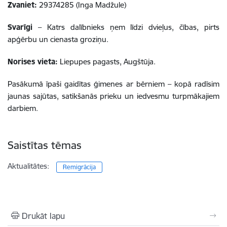
Zvaniet:
29374285 (Inga Madžule)
Svarīgi
– Katrs dalībnieks ņem līdzi dvieļus, čības, pirts
apģērbu un cienasta groziņu.
Norises vieta:
Liepupes pagasts, Augštūja.
Pasākumā īpaši gaidītas ģimenes ar bērniem – kopā radīsim
jaunas sajūtas, satikšanās prieku un iedvesmu turpmākajiem
darbiem.
Saistītas tēmas
Aktualitātes:
Remigrācija
Drukāt lapu