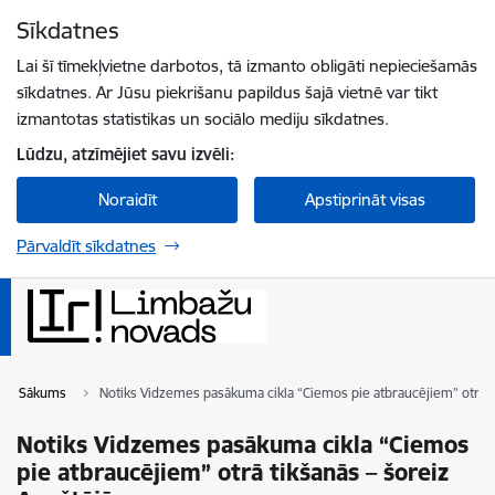
Pāriet uz lapas saturu
Sīkdatnes
Spied
lai meklētu
Enter
Lai šī tīmekļvietne darbotos, tā izmanto obligāti nepieciešamās
sīkdatnes. Ar Jūsu piekrišanu papildus šajā vietnē var tikt
izmantotas statistikas un sociālo mediju sīkdatnes.
Lūdzu, atzīmējiet savu izvēli:
Noraidīt
Apstiprināt visas
Pārvaldīt sīkdatnes
Sākums
Notiks Vidzemes pasākuma cikla “Ciemos pie atbraucējiem” otrā t
Notiks Vidzemes pasākuma cikla “Ciemos
pie atbraucējiem” otrā tikšanās – šoreiz