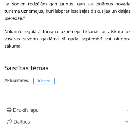
ka šodien redzējām gan jaunus, gan jau zināmus novada
tūrisma uzņēmējus, kuri labprāt iesaistījās diskusijās un dalījās
pieredzē.”
Nākamā regulārā tūrisma uzņēmēju tikšanās ar atskatu uz
vasaras sezonu gaidāma šī gada septembrī vai oktobra
sākumā.
Saistītas tēmas
Aktualitātes:
Tūrisms
Drukāt lapu
Dalīties