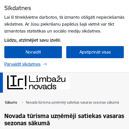
Pāriet uz lapas saturu
Sīkdatnes
Spied
lai meklētu
Enter
Lai šī tīmekļvietne darbotos, tā izmanto obligāti nepieciešamās
sīkdatnes. Ar Jūsu piekrišanu papildus šajā vietnē var tikt
izmantotas statistikas un sociālo mediju sīkdatnes.
Lūdzu, atzīmējiet savu izvēli:
Noraidīt
Apstiprināt visas
Pārvaldīt sīkdatnes
Sākums
Novada tūrisma uzņēmēji satiekas vasaras sezonas sākumā
Novada tūrisma uzņēmēji satiekas vasaras
sezonas sākumā