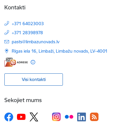
Kontakti
+371 64023003
+371 28398978
E-pasts:
pasts@limbazunovads.lv
Rīgas iela 16, Limbaži, Limbažu novads, LV–4001
Visi kontakti
Sekojiet mums