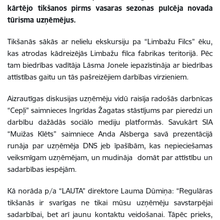
kārtējo tikšanos pirms vasaras sezonas pulcēja novada
tūrisma uzņēmējus.
Tikšanās sākās ar nelielu ekskursiju pa “Limbažu Filcs” ēku,
kas atrodas kādreizējās Limbažu filca fabrikas teritorijā. Pēc
tam biedrības vadītāja Lāsma Jonele iepazīstināja ar biedrības
attīstības gaitu un tās pašreizējiem darbības virzieniem.
Aizrautīgas diskusijas uzņēmēju vidū raisīja radošās darbnīcas
“Cepļi” saimnieces Ingrīdas Žagatas stāstījums par pieredzi un
darbību dažādās sociālo mediju platformās. Savukārt SIA
“Muižas Klēts” saimniece Anda Alsberga savā prezentācijā
runāja par uzņēmēja DNS jeb īpašībām, kas nepieciešamas
veiksmīgam uzņēmējam, un mudināja
domāt par attīstību un
sadarbības iespējām.
Kā norāda p/a “LAUTA” direktore Lauma Dūmiņa: “Regulāras
tikšanās ir svarīgas ne tikai mūsu uzņēmēju savstarpējai
sadarbībai, bet arī jaunu
kontaktu veidošanai. Tāpēc prieks,