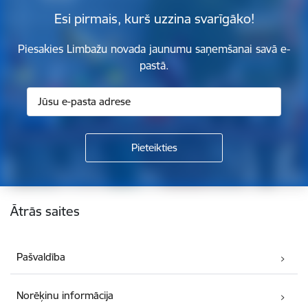
Esi pirmais, kurš uzzina svarīgāko!
Piesakies Limbažu novada jaunumu saņemšanai savā e-
pastā.
Kājene
Ātrās saites
Pašvaldība
Norēķinu informācija