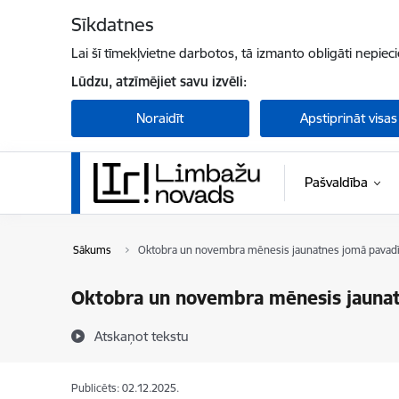
Pāriet uz lapas saturu
Sīkdatnes
Lai šī tīmekļvietne darbotos, tā izmanto obligāti nepiec
Lūdzu, atzīmējiet savu izvēli:
Noraidīt
Apstiprināt visas
Pašvaldība
Sākums
Oktobra un novembra mēnesis jaunatnes jomā pavadīts 
Oktobra un novembra mēnesis jaunatne
Atskaņot tekstu
Publicēts: 02.12.2025.