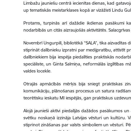
Limbažu jauniešu centrā iecienītas dienas, kad gatavoja
up tematiskās meistarklases kopā ar vizāžisti Lindu Gulbi
Protams, turpinās arī dažādie ikdienas pasākumi katr
nodarbībās un citās aizraujošās aktivitātēs. Salacgrīva
Novembrī Ungurpilī, bibliotēkā “SALA”, tika aizvadītas 
stiprināt dalībnieku izpratni par medijpratību, attīstīt
dalībniekiem bija iespēja piedalīties praktiskās nodar
speciāliste, un Ginta Salmiņa, neformālās izglītības mā
valdes locekle.
Otrajās apmācībās mērķis bija sniegt praktiskas zin
komunikāciju, plānošanas procesus un satura radīšanu.
teorētisku ieskatu MI iespējās, gan praktiskus uzdevum
Alojā jaunieši aktīvi piedalījās dažādos pasākumos un 
svētku noskaņā izzināja Latvijas vēsturi un kultūru. V
stiprinot zināšanas par valsts simboliem un vēsturi. Pē