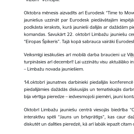
Oktobra mēnesis aizvadīts arī Eurodesk “Time to Move
jauniešus uzzināt par Eurodesk piedāvātajām iespējām
podkāsta ieraksts, kurā jaunieši dalījās ar dažādām p
komandas. Savukārt 22. oktobrī Limbažu jauniešu cen
“Eiropas Špikeris”. Tajā kopā sabrauca vairāki Eurodesk
Veiksmīgi iesākušies arī mobilā darba braucieni uz Viļķen
turpināsies arī decembrī! Lai uzzinātu visu aktuālāko
– Limbažu novada jauniešiem.
14.oktobrī jaunatnes darbinieki piedalījās konferencē
piedalījāmies dažādās diskusijās un tematiskajās darb
bija vērtīga pieredze – iedvesmojoši piemēri, jauni ko
Oktobrī Limbažu jauniešu centrā viesojās biedrība “Cre
interaktīvu spēli “Jauns un brīvprātīgs”, kas caur d
diskutēt un dalīties pieredzē, kā arī labāk iepazīt citam c