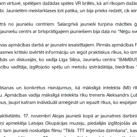
m virtuvē, spēlējam dažādas spēles VR brillēs, kā arī rīkojam dažād
. Jaunietēm meistarklases ļoti patika, un bija prieks redzēt, cik ieint
ā no jauniešu centriem. Salacgrīvā jaunieši turpina mācīties ģit
s jauniešu centrs ar brīvprātīgajiem jauniešiem bija daļa no “Nēģu s
divas apmācības darbā ar jaunatni iesaistītajiem. Pirmās apmācības 
 prasmes kritiski izvērtēt informāciju un iegūt praktiskus rīkus, ko 
bībās un diskusijās, ko vadīja Līga Siliņa, Jauniešu centra “BAMBU
cību vadītāja, izglītojošo spēļu un metožu izstrādātāja, biedrības 
āšanas un konkrētus risinājumus, kā mākslīgā intelekta (MI) rīk
 Apmācības vadīja mākslīgā intelekta rīku treneris Aleksandrs Ļub
us, ļaujot katram individuāli izmēģināt un iepazīt rīkus, ko iespēj
aktivitātēs. 17. novembrī Alojas jaunieši kopā ar jaunatnes darbi
iņi apmeklēja Latvijas Okupācijas muzeju, piedalījās izglītojošās a
c tam jaunieši noskatījās filmu “Tīklā. TTT leģendas dzimšana”, kas