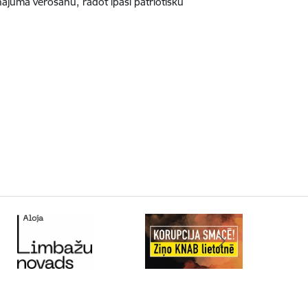
ājuma vērošanu, radot īpaši patriotisku