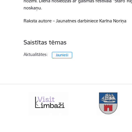
nozīmi. Diena noslēdzās ar gaismas festivāla “Staro 
noskaņu.
Raksta autore – Jaunatnes darbiniece Karīna Noriņa
Saistītas tēmas
Aktualitātes:
Jaunieši