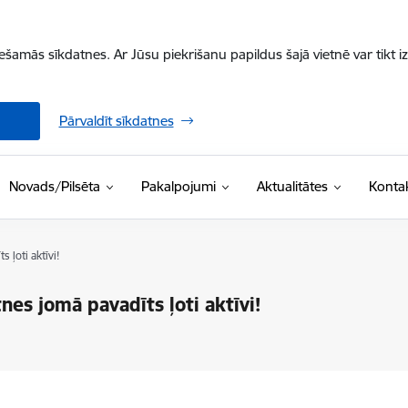
iešamās sīkdatnes. Ar Jūsu piekrišanu papildus šajā vietnē var tikt i
Pārvaldīt sīkdatnes
Novads/Pilsēta
Pakalpojumi
Aktualitātes
Kontak
ļoti aktīvi!
s jomā pavadīts ļoti aktīvi!