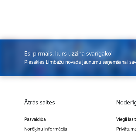
Esi pirmais, kurš uzzina svarīgāko!
Piesakies Limbažu novada jaunumu saņemšanai sav
Kājene
Ātrās saites
Noderīg
Pašvaldība
Viegli lasī
Norēķinu informācija
Privātuma