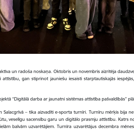
aktīva un radoša noskaņa. Oktobris un novembris aizritēja daudz
 attīstību, gan stiprinot jauniešu iesaisti starptautiskajās iespējā
jektā “Digitālā darba ar jaunatni sistēmas attīstība pašvaldībās” plā
lacgrīvā – tika aizvadīti e-sporta turnīri. Turnīru mērķis bija ne 
ajūtu, veselīgu sacensību garu un digitālo prasmju attīstību. Katrs n
elielām balvām uzvarētājiem. Turnīra uzvarētājus decembra mēnes