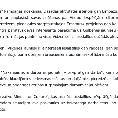
” kampaņas noskaņās. Dažādas aktivitātes īstenoja gan Limbažu, g
 un paplašināt savas zināšanas par Eiropu. Izspēlējām lielformā
ieredzēm, piedaloties starptautiskajos Erasmus+ projektos gan kā 
tra pārstāvji devās interesantā pasākumā uz Gulbenes jauniešu c
 informācijas punkti no visas Vidzemes, lai piedalītos dažādās aktiv
i. Viļķenes jaunieši ir ieinteresēti iesaistīties gan radošās, gan sp
 informāciju par mobilajiem braucieniem, aicinām sekot līdzi mūsu 
 “Nākamais solis darbā ar jaunatni – brīvprātīgais darbs”, kas no
nīcās, klausījāmies iedvesmas stāstus un dalījāmies pieredzē ar 
ntakti un noderīgas atziņas turpmākajam darbam ar jauniešiem.
ative Minds for Culture”, kas aicināja piedalīties brīvprātīgā da
ažādām situācijām ļāva paskatīties uz brīvprātīgā darba tēmu no 
itu.