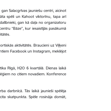
an Salacgrīvas jauniešu centri, aicinot
ta spēli un Kahoot viktorīnu, tapa arī
dalībnieki, gan kā daļa no organizatoru
entru “Bāze”, kur iesaistījās pasākumā
itātēs.
ortiskās aktivitātēs. Braucieni uz Viļķeni
kontiem Facebook un Instagram, meklējot
tika Rīgā, H2O 6 kvartālā. Dienas laikā
kolēģiem no citiem novadiem. Konference
rba darbnīcā. Tās laikā jaunieši spēlēja
cita skatpunkta. Spēle rosināja domāt,