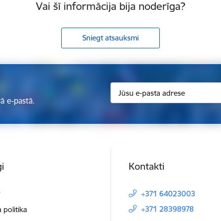
Vai šī informācija bija noderīga?
Sniegt atsauksmi
ā e-pastā.
i
Kontakti
t
+371 64023003
+371 28398978
 politika