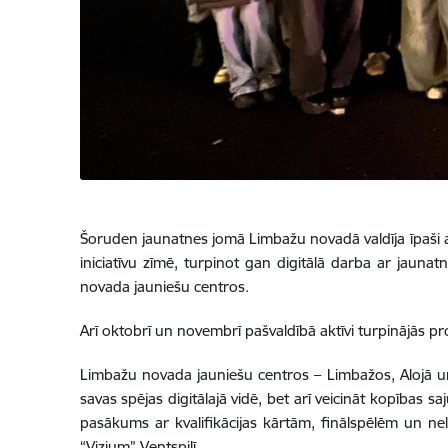
Šoruden jaunatnes jomā Limbažu novadā valdīja īpaši 
iniciatīvu zīmē, turpinot gan digitālā darba ar jaunatni
novada jauniešu centros.
Arī oktobrī un novembrī pašvaldībā aktīvi turpinājās pro
Limbažu novada jauniešu centros – Limbažos, Alojā un Sa
savas spējas digitālajā vidē, bet arī veicināt kopības s
pasākums ar kvalifikācijas kārtām, finālspēlēm un n
“Vizium” Ventspilī.