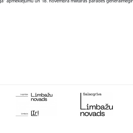
Rīga” apmeklējumu un 18. novembra militārās parādes ģenerālmēģin