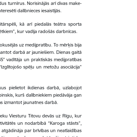
us turnīrus. Norisinājās arī divas make-
eresēti dalībnieces iesaistījās.
ārspēli, kā arī piedalās teātra sporta
vētkiem”, kur vadīja radošās darbnīcas.
fokusējās uz medijpratību. To mērķis bija
izmantot darbā ar jauniešiem. Dienas gaitā
SS” vadītāja un praktiskās medijpratības
“Izglītojošo spēļu un metožu asociācija”
us pielietot ikdienas darbā, uzlabojot
inskis, kurš dalībniekiem piedāvāja gan
ams izmantot jaunatnes darbā.
nieku Viesturu Titovu devās uz Rīgu, kur
ktivitātēs un nodarbībā “Karoga stāsts”,
 atgādināja par brīvības un neatlaidības