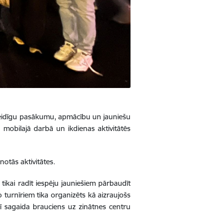
veidīgu pasākumu, apmācību un jauniešu
s, mobilajā darbā un ikdienas aktivitātēs
notās aktivitātes.
tikai radīt iespēju jauniešiem pārbaudīt
o turnīriem tika organizēts kā aizraujošs
ī sagaida brauciens uz zinātnes centru