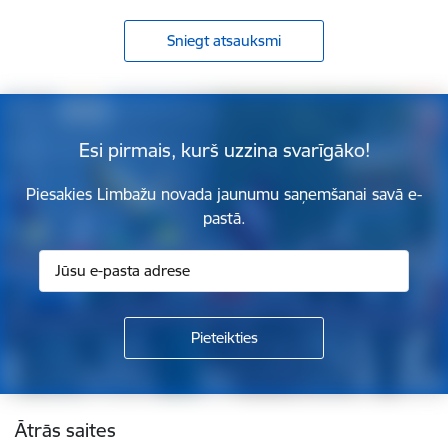
Sniegt atsauksmi
Esi pirmais, kurš uzzina svarīgāko!
Piesakies Limbažu novada jaunumu saņemšanai savā e-
pastā.
Kājene
Ātrās saites