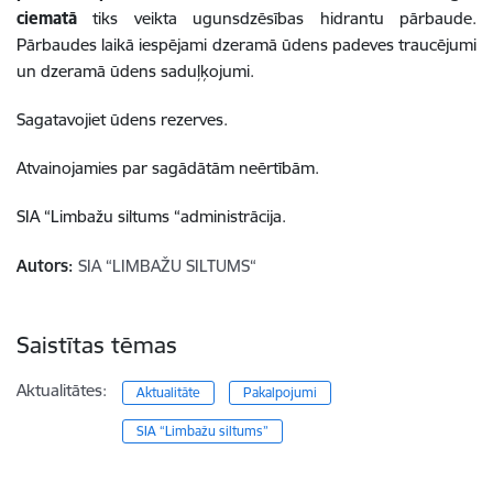
ciematā
tiks veikta ugunsdzēsības hidrantu pārbaude.
Pārbaudes laikā iespējami
dzeramā ūdens padeves traucējumi
un dzeramā ūdens
saduļķojumi.
Sagatavojiet ūdens rezerves.
Atvainojamies par sagādātām neērtībām.
SIA “Limbažu siltums “administrācija.
Autors:
SIA “LIMBAŽU SILTUMS“
Saistītas tēmas
Aktualitātes:
Aktualitāte
Pakalpojumi
SIA “Limbažu siltums”