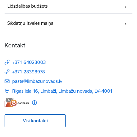
Līdzdalības budžets
Sīkdatņu izvēles maiņa
Kontakti
+371 64023003
+371 28398978
E-pasts:
pasts@limbazunovads.lv
Rīgas iela 16, Limbaži, Limbažu novads, LV–4001
Visi kontakti