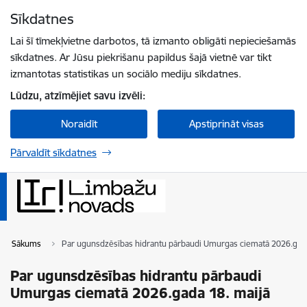
Pāriet uz lapas saturu
Sīkdatnes
Spied
lai meklētu
Enter
Lai šī tīmekļvietne darbotos, tā izmanto obligāti nepieciešamās
sīkdatnes. Ar Jūsu piekrišanu papildus šajā vietnē var tikt
izmantotas statistikas un sociālo mediju sīkdatnes.
Lūdzu, atzīmējiet savu izvēli:
Noraidīt
Apstiprināt visas
Pārvaldīt sīkdatnes
Sākums
Par ugunsdzēsības hidrantu pārbaudi Umurgas ciematā 2026.gada
Par ugunsdzēsības hidrantu pārbaudi
Umurgas ciematā 2026.gada 18. maijā