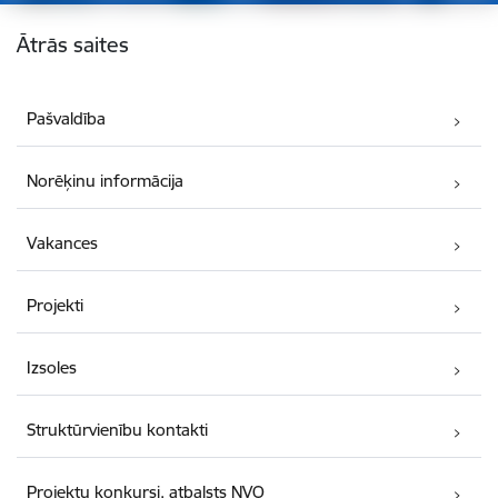
Kājene
Ātrās saites
Pašvaldība
Norēķinu informācija
Vakances
Projekti
Izsoles
Struktūrvienību kontakti
Projektu konkursi, atbalsts NVO