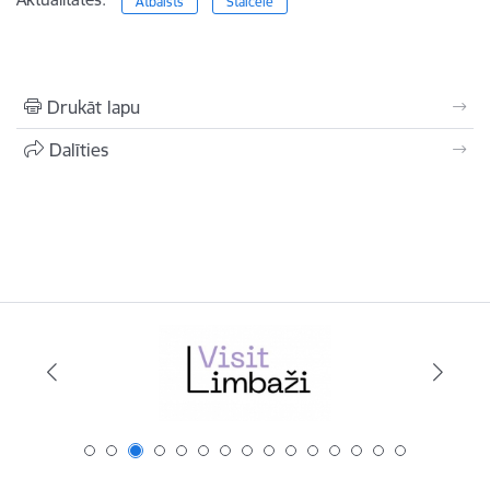
Atbalsts
Staicele
Drukāt lapu
Dalīties