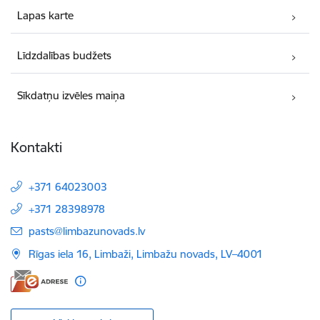
Lapas karte
Līdzdalības budžets
Sīkdatņu izvēles maiņa
Kontakti
+371 64023003
+371 28398978
E-pasts:
pasts@limbazunovads.lv
Rīgas iela 16, Limbaži, Limbažu novads, LV–4001