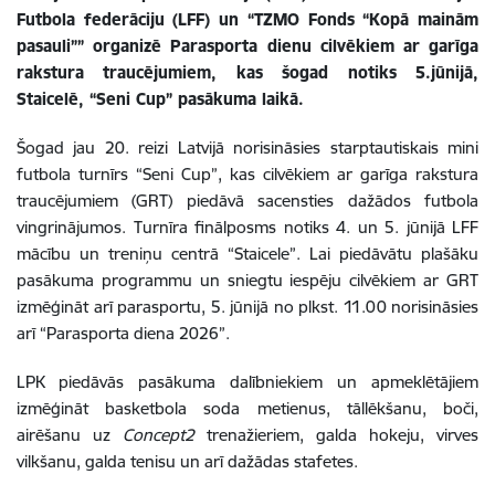
Futbola federāciju (LFF) un “TZMO Fonds “Kopā mainām
pasauli”” organizē Parasporta dienu cilvēkiem ar garīga
rakstura traucējumiem, kas šogad notiks 5.jūnijā,
Staicelē, “Seni Cup” pasākuma laikā.
Šogad jau 20. reizi Latvijā norisināsies starptautiskais mini
futbola turnīrs “Seni Cup”, kas cilvēkiem ar garīga rakstura
traucējumiem (GRT) piedāvā sacensties dažādos futbola
vingrinājumos. Turnīra finālposms notiks 4. un 5. jūnijā LFF
mācību un treniņu centrā “Staicele”. Lai piedāvātu plašāku
pasākuma programmu un sniegtu iespēju cilvēkiem ar GRT
izmēģināt arī parasportu, 5. jūnijā no plkst. 11.00 norisināsies
arī “Parasporta diena 2026”.
LPK piedāvās pasākuma dalībniekiem un apmeklētājiem
izmēģināt basketbola soda metienus, tāllēkšanu, boči,
airēšanu uz
Concept2
trenažieriem, galda hokeju, virves
vilkšanu, galda tenisu un arī dažādas stafetes.