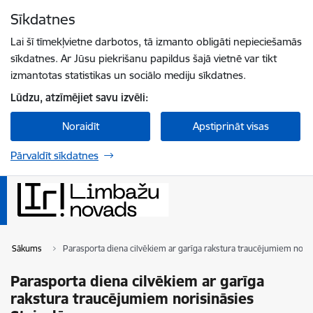
Pāriet uz lapas saturu
Sīkdatnes
Spied
lai meklētu
Enter
Lai šī tīmekļvietne darbotos, tā izmanto obligāti nepieciešamās
sīkdatnes. Ar Jūsu piekrišanu papildus šajā vietnē var tikt
izmantotas statistikas un sociālo mediju sīkdatnes.
Lūdzu, atzīmējiet savu izvēli:
Noraidīt
Apstiprināt visas
Pārvaldīt sīkdatnes
Sākums
Parasporta diena cilvēkiem ar garīga rakstura traucējumiem noris
Parasporta diena cilvēkiem ar garīga
rakstura traucējumiem norisināsies