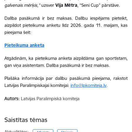
galvenais mērķis,”
uzsver
Vija Mētra
, “Seni Cup” pārstāve.
Dalība pasākumā ir bez maksas. Dalību iespējams pieteikt,
aizpildot pieteikuma anketu līdz 2026. gada 11. maijam, kas
pieejama šeit:
Pieteikuma anketa
Atgādinām, ka pieteikuma anketa aizpildāma gan sportistam,
gan viņa asistentam. Dalība pasākumā ir bez maksas.
Plašāka informācija par dalību pasākumā pieejama, rakstot
Latvijas Paralimpiskajai komitejai:
info@lpkomiteja.lv
.
Autors:
Latvijas Paralimpiskā komiteja
Saistītas tēmas
Aktualitātes: