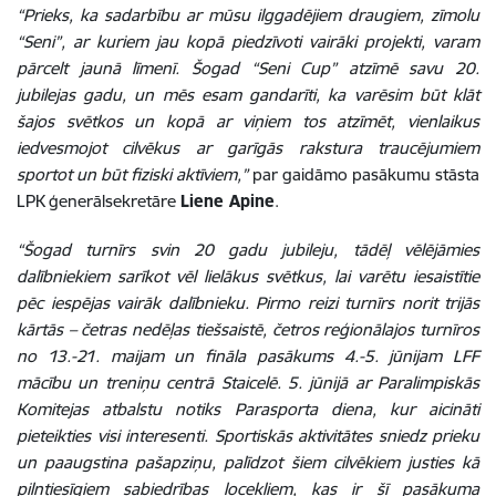
“Prieks, ka sadarbību ar mūsu ilggadējiem draugiem, zīmolu
“Seni”, ar kuriem jau kopā piedzīvoti vairāki projekti, varam
pārcelt jaunā līmenī. Šogad “Seni Cup” atzīmē savu 20.
jubilejas gadu, un mēs esam gandarīti, ka varēsim būt klāt
šajos svētkos un kopā ar viņiem tos atzīmēt, vienlaikus
iedvesmojot cilvēkus ar garīgās rakstura traucējumiem
sportot un būt fiziski aktīviem,”
par gaidāmo pasākumu stāsta
LPK ģenerālsekretāre
Liene Apine
.
“Šogad turnīrs svin 20 gadu jubileju, tādēļ vēlējāmies
dalībniekiem sarīkot vēl lielākus svētkus, lai varētu iesaistītie
pēc iespējas vairāk dalībnieku. Pirmo reizi turnīrs norit trijās
kārtās – četras nedēļas tiešsaistē, četros reģionālajos turnīros
no 13.-21. maijam un fināla pasākums 4.-5. jūnijam LFF
mācību un treniņu centrā Staicelē. 5. jūnijā ar Paralimpiskās
Komitejas atbalstu notiks Parasporta diena, kur aicināti
pieteikties visi interesenti. Sportiskās aktivitātes sniedz prieku
un paaugstina pašapziņu, palīdzot šiem cilvēkiem justies kā
pilntiesīgiem sabiedrības locekļiem, kas ir šī pasākuma