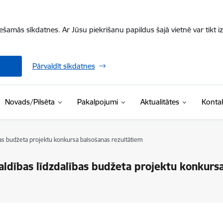
iešamās sīkdatnes. Ar Jūsu piekrišanu papildus šajā vietnē var tikt i
Pārvaldīt sīkdatnes
Novads/Pilsēta
Pakalpojumi
Aktualitātes
Kontak
as budžeta projektu konkursa balsošanas rezultātiem
ldības līdzdalības budžeta projektu konkursa