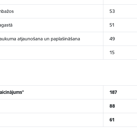
imbažos
53
agastā
51
laukuma atjaunošana un paplašināšana
49
15
aicinājums"
187
88
61