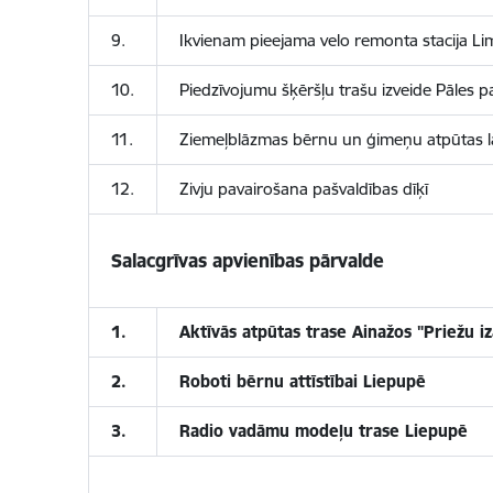
9.
Ikvienam pieejama velo remonta stacija L
10.
Piedzīvojumu šķēršļu trašu izveide Pāles p
11.
Ziemeļblāzmas bērnu un ģimeņu atpūtas 
12.
Zivju pavairošana pašvaldības dīķī
Salacgrīvas apvienības pārvalde
1.
Aktīvās atpūtas trase Ainažos "Priežu iz
2.
Roboti bērnu attīstībai Liepupē
3.
Radio vadāmu modeļu trase Liepupē