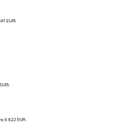
441 EUR
).
 EUR
).
ums 6 622 EUR.