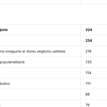
ojums
324
234
akmens smagums ar domu vieglumu satiekas
218
a popularizēšanā
135
114
mbažos
111
88
s
79