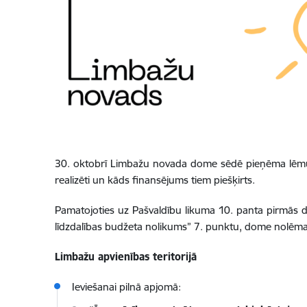
30. oktobrī Limbažu novada dome sēdē pieņēma lēmumu
realizēti un kāds finansējums tiem piešķirts.
Pamatojoties uz Pašvaldību likuma 10. panta pirmās 
līdzdalības budžeta nolikums” 7. punktu, dome nolēma 
Limbažu apvienības teritorijā
Ieviešanai pilnā apjomā: