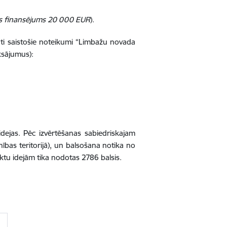
is finansējums 20 000 EUR
).
ti saistošie noteikumi “Limbažu novada
ksājumus):
idejas. Pēc izvērtēšanas sabiedriskajam
ības teritorijā
), un balsošana notika no
tu idejām tika nodotas 2786 balsis.