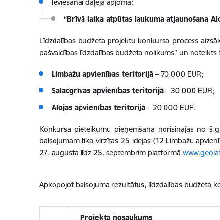
Ieviešanai daļējā apjomā:
“Brīvā laika atpūtas laukuma atjaunošana Alo
Līdzdalības budžeta projektu konkursa process aizsā
pašvaldības līdzdalības budžeta nolikums” un noteikts
Limbažu apvienības teritorijā
– 70 000 EUR;
Salacgrīvas apvienības teritorijā
– 30 000 EUR;
Alojas apvienības teritorijā
– 20 000 EUR.
Konkursa pieteikumu pieņemšana norisinājās no š.g. 2
balsojumam tika virzītas 25 idejas (
12 Limbažu apvienība
27. augusta līdz 25. septembrim platformā
www.geolatv
Apkopojot balsojuma rezultātus, līdzdalības budžeta k
Projekta nosaukums