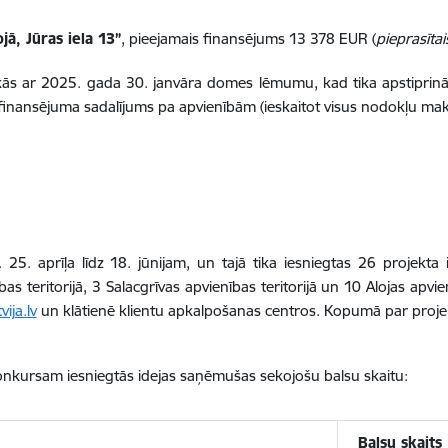
jā, Jūras iela 13”
, pieejamais finansējums 13 378 EUR (
pieprasīta
kās ar 2025. gada 30. janvāra domes lēmumu, kad tika apstiprinā
 finansējuma sadalījums pa apvienībām (ieskaitot visus nodokļu ma
5. aprīļa līdz 18. jūnijam, un tajā tika iesniegtas 26 projekta 
s teritorijā, 3 Salacgrīvas apvienības teritorijā un 10 Alojas apvien
ija.lv
un klātienē klientu apkalpošanas centros. Kopumā par projek
onkursam iesniegtās idejas saņēmušas sekojošu balsu skaitu:
Balsu skaits