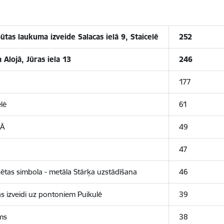
ūtas laukuma izveide Salacas ielā 9, Staicelē
252
Alojā, Jūras iela 13
246
177
lē
61
KĀ
49
47
lsētas simbola - metāla Stārķa uzstādīšana
46
as izveidi uz pontoniem Puikulē
39
ms
38