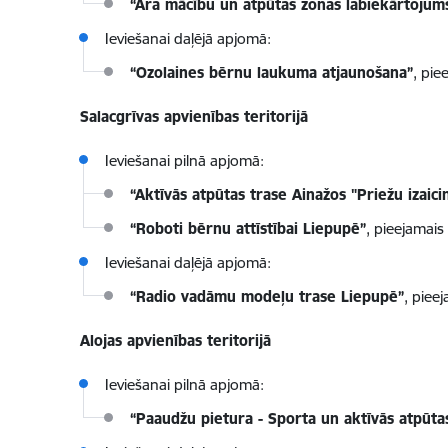
“Āra mācību un atpūtas zonas labiekārtojum
Ieviešanai daļējā apjomā:
“Ozolaines bērnu laukuma atjaunošana”
, pie
Salacgrīvas apvienības teritorijā
Ieviešanai pilnā apjomā:
“Aktīvās atpūtas trase Ainažos "Priežu izaici
“Roboti bērnu attīstībai Liepupē”
, pieejamai
Ieviešanai daļējā apjomā:
“Radio vadāmu modeļu trase Liepupē”
, piee
Alojas apvienības teritorijā
Ieviešanai pilnā apjomā:
“Paaudžu pietura - Sporta un aktīvās atpūtas