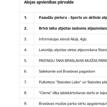
Alojas apvienības pārvalde
1.
Paaudžu pietura - Sporta un aktīvās atp
2.
Brīvā laika atpūtas laukuma atjaunošana 
3.
Informācijas stendi Alojā, 4gb.
4.
Laivotāju atpūtas vietas atjaunošana Staice
5.
PASTAIGU TAKA BRASLAVAS MUIŽAS PAR
6.
Saliekamie soli Braslavas pagastam
7.
Pulksteņa "Staiceles Laiks" un Staiceles pi
8.
"Ciema" dīķa labiekārtošanas darbi ar laip
9.
Braslavas muižas parka vārtu apgaismoju