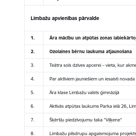
Limbažu apvienības pārvalde
1.
Āra mācību un atpūtas zonas labiekārt
2.
Ozolaines bērnu laukuma atjaunošana
3.
Teātra sols dzīves apcerei – vieta, kur 
4.
Par aktīviem jauniešiem un iesaisti novad
5.
Āra klase Limbažu valsts ģimnāzijā
6.
Aktīvās atpūtas laukums Parka ielā 26, Li
7.
Šķēršļu piedzīvojumu taka “Viļķene”
8.
Limbažu pilsdrupu apgaismojuma projekt