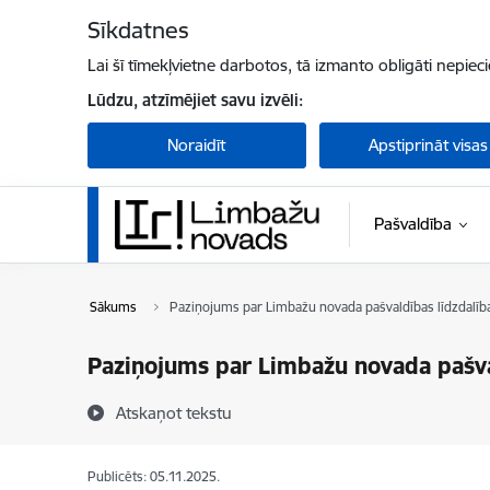
Pāriet uz lapas saturu
Sīkdatnes
Lai šī tīmekļvietne darbotos, tā izmanto obligāti nepiec
Lūdzu, atzīmējiet savu izvēli:
Noraidīt
Apstiprināt visas
Pašvaldība
Sākums
Paziņojums par Limbažu novada pašvaldības līdzdalīb
Paziņojums par Limbažu novada pašva
Atskaņot tekstu
Publicēts: 05.11.2025.