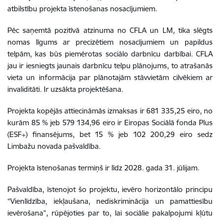
atbilstību projekta īstenošanas nosacījumiem.
Pēc saņemtā pozitīvā atzinuma no CFLA un LM, tika slēgts
nomas līgums ar precizētiem nosacījumiem un papildus
telpām, kas būs piemērotas sociālo darbnīcu darbībai. CFLA
jau ir iesniegts jaunais darbnīcu telpu plānojums, to atrašanās
vieta un informācija par plānotajām stāvvietām cilvēkiem ar
invaliditāti. Ir uzsākta projektēšana.
Projekta kopējās attiecināmās izmaksas ir 681 335,25 eiro, no
kurām 85 % jeb 579 134,96 eiro ir Eiropas Sociālā fonda Plus
(ESF+) finansējums, bet 15 % jeb 102 200,29 eiro sedz
Limbažu novada pašvaldība.
Projekta īstenošanas termiņš ir līdz 2028. gada 31. jūlijam.
Pašvaldība, īstenojot šo projektu, ievēro horizontālo principu
“Vienlīdzība, iekļaušana, nediskriminācija un pamattiesību
ievērošana”, rūpējoties par to, lai sociālie pakalpojumi kļūtu