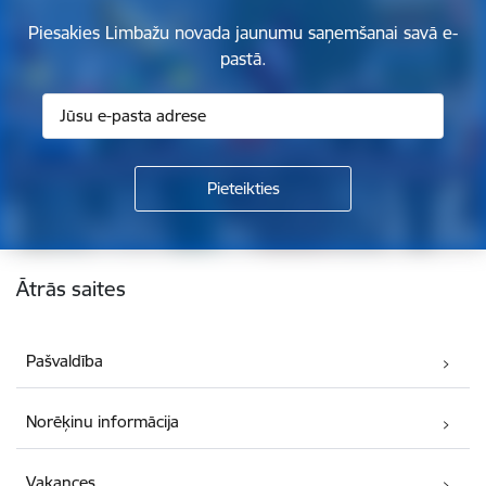
Piesakies Limbažu novada jaunumu saņemšanai savā e-
pastā.
Kājene
Ātrās saites
Pašvaldība
Norēķinu informācija
Vakances