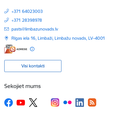
+371 64023003
+371 28398978
E-pasts:
pasts@limbazunovads.lv
Rīgas iela 16, Limbaži, Limbažu novads, LV–4001
Visi kontakti
Sekojiet mums