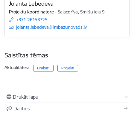
Jolanta Ļebedeva
Projektu koordinatore
-
Salacgrīva, Smilšu iela 9
+371 26153725
E-pasts:
jolanta.lebedeva@limbazunovads.lv
Saistītas tēmas
Aktualitātes:
Limbaži
Projekti
Drukāt lapu
Dalīties