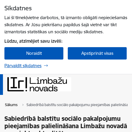
Pāriet uz lapas saturu
Sīkdatnes
Spied
lai meklētu
Enter
Lai šī tīmekļvietne darbotos, tā izmanto obligāti nepieciešamās
sīkdatnes. Ar Jūsu piekrišanu papildus šajā vietnē var tikt
izmantotas statistikas un sociālo mediju sīkdatnes.
Lūdzu, atzīmējiet savu izvēli:
Noraidīt
Apstiprināt visas
Pārvaldīt sīkdatnes
Sākums
Sabiedrībā balstītu sociālo pakalpojumu pieejamības palielināšana
Sabiedrībā balstītu sociālo pakalpojumu
pieejamības palielināšana Limbažu novadā