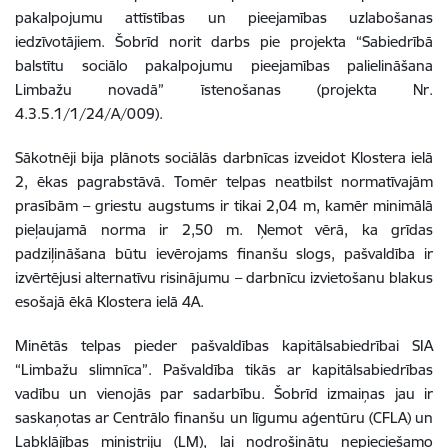
pakalpojumu attīstības un pieejamības uzlabošanas
iedzīvotājiem. Šobrīd norit darbs pie projekta “Sabiedrībā
balstītu sociālo pakalpojumu pieejamības palielināšana
Limbažu novadā” īstenošanas (projekta Nr.
4.3.5.1/1/24/A/009).
Sākotnēji bija plānots sociālās darbnīcas izveidot Klostera ielā
2, ēkas pagrabstāvā. Tomēr telpas neatbilst normatīvajām
prasībām – griestu augstums ir tikai 2,04 m, kamēr minimālā
pieļaujamā norma ir 2,50 m. Ņemot vērā, ka grīdas
padziļināšana būtu ievērojams finanšu slogs, pašvaldība ir
izvērtējusi alternatīvu risinājumu – darbnīcu izvietošanu blakus
esošajā ēkā Klostera ielā 4A.
Minētās telpas pieder pašvaldības kapitālsabiedrībai SIA
“Limbažu slimnīca”. Pašvaldība tikās ar kapitālsabiedrības
vadību un vienojās par sadarbību. Šobrīd izmaiņas jau ir
saskaņotas ar Centrālo finanšu un līgumu aģentūru (CFLA) un
Labklājības ministriju (LM), lai nodrošinātu nepieciešamo