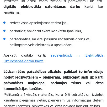
informēti un droši, esam izveidojuši pārskatāmu un ērtu
digitālo elektrotīkla uzturēšanas darbu karti
, kur
iespējams:
redzēt visas apsekojamās teritorijas,
pārbaudīt, vai darbi skars konkrētu īpašumu,
pārliecināties, ka virs īpašuma redzamais drons vai
helikopters veic elektrotīkla apsekošanu.
Apskatīt digitālo karti:
sadalestikls.lv → Elektrotīkla
uzturēšanas darbu karte
Lūdzam Jūsu pašvaldības atbalstu, palīdzot šo informāciju
nodot iedzīvotājiem – piemēram, publicējot saiti uz karti
pašvaldības mājaslapā, sociālajos tīklos vai citos
komunikācijas kanālos.
Pielikumā arī vizuāls materiāls, kuru ērti izdrukāt un izvietot
klientiem pieejamās vietās, piemēram, uz informācijas dēļiem
pagastu centros, bibliotēkas vai citās novada kopienu telpās.