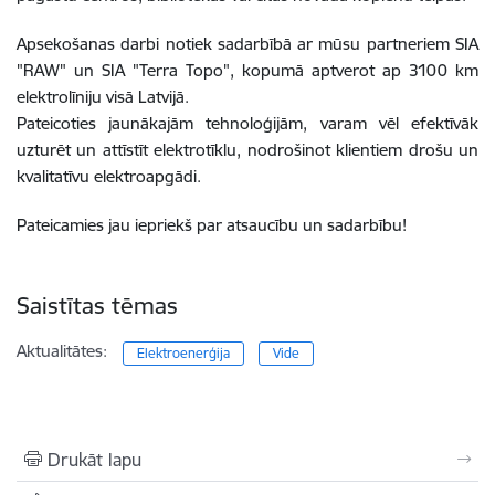
Apsekošanas darbi notiek sadarbībā ar mūsu partneriem SIA
"RAW" un SIA "Terra Topo", kopumā aptverot ap 3100 km
elektrolīniju visā Latvijā.
Pateicoties jaunākajām tehnoloģijām, varam vēl efektīvāk
uzturēt un attīstīt elektrotīklu, nodrošinot klientiem drošu un
kvalitatīvu elektroapgādi.
Pateicamies jau iepriekš par atsaucību un sadarbību!
Saistītas tēmas
Aktualitātes:
Elektroenerģija
Vide
Drukāt lapu