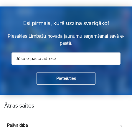
Esi pirmais, kurš uzzina svarīgāko!
Piesakies Limbažu novada jaunumu saņemšanai savā e-
pastā.
Kājene
Ātrās saites
Pašvaldība