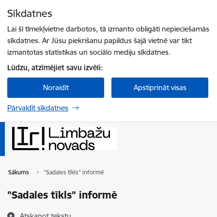
Pāriet uz lapas saturu
Sīkdatnes
Spied
lai meklētu
Enter
Lai šī tīmekļvietne darbotos, tā izmanto obligāti nepieciešamās
sīkdatnes. Ar Jūsu piekrišanu papildus šajā vietnē var tikt
izmantotas statistikas un sociālo mediju sīkdatnes.
Lūdzu, atzīmējiet savu izvēli:
Noraidīt
Apstiprināt visas
Pārvaldīt sīkdatnes
Sākums
"Sadales tīkls" informē
"Sadales tīkls" informē
Atskaņot tekstu