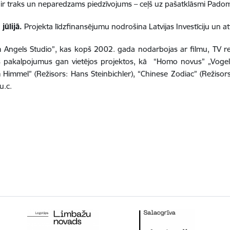
s ir traks un neparedzams piedzīvojums – ceļš uz pašatklāsmi Pad
ūlijā.
Projekta līdzfinansējumu nodrošina Latvijas Investīciju un at
lm Angels Studio”, kas kopš 2002. gada nodarbojas ar filmu, TV
 pakalpojumus gan vietējos projektos, kā “Homo novus” „Vogelfr
immel” (Režisors: Hans Steinbichler), “Chinese Zodiac” (Režisors:
u.c.