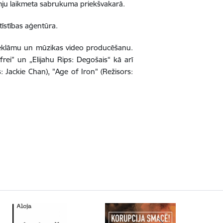
omju laikmeta sabrukuma priekšvakarā.
tīstības aģentūra.
 reklāmu un mūzikas video producēšanu.
ei” un „Elijahu Rips: Degošais“ kā arī
 Jackie Chan), "Age of Iron" (Režisors: