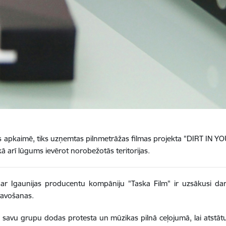
ās apkaimē, tiks uzņemtas
pilnmetrāžas filmas projekta "DIRT IN YOU
ā arī lūgums ievērot norobežotās teritorijas.
ā ar Igaunijas producentu kompāniju "Taska Film" ir uzsākusi dar
tavošanas.
r savu grupu dodas protesta un mūzikas pilnā ceļojumā, lai atstā