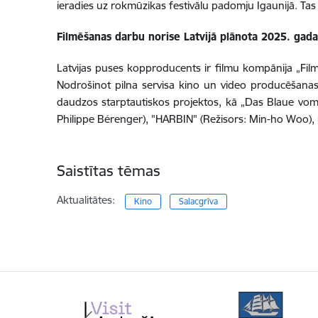
ieradies uz rokmūzikas festivālu padomju Igaunijā. Ta
Filmēšanas darbu norise Latvijā plānota 2025. gada j
Latvijas puses kopproducents ir filmu kompānija „Fi
Nodrošinot pilna servisa kino un video producēšanas
daudzos starptautiskos projektos, kā „Das Blaue vom H
Philippe Bérenger), "HARBIN" (Režisors: Min-ho Woo), 
Saistītas tēmas
Aktualitātes:
Kino
Salacgrīva