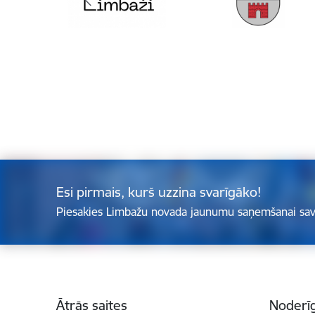
Esi pirmais, kurš uzzina svarīgāko!
Piesakies Limbažu novada jaunumu saņemšanai sav
Kājene
Ātrās saites
Noderīg