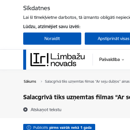
Pāriet uz lapas saturu
Sīkdatnes
Lai šī tīmekļvietne darbotos, tā izmanto obligāti nepiec
Lūdzu, atzīmējiet savu izvēli:
Noraidīt
Apstiprināt visas
Pašvaldība
Sākums
Salacgrīvā tiks uzņemtas filmas “Ar seju dubļos” ainas
Salacgrīvā tiks uzņemtas filmas “Ar s
Atskaņot tekstu
Publicēts
pirms vairāk nekā 1 gada