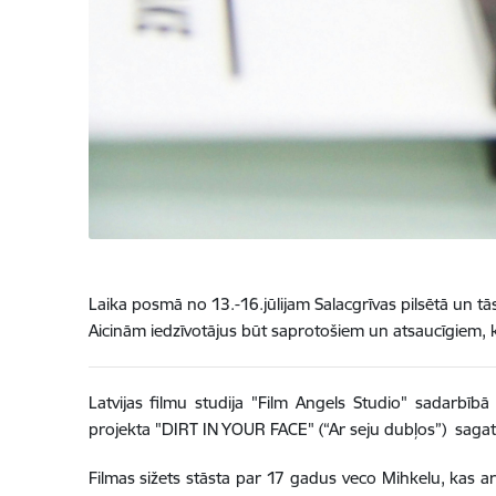
Laika posmā no 13.-16.jūlijam Salacgrīvas pilsētā un t
Aicinām iedzīvotājus būt saprotošiem un atsaucīgiem, k
Latvijas filmu studija "Film Angels Studio" sadarbīb
projekta "DIRT IN YOUR FACE" (“Ar seju dubļos”) saga
Filmas sižets stāsta par 17 gadus veco Mihkelu, kas a