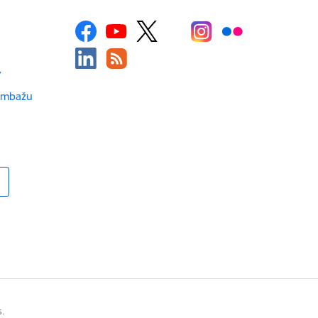
v
Limbažu
s.