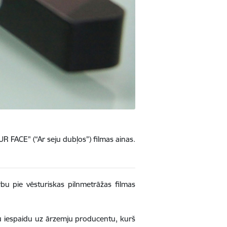
R FACE" (“Ar seju dubļos”) filmas ainas.
bu pie vēsturiskas pilnmetrāžas filmas
tu iespaidu uz ārzemju producentu, kurš