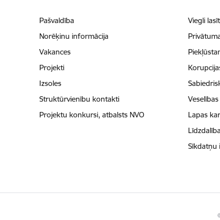
Pašvaldība
Viegli lasī
Norēķinu informācija
Privātuma
Vakances
Piekļūsta
Projekti
Korupcij
Izsoles
Sabiedris
Struktūrvienību kontakti
Veselības
Projektu konkursi, atbalsts NVO
Lapas kar
Līdzdalīb
Sīkdatņu 
©