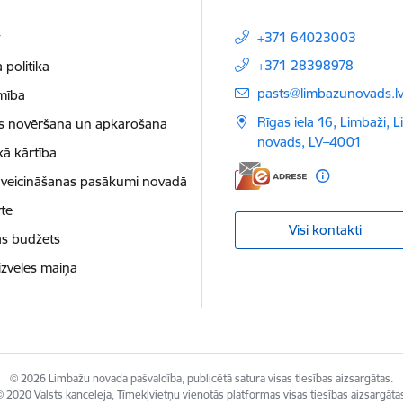
t
+371 64023003
+371 28398978
 politika
E-pasts:
pasts@limbazunovads.l
mība
Rīgas iela 16, Limbaži, 
as novēršana un apkarošana
novads, LV–4001
kā kārtība
 veicināšanas pasākumi novadā
te
Visi kontakti
as budžets
izvēles maiņa
© 2026 Limbažu novada pašvaldība, publicētā satura visas tiesības aizsargātas.
 2020 Valsts kanceleja, Tīmekļvietņu vienotās platformas visas tiesības aizsargāta