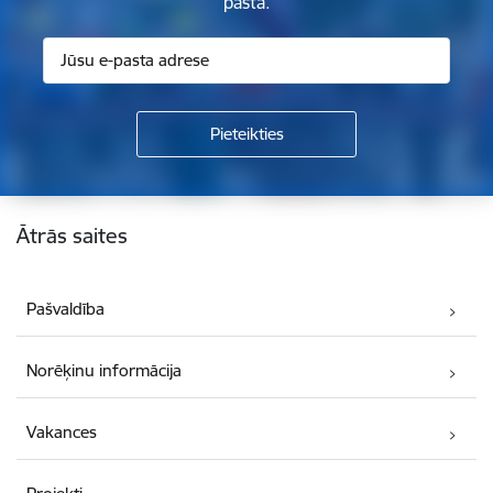
pastā.
Kājene
Ātrās saites
Pašvaldība
Norēķinu informācija
Vakances