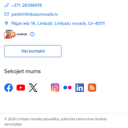
+371 28398978
E-pasts:
pasts@limbazunovads.lv
Rīgas iela 16, Limbaži, Limbažu novads, LV–4001
Visi kontakti
Sekojiet mums
© 2026 Limbažu novada pašvaldība, publicētā satura visas tiesības
aizsargātas.