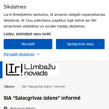
Pāriet uz lapas saturu
Sīkdatnes
Spied
lai meklētu
Enter
Lai šī tīmekļvietne darbotos, tā izmanto obligāti nepieciešamās
sīkdatnes. Ar Jūsu piekrišanu papildus šajā vietnē var tikt
izmantotas statistikas un sociālo mediju sīkdatnes.
Lūdzu, atzīmējiet savu izvēli:
Noraidīt
Apstiprināt visas
Pārvaldīt sīkdatnes
Sākums
SIA “Salacgrīvas ūdens” informē
SIA “Salacgrīvas ūdens” informē
Atskaņot tekstu