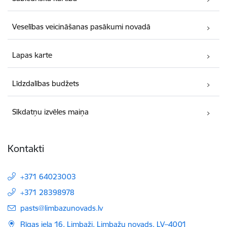
Veselības veicināšanas pasākumi novadā
Lapas karte
Līdzdalības budžets
Sīkdatņu izvēles maiņa
Kontakti
+371 64023003
+371 28398978
E-pasts:
pasts@limbazunovads.lv
Rīgas iela 16, Limbaži, Limbažu novads, LV–4001