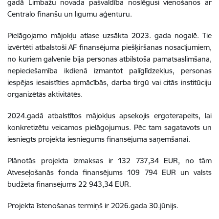
gadā Limbažu novada pašvaldība noslēgusi vienošanos ar
Centrālo finanšu un līgumu aģentūru.
Pielāgojamo mājokļu atlase uzsākta 2023. gada nogalē. Tie
izvērtēti atbalstoši AF finansējuma piešķiršanas nosacījumiem,
no kuriem galvenie bija personas atbilstoša pamatsaslimšana,
nepieciešamība ikdienā izmantot palīglīdzekļus, personas
iespējas iesaistīties apmācībās, darba tirgū vai citās institūciju
organizētās aktivitātēs.
2024.gadā atbalstītos mājokļus apsekojis ergoterapeits, lai
konkretizētu veicamos pielāgojumus. Pēc tam sagatavots un
iesniegts projekta iesniegums finansējuma saņemšanai.
Plānotās projekta izmaksas ir 132 737,34 EUR, no tām
Atveseļošanās fonda finansējums 109 794 EUR un valsts
budžeta finansējums 22 943,34 EUR.
Projekta īstenošanas termiņš ir 2026.gada 30.jūnijs.