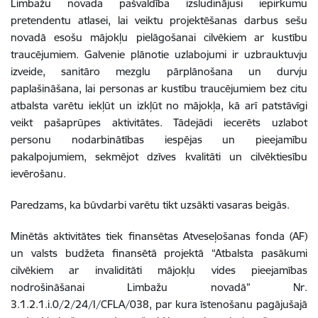
Limbažu novada pašvaldība izsludinājusi iepirkumu
pretendentu atlasei, lai veiktu projektēšanas darbus sešu
novadā esošu mājokļu pielāgošanai cilvēkiem ar kustību
traucējumiem. Galvenie plānotie uzlabojumi ir uzbrauktuvju
izveide, sanitāro mezglu pārplānošana un durvju
paplašināšana, lai personas ar kustību traucējumiem bez citu
atbalsta varētu iekļūt un izkļūt no mājokļa, kā arī patstāvīgi
veikt pašaprūpes aktivitātes. Tādejādi iecerēts uzlabot
personu nodarbinātības iespējas un pieejamību
pakalpojumiem, sekmējot dzīves kvalitāti un cilvēktiesību
ievērošanu.
Paredzams, ka būvdarbi varētu tikt uzsākti vasaras beigās.
Minētās aktivitātes tiek finansētas Atveseļošanas fonda (AF)
un valsts budžeta finansētā projektā “Atbalsta pasākumi
cilvēkiem ar invaliditāti mājokļu vides pieejamības
nodrošināšanai Limbažu novadā” Nr.
3.1.2.1.i.0/2/24/I/CFLA/038, par kura īstenošanu pagājušajā