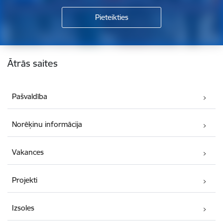
Kājene
Ātrās saites
Pašvaldība
Norēķinu informācija
Vakances
Projekti
Izsoles