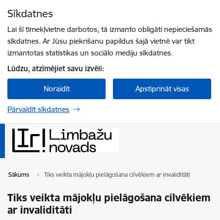
Pāriet uz lapas saturu
Sīkdatnes
Spied
lai meklētu
Enter
Lai šī tīmekļvietne darbotos, tā izmanto obligāti nepieciešamās
sīkdatnes. Ar Jūsu piekrišanu papildus šajā vietnē var tikt
izmantotas statistikas un sociālo mediju sīkdatnes.
Lūdzu, atzīmējiet savu izvēli:
Noraidīt
Apstiprināt visas
Pārvaldīt sīkdatnes
Sākums
Tiks veikta mājokļu pielāgošana cilvēkiem ar invaliditāti
Tiks veikta mājokļu pielāgošana cilvēkiem
ar invaliditāti