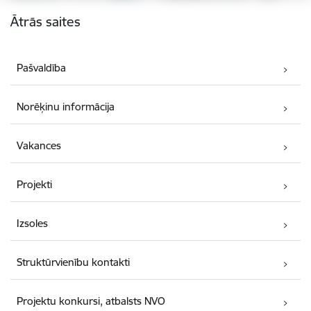
Kājene
Ātrās saites
Pašvaldība
Norēķinu informācija
Vakances
Projekti
Izsoles
Struktūrvienību kontakti
Projektu konkursi, atbalsts NVO