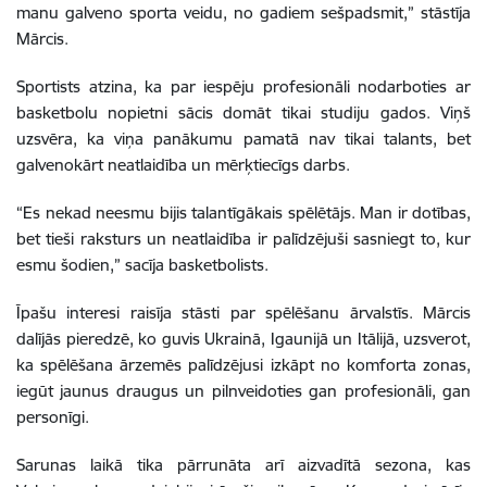
manu galveno sporta veidu, no gadiem sešpadsmit,” stāstīja
Mārcis.
Sportists atzina, ka par iespēju profesionāli nodarboties ar
basketbolu nopietni sācis domāt tikai studiju gados. Viņš
uzsvēra, ka viņa panākumu pamatā nav tikai talants, bet
galvenokārt neatlaidība un mērķtiecīgs darbs.
“Es nekad neesmu bijis talantīgākais spēlētājs. Man ir dotības,
bet tieši raksturs un neatlaidība ir palīdzējuši sasniegt to, kur
esmu šodien,” sacīja basketbolists.
Īpašu interesi raisīja stāsti par spēlēšanu ārvalstīs. Mārcis
dalījās pieredzē, ko guvis Ukrainā, Igaunijā un Itālijā, uzsverot,
ka spēlēšana ārzemēs palīdzējusi izkāpt no komforta zonas,
iegūt jaunus draugus un pilnveidoties gan profesionāli, gan
personīgi.
Sarunas laikā tika pārrunāta arī aizvadītā sezona, kas