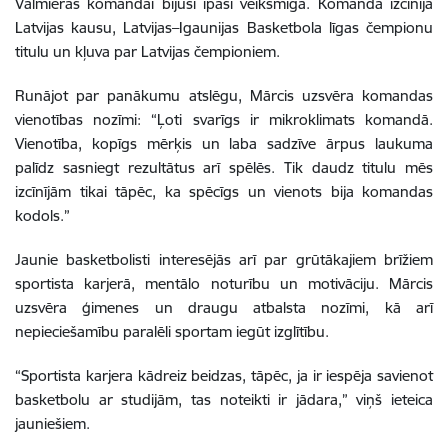
Valmieras komandai bijusi īpaši veiksmīga. Komanda izcīnīja
Latvijas kausu, Latvijas–Igaunijas Basketbola līgas čempionu
titulu un kļuva par Latvijas čempioniem.
Runājot par panākumu atslēgu, Mārcis uzsvēra komandas
vienotības nozīmi: “Ļoti svarīgs ir mikroklimats komandā.
Vienotība, kopīgs mērķis un laba sadzīve ārpus laukuma
palīdz sasniegt rezultātus arī spēlēs. Tik daudz titulu mēs
izcīnījām tikai tāpēc, ka spēcīgs un vienots bija komandas
kodols.”
Jaunie basketbolisti interesējās arī par grūtākajiem brīžiem
sportista karjerā, mentālo noturību un motivāciju. Mārcis
uzsvēra ģimenes un draugu atbalsta nozīmi, kā arī
nepieciešamību paralēli sportam iegūt izglītību.
“Sportista karjera kādreiz beidzas, tāpēc, ja ir iespēja savienot
basketbolu ar studijām, tas noteikti ir jādara,” viņš ieteica
jauniešiem.