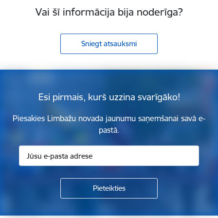
Vai šī informācija bija noderīga?
Sniegt atsauksmi
Esi pirmais, kurš uzzina svarīgāko!
Piesakies Limbažu novada jaunumu saņemšanai savā e-
pastā.