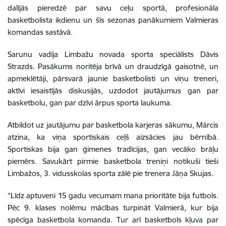
dalījās pieredzē par savu ceļu sportā, profesionāla
basketbolista ikdienu un šīs sezonas panākumiem Valmieras
komandas sastāvā.
Sarunu vadīja Limbažu novada sporta speciālists Dāvis
Strazds. Pasākums noritēja brīvā un draudzīgā gaisotnē, un
apmeklētāji, pārsvarā jaunie basketbolisti un viņu treneri,
aktīvi iesaistījās diskusijās, uzdodot jautājumus gan par
basketbolu, gan par dzīvi ārpus sporta laukuma.
Atbildot uz jautājumu par basketbola karjeras sākumu, Mārcis
atzina, ka viņa sportiskais ceļš aizsācies jau bērnībā.
Sportiskas bija gan ģimenes tradīcijas, gan vecāko brāļu
piemērs. Savukārt pirmie basketbola treniņi notikuši tieši
Limbažos, 3. vidusskolas sporta zālē pie trenera Jāņa Skujas.
“Līdz aptuveni 15 gadu vecumam mana prioritāte bija futbols.
Pēc 9. klases nolēmu mācības turpināt Valmierā, kur bija
spēcīga basketbola komanda. Tur arī basketbols kļuva par