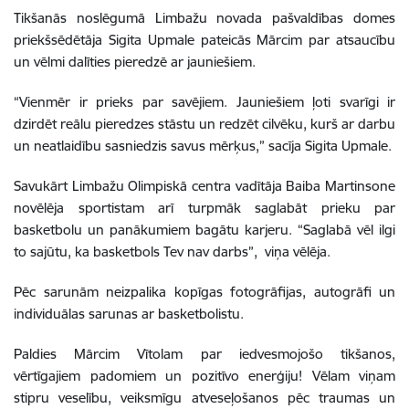
Tikšanās noslēgumā Limbažu novada pašvaldības domes
priekšsēdētāja Sigita Upmale pateicās Mārcim par atsaucību
un vēlmi dalīties pieredzē ar jauniešiem.
“Vienmēr ir prieks par savējiem. Jauniešiem ļoti svarīgi ir
dzirdēt reālu pieredzes stāstu un redzēt cilvēku, kurš ar darbu
un neatlaidību sasniedzis savus mērķus,” sacīja Sigita Upmale.
Savukārt Limbažu Olimpiskā centra vadītāja Baiba Martinsone
novēlēja sportistam arī turpmāk saglabāt prieku par
basketbolu un panākumiem bagātu karjeru. “Saglabā vēl ilgi
to sajūtu, ka basketbols Tev nav darbs”, viņa vēlēja.
Pēc sarunām neizpalika kopīgas fotogrāfijas, autogrāfi un
individuālas sarunas ar basketbolistu.
Paldies Mārcim Vītolam par iedvesmojošo tikšanos,
vērtīgajiem padomiem un pozitīvo enerģiju! Vēlam viņam
stipru veselību, veiksmīgu atveseļošanos pēc traumas un