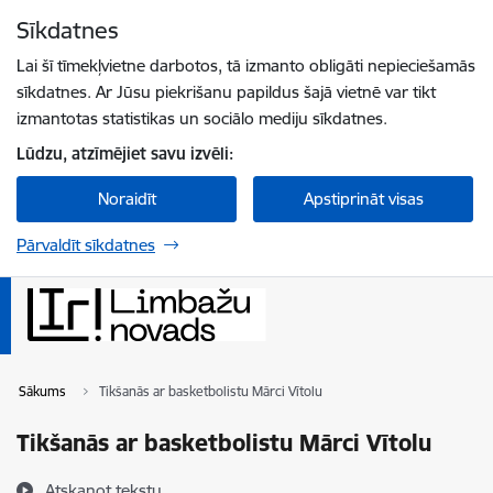
Pāriet uz lapas saturu
Sīkdatnes
Spied
lai meklētu
Enter
Lai šī tīmekļvietne darbotos, tā izmanto obligāti nepieciešamās
sīkdatnes. Ar Jūsu piekrišanu papildus šajā vietnē var tikt
izmantotas statistikas un sociālo mediju sīkdatnes.
Lūdzu, atzīmējiet savu izvēli:
Noraidīt
Apstiprināt visas
Pārvaldīt sīkdatnes
Sākums
Tikšanās ar basketbolistu Mārci Vītolu
Tikšanās ar basketbolistu Mārci Vītolu
Atskaņot tekstu