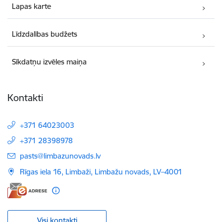
Lapas karte
Līdzdalības budžets
Sīkdatņu izvēles maiņa
Kontakti
+371 64023003
+371 28398978
E-pasts:
pasts@limbazunovads.lv
Rīgas iela 16, Limbaži, Limbažu novads, LV–4001
Visi kontakti