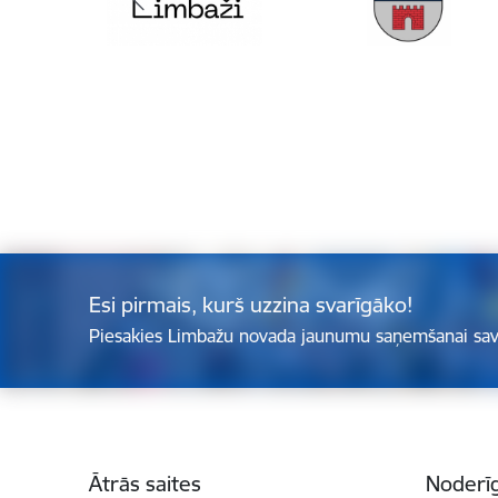
Esi pirmais, kurš uzzina svarīgāko!
Piesakies Limbažu novada jaunumu saņemšanai sav
Kājene
Ātrās saites
Noderīg