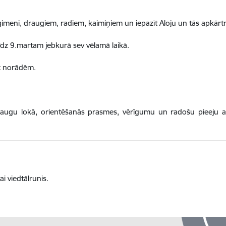
ģ
imeni, draugiem, radiem, kaimi
ņ
iem un iepaz
ī
t Aloju un t
ā
s apk
ā
rt
dz 9.martam
jebkur
ā
sev v
ē
lam
ā
laik
ā
.
c nor
ā
d
ē
m
.
augu lokā, orientēšanās prasmes, vērīgumu un radošu pieeju apkā
ai viedt
ā
lrunis.