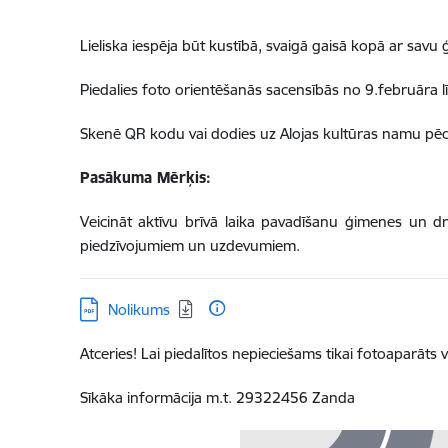
Lieliska iesp
ē
ja b
ū
t kust
ī
b
ā,
svaig
ā
gais
ā
kop
ā
ar savu
Piedalies foto orient
ē
šan
ā
s sacens
ī
b
ā
s no
9.febru
ā
ra l
ī
Sken
ē
QR kodu vai dodies uz Alojas kult
ūras namu
p
ē
Pasākuma Mērķis:
Veicināt aktīvu brīvā laika pavadīšanu ģimenes un dr
piedzīvojumiem un uzdevumiem.
Lejupielādēt:
Nolikums
Atceries! Lai piedal
ī
tos nepieciešams tikai fotoapar
ā
ts v
S
ī
k
ā
ka inform
ā
cija m.t. 29322456 Zanda