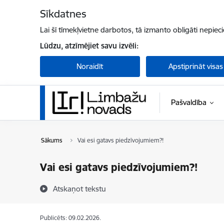
Pāriet uz lapas saturu
Sīkdatnes
Lai šī tīmekļvietne darbotos, tā izmanto obligāti nepiec
Lūdzu, atzīmējiet savu izvēli:
Noraidīt
Apstiprināt visas
Pašvaldība
Sākums
Vai esi gatavs piedzīvojumiem?!
Vai esi gatavs piedzīvojumiem?!
Atskaņot tekstu
Publicēts: 09.02.2026.