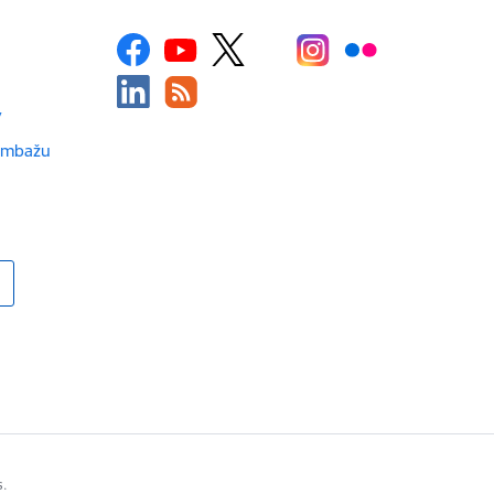
v
Limbažu
s.