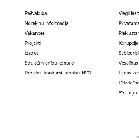
Pašvaldība
Viegli lasī
Norēķinu informācija
Privātuma
Vakances
Piekļūsta
Projekti
Korupcij
Izsoles
Sabiedris
Struktūrvienību kontakti
Veselības
Projektu konkursi, atbalsts NVO
Lapas kar
Līdzdalīb
Sīkdatņu 
©