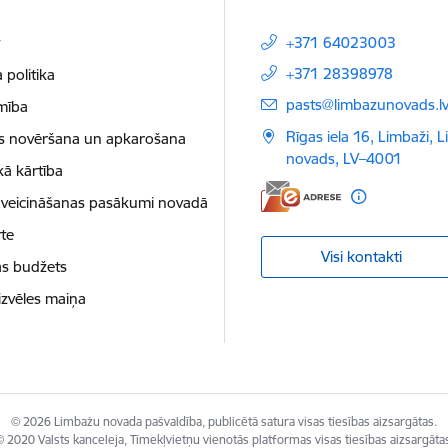
t
+371 64023003
+371 28398978
 politika
E-pasts:
pasts@limbazunovads.l
mība
Rīgas iela 16, Limbaži, 
as novēršana un apkarošana
novads, LV–4001
kā kārtība
 veicināšanas pasākumi novadā
te
Visi kontakti
as budžets
izvēles maiņa
© 2026 Limbažu novada pašvaldība, publicētā satura visas tiesības aizsargātas.
 2020 Valsts kanceleja, Tīmekļvietņu vienotās platformas visas tiesības aizsargāta