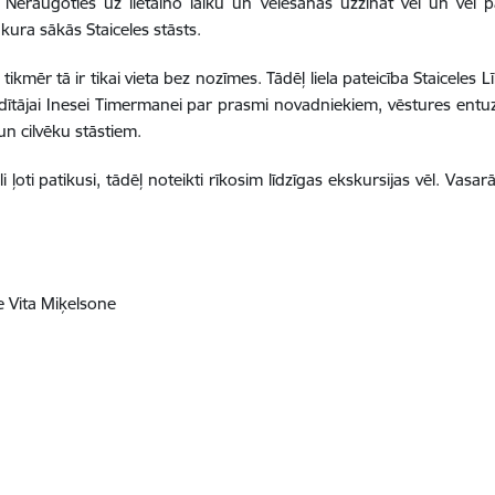
t. Neraugoties uz lietaino laiku un vēlēšanās uzzināt vēl un vēl p
kura sākās Staiceles stāsts.
kmēr tā ir tikai vieta bez nozīmes. Tādēļ liela pateicība Staiceles L
ītājai Inesei Timermanei par prasmi novadniekiem, vēstures entuzi
un cilvēku stāstiem.
li ļoti patikusi, tādēļ noteikti rīkosim līdzīgas ekskursijas vēl. Vas
e Vita Miķelsone