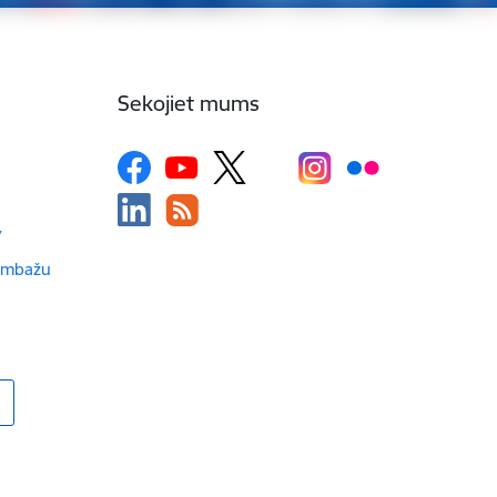
Sekojiet mums
v
Limbažu