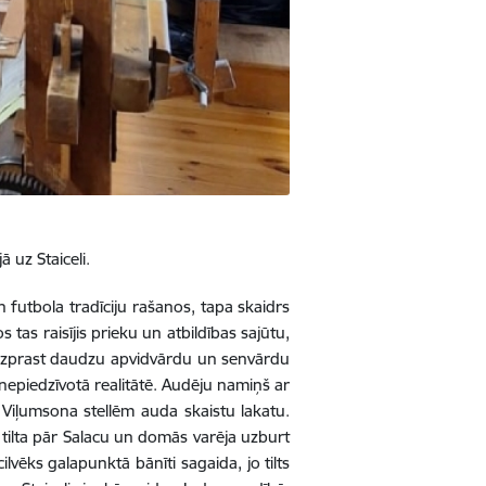
 uz Staiceli.
n futbola tradīciju rašanos, tapa skaidrs
jos tas raisījis prieku un atbildības sajūtu,
ja izprast daudzu apvidvārdu un senvārdu
 nepiedzīvotā realitātē. Audēju namiņš ar
z Viļumsona stellēm auda skaistu lakatu.
ā tilta pār Salacu un domās varēja uzburt
ilvēks galapunktā bānīti sagaida, jo tilts