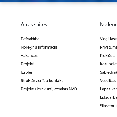
Kājene
Ātrās saites
Noderīg
Pašvaldība
Viegli lasī
Norēķinu informācija
Privātuma
Vakances
Piekļūsta
Projekti
Korupcij
Izsoles
Sabiedris
Struktūrvienību kontakti
Veselības
Projektu konkursi, atbalsts NVO
Lapas kar
Līdzdalīb
Sīkdatņu 