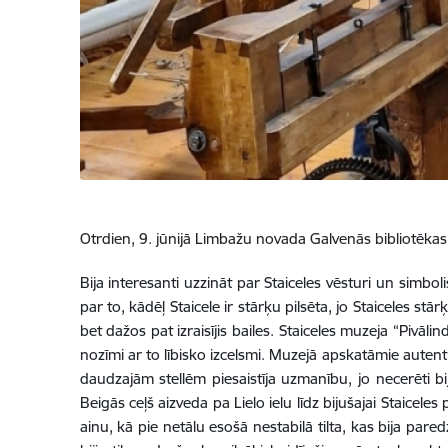
Otrdien, 9. jūnijā Limbažu novada Galvenās bibliotēkas 
Bija interesanti uzzināt par Staiceles vēsturi un simbo
par to, kādēļ Staicele ir stārķu pilsēta, jo Staiceles stārķ
bet dažos pat izraisījis bailes. Staiceles muzeja “Pivā
nozīmi ar to lībisko izcelsmi. Muzejā apskatāmie autent
daudzajām stellēm piesaistīja uzmanību, jo necerēti bi
Beigās ceļš aizveda pa Lielo ielu līdz bijušajai Staicel
ainu, kā pie netālu esošā nestabilā tilta, kas bija pared