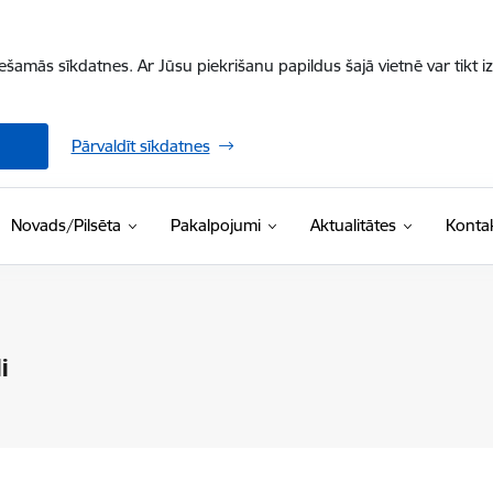
iešamās sīkdatnes. Ar Jūsu piekrišanu papildus šajā vietnē var tikt i
Pārvaldīt sīkdatnes
Novads/Pilsēta
Pakalpojumi
Aktualitātes
Kontak
i