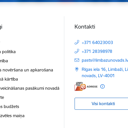
i
Kontakti
t
+371 64023003
+371 28398978
 politika
E-pasts:
pasts@limbazunovads.l
mība
Rīgas iela 16, Limbaži, 
as novēršana un apkarošana
novads, LV–4001
kā kārtība
 veicināšanas pasākumi novadā
te
Visi kontakti
as budžets
izvēles maiņa