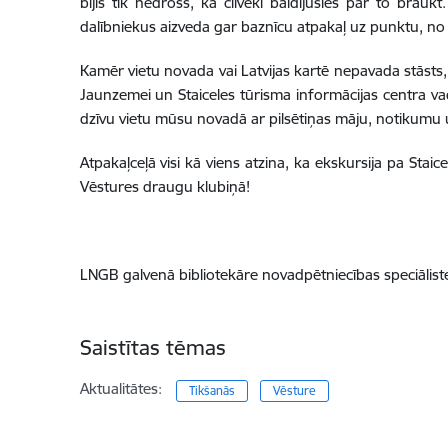
bijis tik nedrošs, ka cilvēki baidījušies pār to brauk
dalībniekus aizveda gar baznīcu atpakaļ uz punktu, no 
Kamēr vietu novada vai Latvijas kartē nepavada stāsts, ti
Jaunzemei un Staiceles tūrisma informācijas centra vad
dzīvu vietu mūsu novadā ar pilsētiņas māju, notikumu 
Atpakaļceļā visi kā viens atzina, ka ekskursija pa Staice
Vēstures draugu klubiņā!
LNGB galvenā bibliotekāre novadpētniecības speciālist
Saistītas tēmas
Aktualitātes:
Tikšanās
Vēsture