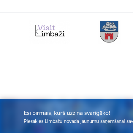
Esi pirmais, kurš uzzina svarīgāko!
Piesakies Limbažu novada jaunumu saņemšanai sav