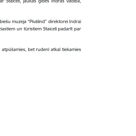
ar Staiceli, jaukās gides Indras vadībā,
ībiešu muzeja “Pivālind” direktorei Indrai
astiem un tūristiem Staiceli padarīt par
arā atpūšamies, bet rudenī atkal tiekamies