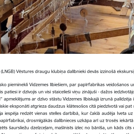
(LNGB) Vēstures draugu klubiņa dalībnieki devās izzinošā ekskursijā
lisko pieminekli Vidzemes lībiešiem, par papīrfabrikas veidošanos u
is patiesi ir dzīvojis un visi staicelieši viņu zinājuši - dažos iedzīvotā
lind” apmeklējums ar dzīvo stāstu Vidzemes lībiskajā izrunā palīdzē
iskie eksponāti atgrieza daudzus klātesošos citā piedzīvotā vai pat
ja iespēja redzēt vienas stelles darbībā, kur čaklā audēja Iveta u
es papīrfabrikai, drosmīgākās dalībnieces uzkāpa arī uz trosēs iekārt
zēts šaursliežu dzelzceļam, mašīnists izlec no bānīša, un kāds cits c