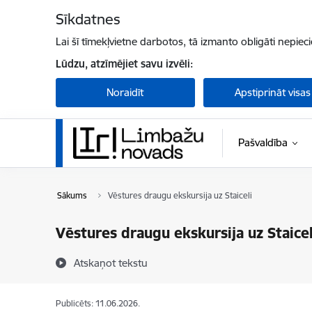
Pāriet uz lapas saturu
Sīkdatnes
Lai šī tīmekļvietne darbotos, tā izmanto obligāti nepiec
Lūdzu, atzīmējiet savu izvēli:
Noraidīt
Apstiprināt visas
Pašvaldība
Sākums
Vēstures draugu ekskursija uz Staiceli
Vēstures draugu ekskursija uz Staicel
Atskaņot tekstu
Publicēts: 11.06.2026.