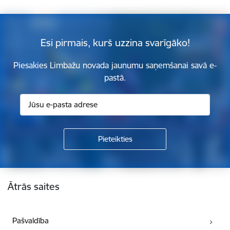
Esi pirmais, kurš uzzina svarīgāko!
Piesakies Limbažu novada jaunumu saņemšanai savā e-
pastā.
Kājene
Ātrās saites
Pašvaldība