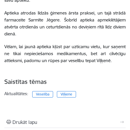
savu aptieku.
Aptieka atrodas līdzās ģimenes ārsta praksei, un tajā strādā
farmaceite Sarmīte Jēgere. Šobrīd aptieka apmeklētājiem
atvērta otrdienās un ceturtdienās
no deviņiem rītā līdz diviem
dienā.
Vēlam, lai jaunā aptieka kļūst par uzticamu vietu, kur saņemt
ne tikai nepieciešamos medikamentus, bet arī cilvēcīgu
attieksmi, padomu un rūpes par veselību tepat Viļķenē.
Saistītas tēmas
Aktualitātes:
Veselība
Viļķene
Drukāt lapu