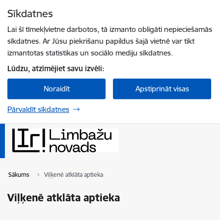
Pāriet uz lapas saturu
Sīkdatnes
Spied
lai meklētu
Enter
Lai šī tīmekļvietne darbotos, tā izmanto obligāti nepieciešamās
sīkdatnes. Ar Jūsu piekrišanu papildus šajā vietnē var tikt
izmantotas statistikas un sociālo mediju sīkdatnes.
Lūdzu, atzīmējiet savu izvēli:
Noraidīt
Apstiprināt visas
Pārvaldīt sīkdatnes
Sākums
Viļķenē atklāta aptieka
Viļķenē atklāta aptieka