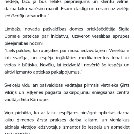
nedēļā, taču ja būs lielāks pieprasījums un klientu vēlme,
darba laiku varēsim mainīt. Esam elastīgi un ceram uz vietējo
iedzīvotāju atsaucību.”
Limbažu novada pašvaldības domes priekšsēdētāja Sigita
Upmale pateicās par iniciatīvu, uzsverot veselības aprūpes
pieejamības nozīmi:
“Liels paldies, ka rūpējaties par mūsu iedzīvotājiem. Veselība ir
ļoti svarīga, un iespēja iegādāties medikamentus tepat uz
vietas ir būtiska. Novēlu, lai iedzīvotāji novērtē šo iespēju un
aktīvi izmanto aptiekas pakalpojumus.”
Sveicēju vidū arī pašvaldības vadītājas pirmais vietnieks Ģirts
Vilciņš un Viļķenes pagasta pakalpojumu sniegšanas centra
vadītāja Gita Kārnupe.
Viņa piebilda, ka ar laiku iespējams pielāgot aptiekas darba
laiku ģimenes ārsta prakses darba laikam, un
vienlaikus
aicināja vietējos iedzīvotājus izmantot šo iespēju un apmeklēt