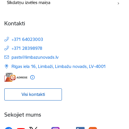
Sīkdatņu izvēles maiņa
Kontakti
+371 64023003
+371 28398978
E-pasts:
pasts@limbazunovads.lv
Rīgas iela 16, Limbaži, Limbažu novads, LV–4001
Visi kontakti
Sekojiet mums