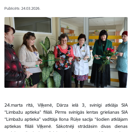
Publicēts: 24.03.2026.
24.marta rītā, Viļķenē, Dārza ielā 3, svinīgi atklāja SIA
“Limbažu aptieka” filiāli.
Pirms svinīgās lentas griešanas SIA
“Limbažu aptieka” vadītāja Ilona Rūķe sacīja “šodien atklājam
aptiekas filiāli Viļķenē. Sākotnēji strādāsim divas dienas