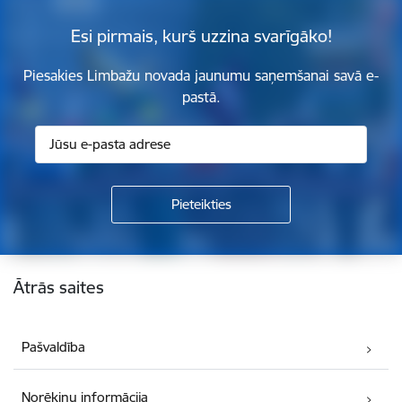
Esi pirmais, kurš uzzina svarīgāko!
Piesakies Limbažu novada jaunumu saņemšanai savā e-
pastā.
Kājene
Ātrās saites
Pašvaldība
Norēķinu informācija