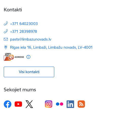
Kontakti
+371 64023003
+371 28398978
E-pasts:
pasts@limbazunovads.lv
Rīgas iela 16, Limbaži, Limbažu novads, LV–4001
Visi kontakti
Sekojiet mums