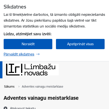
Pāriet uz lapas saturu
Sīkdatnes
Spied
lai meklētu
Enter
Lai šī tīmekļvietne darbotos, tā izmanto obligāti nepieciešamās
sīkdatnes. Ar Jūsu piekrišanu papildus šajā vietnē var tikt
izmantotas statistikas un sociālo mediju sīkdatnes.
Lūdzu, atzīmējiet savu izvēli:
Noraidīt
Apstiprināt visas
Pārvaldīt sīkdatnes
Sākums
Adventes vainagu meistarklase
Adventes vainagu meistarklase
Atskaņot tekstu