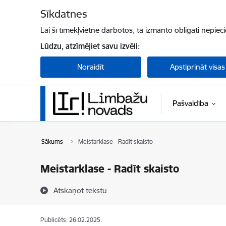
Pāriet uz lapas saturu
Sīkdatnes
Lai šī tīmekļvietne darbotos, tā izmanto obligāti nepiec
Lūdzu, atzīmējiet savu izvēli:
Noraidīt
Apstiprināt visas
Pašvaldība
Sākums
Meistarklase - Radīt skaisto
Meistarklase - Radīt skaisto
Atskaņot tekstu
Publicēts: 26.02.2025.