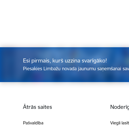
Esi pirmais, kurš uzzina svarīgāko!
Piesakies Limbažu novada jaunumu saņemšanai sav
Kājene
Ātrās saites
Noderīg
Pašvaldība
Viegli lasī