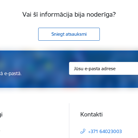
Vai šī informācija bija noderīga?
Sniegt atsauksmi
ā e-pastā.
i
Kontakti
t
+371 64023003