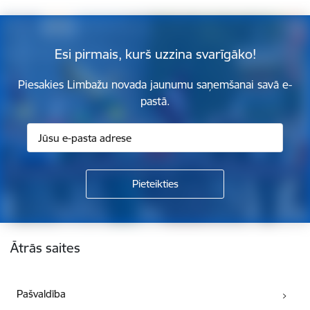
Esi pirmais, kurš uzzina svarīgāko!
Piesakies Limbažu novada jaunumu saņemšanai savā e-
pastā.
Kājene
Ātrās saites
Pašvaldība