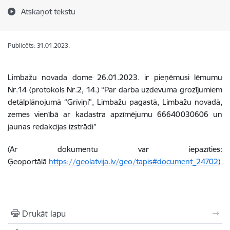
Atskaņot tekstu
Publicēts: 31.01.2023.
Limbažu novada dome 26.01.2023. ir pieņēmusi lēmumu
Nr.14 (protokols Nr.2, 14.) “
Par darba uzdevuma grozījumiem
detālplānojumā “Grīviņi”, Limbažu pagastā, Limbažu novadā,
zemes vienībā ar kadastra apzīmējumu 66640030606 un
jaunas redakcijas izstrādi”
(Ar dokumentu var iepazīties:
Ģeoportālā
https://geolatvija.lv/geo/tapis#document_24702
)
Drukāt lapu