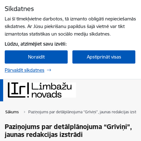
Pāriet uz lapas saturu
Sīkdatnes
Spied
lai meklētu
Enter
Lai šī tīmekļvietne darbotos, tā izmanto obligāti nepieciešamās
sīkdatnes. Ar Jūsu piekrišanu papildus šajā vietnē var tikt
izmantotas statistikas un sociālo mediju sīkdatnes.
Lūdzu, atzīmējiet savu izvēli:
Noraidīt
Apstiprināt visas
Pārvaldīt sīkdatnes
Sākums
Paziņojums par detālplānojuma “Grīviņi”, jaunas redakcijas izstrād
Paziņojums par detālplānojuma “Grīviņi”,
jaunas redakcijas izstrādi