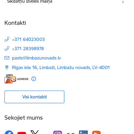
Sīkdatņu izvēles maiņa
Kontakti
+371 64023003
+371 28398978
E-pasts:
pasts@limbazunovads.lv
Rīgas iela 16, Limbaži, Limbažu novads, LV–4001
Visi kontakti
Sekojiet mums