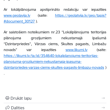
Ar lokālplānojuma apstiprināto redakciju var iepazīties
www.geolavija.lv
(saite:
https://geolatvija.lv/geo/tapis?
#document_30127
).
Ar saistošiem noteikumiem nr.23 “Lokālplānojums teritorijas
plānojuma grozījumiem nekustamajā īpašumā
“Dzintarpriedes”, Vārzas ciems, Skultes pagasts, Limbažu
novads” var iepazīties
www.likumi.lv
(saite:
https://likumi.lv/ta/id/354640-lokalplanojums-teritorijas-
planojuma-grozijumiem-nekustamaja-ipasuma-
dzintarpriedes-varzas-ciems-skultes-pagasts-limbazu-novads
)
.
Drukāt lapu
Dalīties