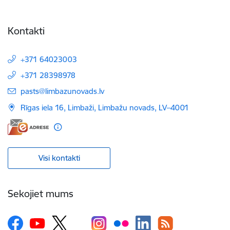
Kontakti
+371 64023003
+371 28398978
E-pasts:
pasts@limbazunovads.lv
Rīgas iela 16, Limbaži, Limbažu novads, LV–4001
Visi kontakti
Sekojiet mums