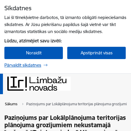
Pāriet uz lapas saturu
Sīkdatnes
Spied
lai meklētu
Enter
Lai šī tīmekļvietne darbotos, tā izmanto obligāti nepieciešamās
sīkdatnes. Ar Jūsu piekrišanu papildus šajā vietnē var tikt
izmantotas statistikas un sociālo mediju sīkdatnes.
Lūdzu, atzīmējiet savu izvēli:
Noraidīt
Apstiprināt visas
Pārvaldīt sīkdatnes
Sākums
Paziņojums par Lokālplānojuma teritorijas plānojuma grozījumie
Paziņojums par Lokālplānojuma teritorijas
plānojuma grozījumiem nekustamajā