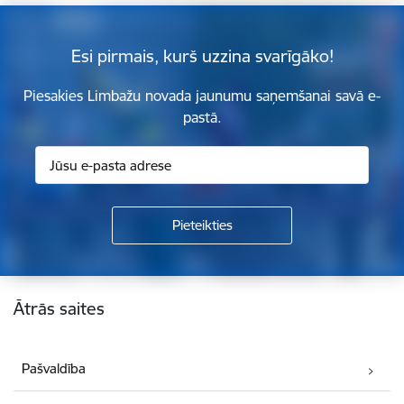
Esi pirmais, kurš uzzina svarīgāko!
Piesakies Limbažu novada jaunumu saņemšanai savā e-
pastā.
Kājene
Ātrās saites
Pašvaldība