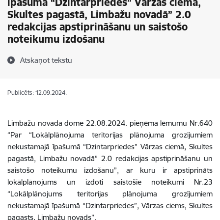
īpašumā “Dzintarpriedes” Vārzas ciemā,
Skultes pagastā, Limbažu novadā” 2.0
redakcijas apstiprināšanu un saistošo
noteikumu izdošanu
Atskaņot tekstu
Publicēts: 12.09.2024.
Limbažu novada dome 22.08.2024. pieņēma lēmumu Nr.640
“Par “
Lokālplānojuma
teritorijas plānojuma grozījumiem
nekustamajā īpašumā “Dzintarpriedes” Vārzas ciemā, Skultes
pagastā, Limbažu novadā” 2.0 redakcijas apstiprināšanu un
saistošo noteikumu izdošanu”, ar kuru ir apstiprināts
lokālplānojums un izdoti saistošie noteikumi Nr.23
“Lokālplānojums teritorijas plānojuma grozījumiem
nekustamajā īpašumā “Dzintarpriedes”, Vārzas ciems, Skultes
pagasts, Limbažu novads”.