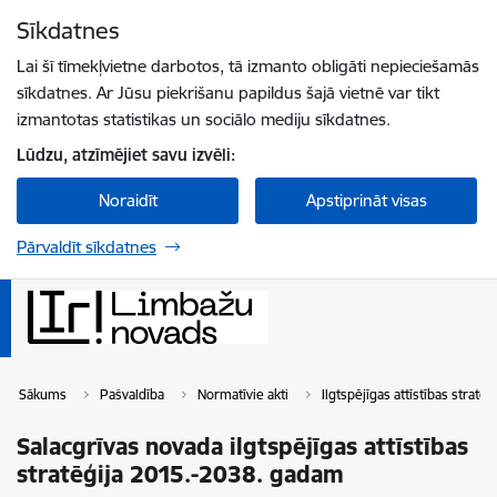
Pāriet uz lapas saturu
Sīkdatnes
Spied
lai meklētu
Enter
Lai šī tīmekļvietne darbotos, tā izmanto obligāti nepieciešamās
sīkdatnes. Ar Jūsu piekrišanu papildus šajā vietnē var tikt
izmantotas statistikas un sociālo mediju sīkdatnes.
Lūdzu, atzīmējiet savu izvēli:
Noraidīt
Apstiprināt visas
Pārvaldīt sīkdatnes
Sākums
Pašvaldība
Normatīvie akti
Ilgtspējīgas attīstības stratēģ
Salacgrīvas novada ilgtspējīgas attīstības
stratēģija 2015.-2038. gadam