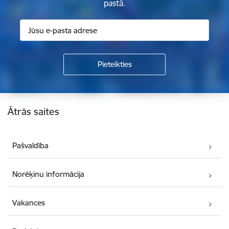
pastā.
Kājene
Ātrās saites
Pašvaldība
Norēķinu informācija
Vakances