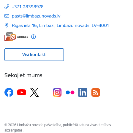
+371 28398978
E-pasts:
pasts@limbazunovads.lv
Rīgas iela 16, Limbaži, Limbažu novads, LV–4001
Visi kontakti
Sekojiet mums
© 2026 Limbažu novada pašvaldība, publicētā satura visas tiesības
aizsargātas.