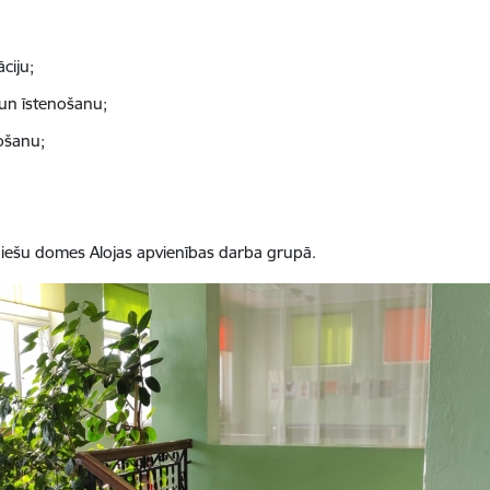
ciju;
 un īstenošanu;
ošanu;
niešu domes Alojas apvienības darba grupā.