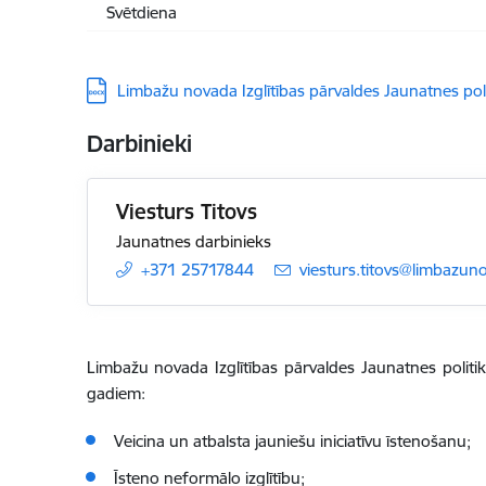
Svētdiena
Lejupielādēt:
Limbažu novada Izglītības pārvaldes Jaunatnes po
Darbinieki
Viesturs Titovs
Jaunatnes darbinieks
+371 25717844
E-pasts:
viesturs.titovs@limbazuno
Limbažu novada Izglītības pārvaldes Jaunatnes politik
gadiem:
Veicina un atbalsta jauniešu iniciatīvu īstenošanu;
Īsteno neformālo izglītību;