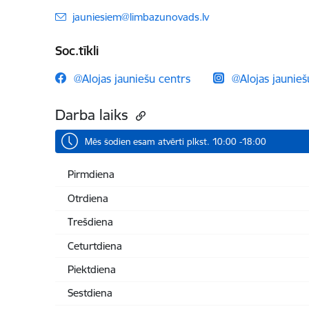
E-pasts:
jauniesiem@limbazunovads.lv
Soc.tīkli
@Alojas jauniešu centrs
@Alojas jaunieš
Darba laiks
Mēs šodien esam atvērti plkst. 10:00 -18:00
Pirmdiena
Otrdiena
Trešdiena
Ceturtdiena
Piektdiena
Sestdiena