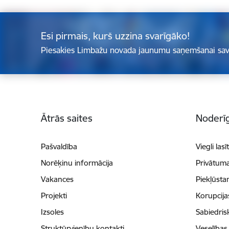
Esi pirmais, kurš uzzina svarīgāko!
Piesakies Limbažu novada jaunumu saņemšanai sav
Kājene
Ātrās saites
Noderīg
Pašvaldība
Viegli lasī
Norēķinu informācija
Privātuma
Vakances
Piekļūsta
Projekti
Korupcij
Izsoles
Sabiedris
Struktūrvienību kontakti
Veselības