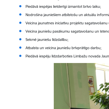
Piedāvā iespējas lietderīgi izmantot brīvo laiku;
Nodrošina jauniešiem atbilstošu un aktuālu informā
Veicina jaunatnes iniciatīvu projektu sagatavošanu
Veicina jauniešu pasākumu sagatavošanu un īsten
Sekmē jauniešu līdzdalību;
Atbalsta un veicina jauniešu brīvprātīgo darbu;
Piedāvā iespēju līdzdarboties Limbažu novada Jau