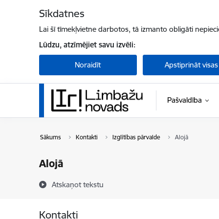
Pāriet uz lapas saturu
Sīkdatnes
Lai šī tīmekļvietne darbotos, tā izmanto obligāti nepiec
Lūdzu, atzīmējiet savu izvēli:
Noraidīt
Apstiprināt visas
Pašvaldība
Sākums
Kontakti
Izglītības pārvalde
Alojā
Alojā
Atskaņot tekstu
Kontakti