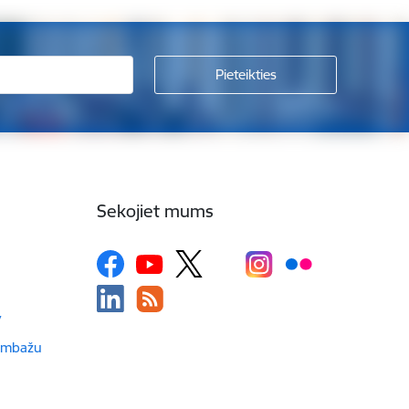
Sekojiet mums
v
Limbažu