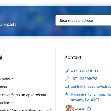
ā e-pastā.
i
Kontakti
t
+371 64023003
+371 28398978
 politika
E-pasts:
pasts@limbazunovads.l
mība
Rīgas iela 16, Limbaži, 
as novēršana un apkarošana
novads, LV–4001
kā kārtība
 veicināšanas pasākumi novadā