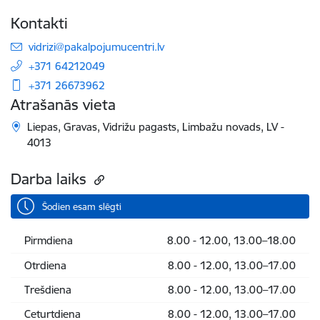
Kontakti
E-pasts:
vidrizi@pakalpojumucentri.lv
+371 64212049
+371 26673962
Atrašanās vieta
Liepas, Gravas, Vidrižu pagasts, Limbažu novads, LV -
4013
Darba laiks
Šodien esam slēgti
Pirmdiena
8.00 - 12.00, 13.00–18.00
Otrdiena
8.00 - 12.00, 13.00–17.00
Trešdiena
8.00 - 12.00, 13.00–17.00
Ceturtdiena
8.00 - 12.00, 13.00–17.00