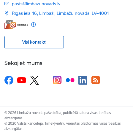
E-pasts:
pasts@limbazunovads.lv
Rīgas iela 16, Limbaži, Limbažu novads, LV–4001
Visi kontakti
Sekojiet mums
© 2026 Limbažu novada pašvaldība, publicētā satura visas tiesības
aizsargātas.
© 2020 Valsts kanceleja, Tīmekļvietņu vienotās platformas visas tiesības
aizsargātas.