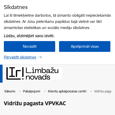
Pāriet uz lapas saturu
Sīkdatnes
Spied
lai meklētu
Enter
Lai šī tīmekļvietne darbotos, tā izmanto obligāti nepieciešamās
sīkdatnes. Ar Jūsu piekrišanu papildus šajā vietnē var tikt
izmantotas statistikas un sociālo mediju sīkdatnes.
Lūdzu, atzīmējiet savu izvēli:
Noraidīt
Apstiprināt visas
Pārvaldīt sīkdatnes
Sākums
Pakalpojumi
Klientu apkalpošanas centri
Vidrižu pagas
Vidrižu pagasta VPVKAC