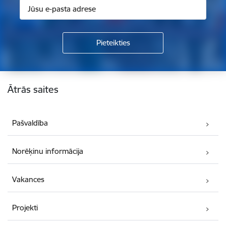
Kājene
Ātrās saites
Pašvaldība
Norēķinu informācija
Vakances
Projekti