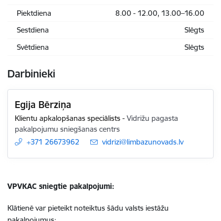
Piektdiena
8.00 - 12.00, 13.00–16.00
Sestdiena
Slēgts
Svētdiena
Slēgts
Darbinieki
Egija Bērziņa
Klientu apkalopšanas speciālists
-
Vidrižu pagasta
pakalpojumu sniegšanas centrs
+371 26673962
E-pasts:
vidrizi@limbazunovads.lv
VPVKAC sniegtie pakalpojumi:
Klātienē var pieteikt noteiktus šādu valsts iestāžu
pakalpojumus: