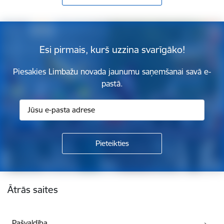
Esi pirmais, kurš uzzina svarīgāko!
Piesakies Limbažu novada jaunumu saņemšanai savā e-
pastā.
Kājene
Ātrās saites
Pašvaldība