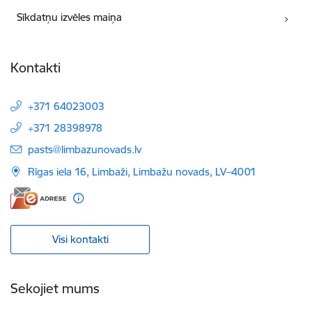
Sīkdatņu izvēles maiņa
Kontakti
+371 64023003
+371 28398978
E-pasts:
pasts@limbazunovads.lv
Rīgas iela 16, Limbaži, Limbažu novads, LV–4001
Visi kontakti
Sekojiet mums