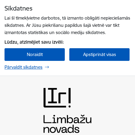
Pāriet uz lapas saturu
Sīkdatnes
Spied
lai meklētu
Enter
Lai šī tīmekļvietne darbotos, tā izmanto obligāti nepieciešamās
sīkdatnes. Ar Jūsu piekrišanu papildus šajā vietnē var tikt
izmantotas statistikas un sociālo mediju sīkdatnes.
Lūdzu, atzīmējiet savu izvēli:
Noraidīt
Apstiprināt visas
Pārvaldīt sīkdatnes
Limbažu novada pašvaldība