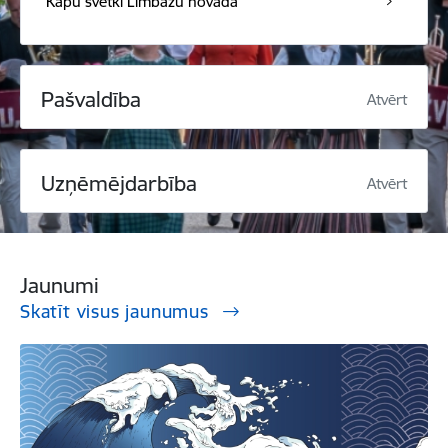
Kapu svētki Limbažu novadā
Pašvaldība
Atvērt
Uzņēmējdarbība
Atvērt
Jaunumi
Skatīt visus jaunumus