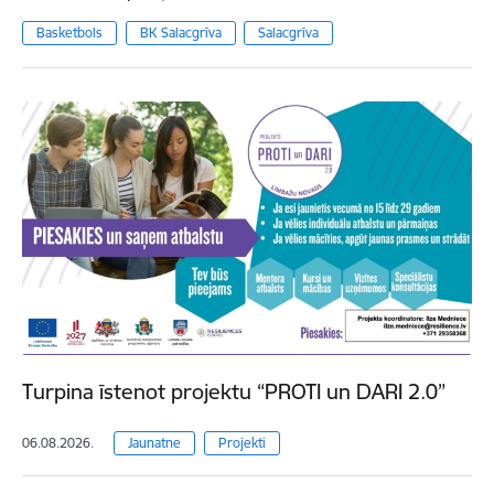
Basketbols
BK Salacgrīva
Salacgrīva
Turpina īstenot projektu “PROTI un DARI 2.0”
06.08.2026.
Jaunatne
Projekti