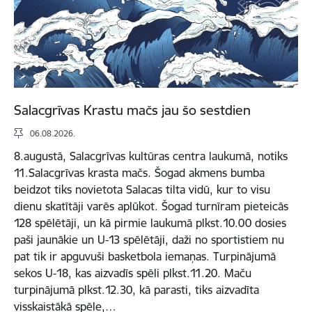
Salacgrīvas Krastu mačs jau šo sestdien
06.08.2026.
8.augustā, Salacgrīvas kultūras centra laukumā, notiks
11.Salacgrīvas krasta mačs. Šogad akmens bumba
beidzot tiks novietota Salacas tilta vidū, kur to visu
dienu skatītāji varēs aplūkot. Šogad turnīram pieteicās
128 spēlētāji, un kā pirmie laukumā plkst.10.00 dosies
paši jaunākie un U-13 spēlētāji, daži no sportistiem nu
pat tik ir apguvuši basketbola iemaņas. Turpinājumā
sekos U-18, kas aizvadīs spēli plkst.11.20. Maču
turpinājumā plkst.12.30, kā parasti, tiks aizvadīta
visskaistākā spēle,…