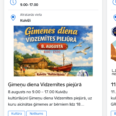
9.00–17.00
Atrašanās vieta
Kuiviži
Ģimeņu diena Vidzemītes piejūrā
11
8.augusts no 9.00 – 17.00 Kuivižu
11
kultūršķūnī Ģimeņu diena Vidzemītes piejūrā, uz
ku
kuru aicinātas ģimenes ar bērniem līdz 18…
GR
Kultūra
Notikums
B