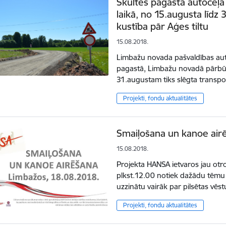
Skultes pagasta autoceļa 
laikā, no 15.augusta līdz
kustība pār Aģes tiltu
15.08.2018.
Limbažu novada pašvaldības auto
pagastā, Limbažu novadā pārbūve
31.augustam tiks slēgta transpo
Projekti, fondu aktualitātes
Smaiļošana un kanoe air
15.08.2018.
Projekta HANSA ietvaros jau otr
plkst.12.00 notiek dažādu tēmu 
uzzinātu vairāk par pilsētas vēst
Projekti, fondu aktualitātes