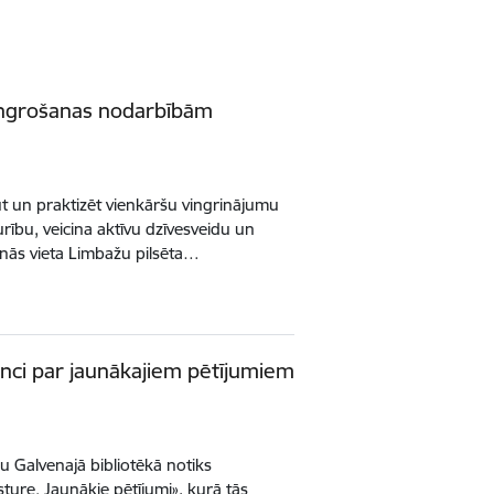
ingrošanas nodarbībām
t un praktizēt vienkāršu vingrinājumu
urību, veicina aktīvu dzīvesveidu un
anās vieta Limbažu pilsēta…
enci par jaunākajiem pētījumiem
u Galvenajā bibliotēkā notiks
ture. Jaunākie pētījumi», kurā tās