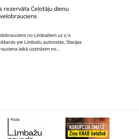
 rezervāta Ceļotāju dienu
 velobrauciens
velobrauciens no Limbažiem uz z/s
cēšanās pie Limbažu autoostas, Stacijas
obrauciena laikā uzzināsim no…