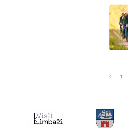
Lapoš
1