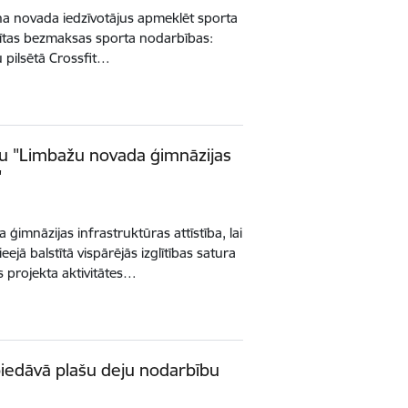
na novada iedzīvotājus apmeklēt sporta
adītas bezmaksas sporta nodarbības:
pilsētā Crossfit…
tu "Limbažu novada ģimnāzijas
"
ģimnāzijas infrastruktūras attīstība, lai
ā balstītā vispārējās izglītības satura
 projekta aktivitātes…
iedāvā plašu deju nodarbību