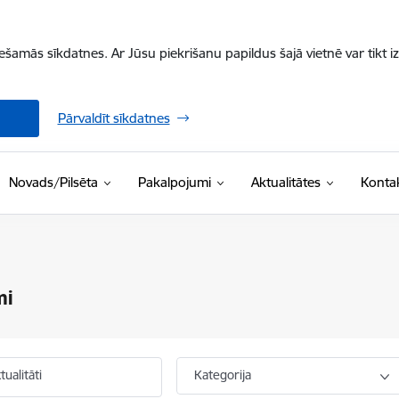
iešamās sīkdatnes. Ar Jūsu piekrišanu papildus šajā vietnē var tikt i
Pārvaldīt sīkdatnes
Novads/Pilsēta
Pakalpojumi
Aktualitātes
Kontak
mi
ualitāti
Kategorija