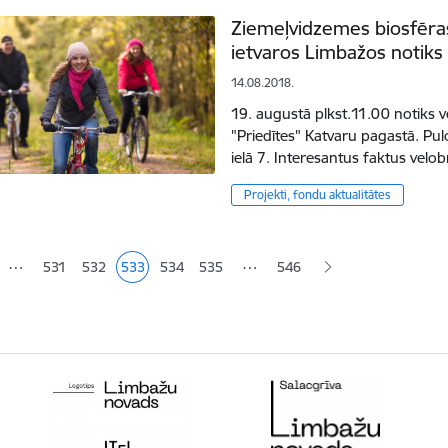
Ziemeļvidzemes biosfēras
ietvaros Limbažos notiks
14.08.2018.
19. augustā plkst.11.00 notiks 
"Priedītes" Katvaru pagastā. Pul
ielā 7. Interesantus faktus vel
Projekti, fondu aktualitātes
ana
…
…
531
532
533
534
535
546
Lapa
Lapa
Pašreizējā lapa
Lapa
Lapa