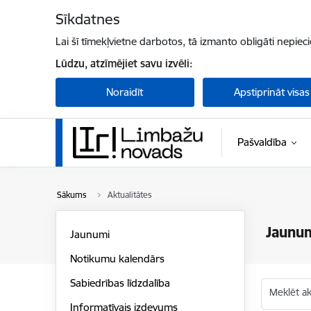
Pāriet uz lapas saturu
Sīkdatnes
Lai šī tīmekļvietne darbotos, tā izmanto obligāti nepiec
Lūdzu, atzīmējiet savu izvēli:
Noraidīt
Apstiprināt visas
Pašvaldība
Sākums
Aktualitātes
Jaunu
Jaunumi
Notikumu kalendārs
Sabiedrības līdzdalība
Meklēt akt
Informatīvais izdevums