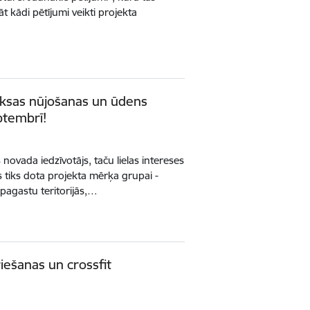
t kādi pētījumi veikti projekta
ksas nūjošanas un ūdens
ptembrī!
novada iedzīvotājs, taču lielas intereses
s tiks dota projekta mērķa grupai -
 pagastu teritorijās,…
iešanas un crossfit