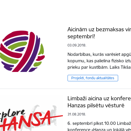
Aicinām uz bezmaksas v
septembrī!
03.09.2018.
Nodarbības, kurās varēsiet apgū
kopumu, kas palielina fizisko izt
prieku par kustībām. Laiks Tikš
Projekti, fondu aktualitātes
Limbaži aicina uz konfer
Hanzas pilsētu vēsturē
31.08.2018.
6. septembrī plkst.10.00 Limbaž
konference «Hanza un lokālā vēs