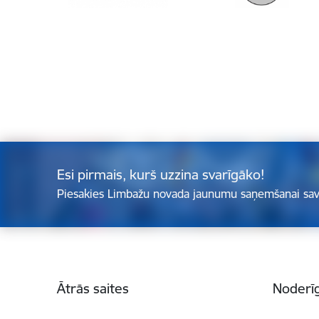
Esi pirmais, kurš uzzina svarīgāko!
Piesakies Limbažu novada jaunumu saņemšanai sav
Kājene
Ātrās saites
Noderīg