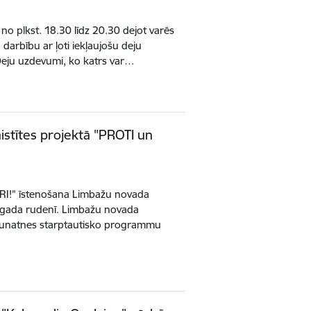
no plkst. 18.30 līdz 20.30 dejot varēs
u darbību ar ļoti iekļaujošu deju
Deju uzdevumi, ko katrs var…
aistītes projektā "PROTI un
RI!” īstenošana Limbažu novada
16.gada rudenī. Limbažu novada
Jaunatnes starptautisko programmu