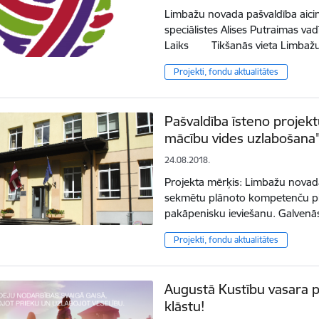
Limbažu novada pašvaldība aici
speciālistes Alises Putraimas v
Laiks Tikšanās vieta Limbažu 
Projekti, fondu aktualitātes
Pašvaldība īsteno projek
mācību vides uzlabošana
24.08.2018.
Projekta mērķis: Limbažu novada 
sekmētu plānoto kompetenču pieej
pakāpenisku ieviešanu. Galvenās
Projekti, fondu aktualitātes
Augustā Kustību vasara p
klāstu!