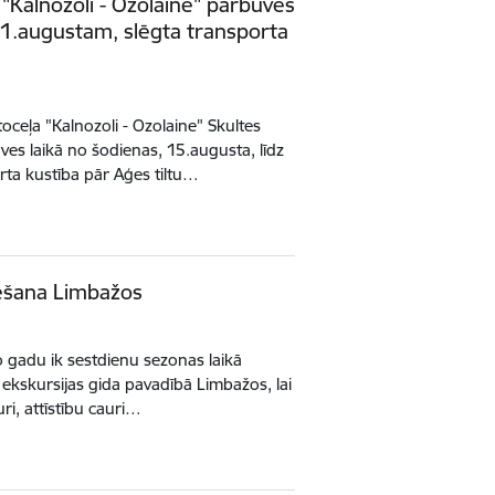
"Kalnozoli - Ozolaine" pārbūves
 31.augustam, slēgta transporta
ceļa "Kalnozoli - Ozolaine" Skultes
s laikā no šodienas, 15.augusta, līdz
rta kustība pār Aģes tiltu…
ēšana Limbažos
o gadu ik sestdienu sezonas laikā
ekskursijas gida pavadībā Limbažos, lai
uri, attīstību cauri…