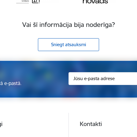
Vai šī informācija bija noderīga?
Sniegt atsauksmi
ā e-pastā.
i
Kontakti