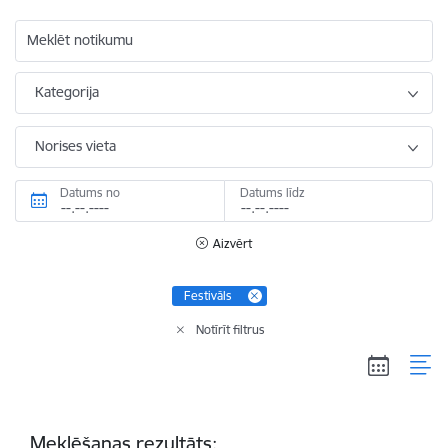
Meklēt notikumu
Kategorija
Norises vieta
Datums no
Datums līdz
Aizvērt
Festivāls
Notīrīt filtrus
Meklēšanas rezultāts: