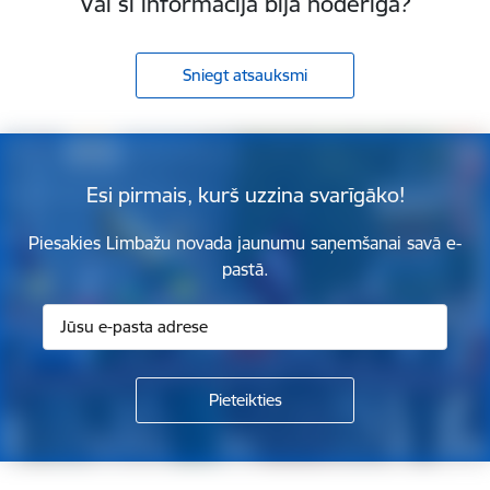
Vai šī informācija bija noderīga?
Sniegt atsauksmi
Esi pirmais, kurš uzzina svarīgāko!
Piesakies Limbažu novada jaunumu saņemšanai savā e-
pastā.
Kājene