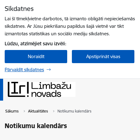
Pāriet uz lapas saturu
Sīkdatnes
Spied
lai meklētu
Enter
Lai šī tīmekļvietne darbotos, tā izmanto obligāti nepieciešamās
sīkdatnes. Ar Jūsu piekrišanu papildus šajā vietnē var tikt
izmantotas statistikas un sociālo mediju sīkdatnes.
Lūdzu, atzīmējiet savu izvēli:
Noraidīt
Apstiprināt visas
Pārvaldīt sīkdatnes
Sākums
Aktualitātes
Notikumu kalendārs
Notikumu kalendārs