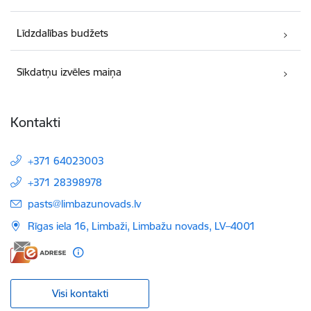
Līdzdalības budžets
Sīkdatņu izvēles maiņa
Kontakti
+371 64023003
+371 28398978
E-pasts:
pasts@limbazunovads.lv
Rīgas iela 16, Limbaži, Limbažu novads, LV–4001
Visi kontakti