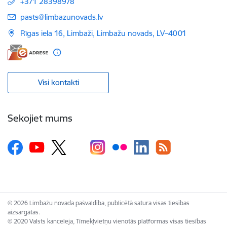
+371 28398978
E-pasts:
pasts@limbazunovads.lv
Rīgas iela 16, Limbaži, Limbažu novads, LV–4001
Visi kontakti
Sekojiet mums
© 2026 Limbažu novada pašvaldība, publicētā satura visas tiesības
aizsargātas.
© 2020 Valsts kanceleja, Tīmekļvietņu vienotās platformas visas tiesības