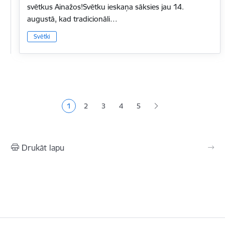
svētkus Ainažos!Svētku ieskaņa sāksies jau 14.
augustā, kad tradicionāli…
Svētki
Lapošana
1
2
3
4
5
Pašreizējā lapa
Lapa
Lapa
Lapa
Lapa
Drukāt lapu