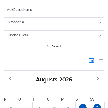
Meklēt notikumu
Kategorija
Norises vieta
Aizvērt
Augusts 2026
P
O
T
C
P
S
Sv
1
2
25
26
27
28
29