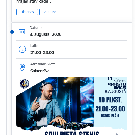
mājas stāv kāds…
Tikšanās
Vēsture
Datums
8. augusts, 2026
Laiks
21.00–23.00
Atrašanās vieta
Salacgrīva