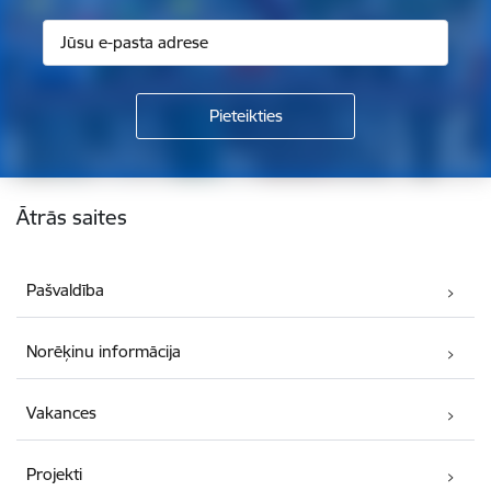
Kājene
Ātrās saites
Pašvaldība
Norēķinu informācija
Vakances
Projekti