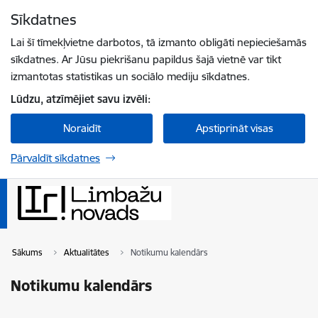
Pāriet uz lapas saturu
Sīkdatnes
Spied
lai meklētu
Enter
Lai šī tīmekļvietne darbotos, tā izmanto obligāti nepieciešamās
sīkdatnes. Ar Jūsu piekrišanu papildus šajā vietnē var tikt
izmantotas statistikas un sociālo mediju sīkdatnes.
Lūdzu, atzīmējiet savu izvēli:
Noraidīt
Apstiprināt visas
Pārvaldīt sīkdatnes
Sākums
Aktualitātes
Notikumu kalendārs
Notikumu kalendārs