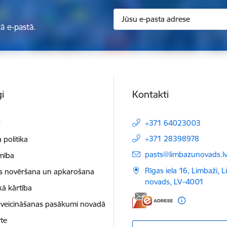
ā e-pastā.
i
Kontakti
t
+371 64023003
+371 28398978
 politika
E-pasts:
pasts@limbazunovads.l
mība
Rīgas iela 16, Limbaži, 
as novēršana un apkarošana
novads, LV–4001
kā kārtība
 veicināšanas pasākumi novadā
te