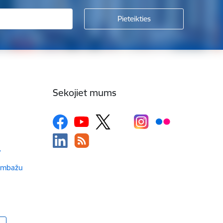
Sekojiet mums
v
Limbažu