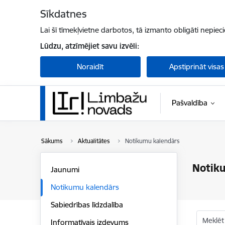
Pāriet uz lapas saturu
Sīkdatnes
Lai šī tīmekļvietne darbotos, tā izmanto obligāti nepiec
Lūdzu, atzīmējiet savu izvēli:
Noraidīt
Apstiprināt visas
Pašvaldība
Sākums
Aktualitātes
Notikumu kalendārs
Notik
Jaunumi
Notikumu kalendārs
Sabiedrības līdzdalība
Meklēt
Informatīvais izdevums