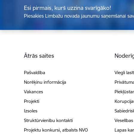
Esi pirmais, kurš uzzina svarīgāko!
Piesakies Limbažu novada jaunumu saņemšanai sav
Kājene
Ātrās saites
Noderīg
Pašvaldība
Viegli lasī
Norēķinu informācija
Privātuma
Vakances
Piekļūsta
Projekti
Korupcij
Izsoles
Sabiedris
Struktūrvienību kontakti
Veselības
Projektu konkursi, atbalsts NVO
Lapas kar