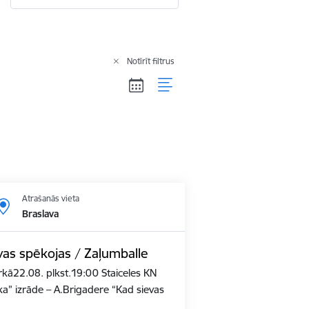
Notīrīt filtrus
Atrašanās vieta
Braslava
vas spēkojas / Zaļumballe
kā22.08. plkst.19:00 Staiceles KN
ka” izrāde – A.Brigadere “Kad sievas