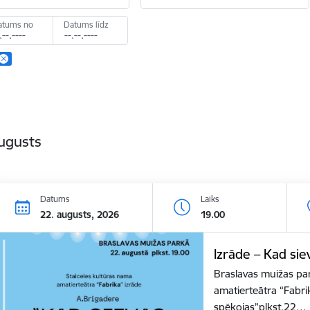
atums no
Datums līdz
ugusts
Datums
Laiks
22. augusts, 2026
19.00
Izrāde – Kad sie
Braslavas muižas par
amatierteātra “Fabri
spēkojas”plkst.22…