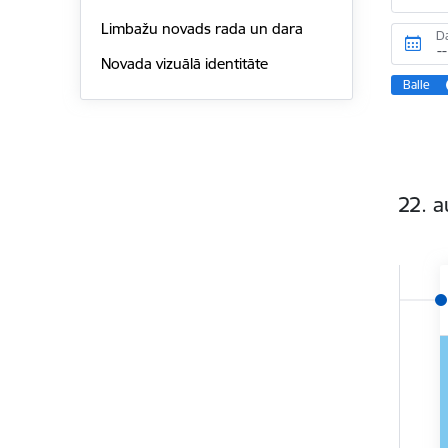
Limbažu novads rada un dara
D
Novada vizuālā identitāte
Balle
22. a