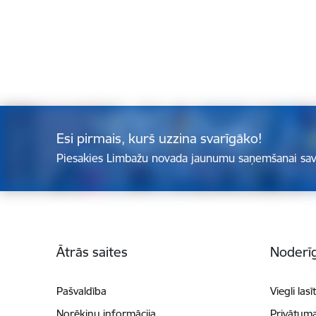
Esi pirmais, kurš uzzina svarīgāko!
Piesakies Limbažu novada jaunumu saņemšanai sav
Kājene
Ātrās saites
Noderīg
Pašvaldība
Viegli lasī
Norēķinu informācija
Privātuma