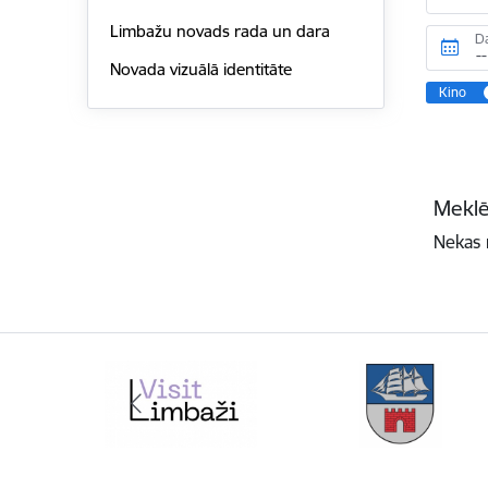
Limbažu novads rada un dara
D
Novada vizuālā identitāte
Kino
Meklē
Nekas 