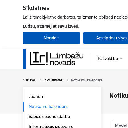
Pāriet uz lapas saturu
Sīkdatnes
Lai šī tīmekļvietne darbotos, tā izmanto obligāti nepiec
Lūdzu, atzīmējiet savu izvēli:
Noraidīt
Apstiprināt visas
Pašvaldība
Sākums
Aktualitātes
Notikumu kalendārs
Notik
Jaunumi
Notikumu kalendārs
Sabiedrības līdzdalība
Meklēt
Informatīvais izdevums