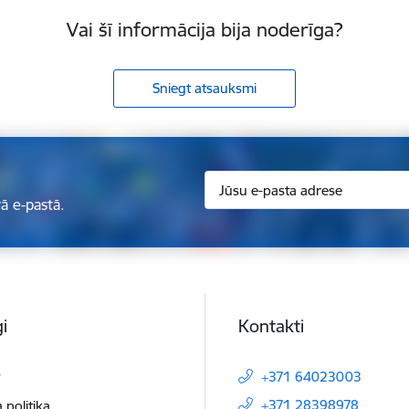
Vai šī informācija bija noderīga?
Sniegt atsauksmi
ā e-pastā.
i
Kontakti
t
+371 64023003
+371 28398978
 politika