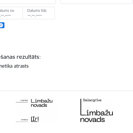
atums no
Datums līdz
šanas rezultāts:
netika atrasts