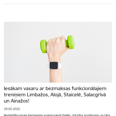
Iesākam vasaru ar bezmaksas funkcionālajiem
treniņiem Limbažos, Alojā, Staicelē, Salacgrīvā
un Ainažos!
29.05.2025.
Nodarbība visam ķermenim svaigā gaisā! Spēks, izturība, kustīgums un laba