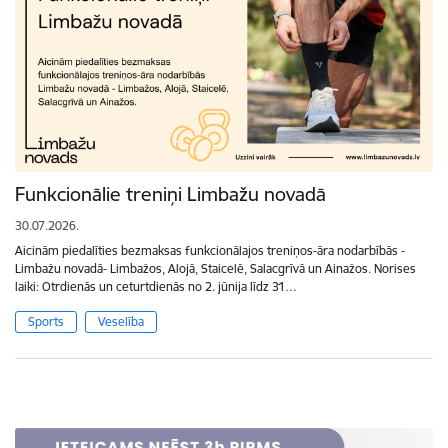
Funkcionālie treniņi Limbažu novadā
30.07.2026.
Aicinām piedalīties bezmaksas funkcionālajos treniņos-āra nodarbībās -
Limbažu novadā- Limbažos, Alojā, Staicelē, Salacgrīvā un Ainažos. Norises
laiki: Otrdienās un ceturtdienās no 2. jūnija līdz 31…
Sports
Veselība