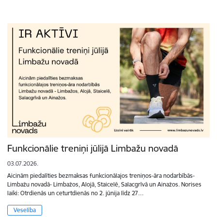
Funkcionālie treniņi jūlijā Limbažu novadā
03.07.2026.
Aicinām piedalīties bezmaksas funkcionālajos treniņos-āra nodarbībās-
Limbažu novadā- Limbažos, Alojā, Staicelē, Salacgrīvā un Ainažos. Norises
laiki: Otrdienās un ceturtdienās no 2. jūnija līdz 27…
Veselība