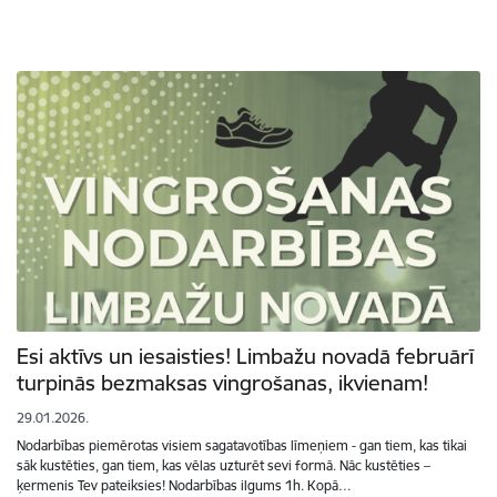
Esi aktīvs un iesaisties! Limbažu novadā februārī
turpinās bezmaksas vingrošanas, ikvienam!
29.01.2026.
Nodarbības piemērotas visiem sagatavotības līmeņiem - gan tiem, kas tikai
sāk kustēties, gan tiem, kas vēlas uzturēt sevi formā. Nāc kustēties –
ķermenis Tev pateiksies! Nodarbības ilgums 1h. Kopā…