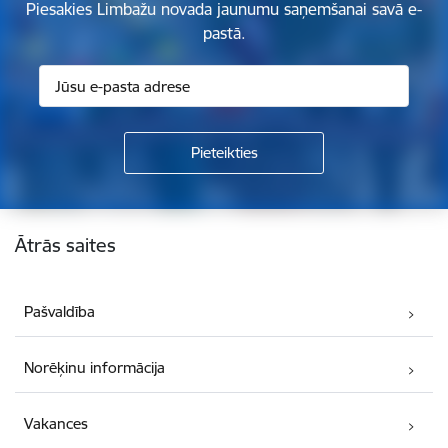
Piesakies Limbažu novada jaunumu saņemšanai savā e-
pastā.
Kājene
Ātrās saites
Pašvaldība
Norēķinu informācija
Vakances