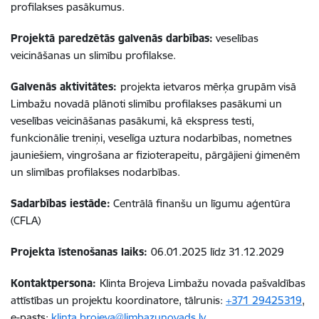
profilakses pasākumus.
Projektā paredzētās galvenās darbības:
veselības
veicināšanas un slimību profilakse.
Galvenās aktivitātes:
projekta ietvaros mērķa grupām visā
Limbažu novadā plānoti slimību profilakses pasākumi un
veselības veicināšanas pasākumi, kā
ekspress testi,
funkcionālie treniņi, veselīga uztura nodarbības, nometnes
jauniešiem, vingrošana ar fizioterapeitu, pārgājieni ģimenēm
un slimības profilakses nodarbības.
Sadarbības iestāde:
Centrālā finanšu un līgumu aģentūra
(CFLA)
Projekta īstenošanas laiks:
06.01.2025 līdz 31.12.2029
Kontaktpersona:
Klinta Brojeva Limbažu novada pašvaldības
attīstības un projektu koordinatore, tālrunis:
+371 29425319
,
e-pasts:
klinta.brojeva@limbazunovads.lv