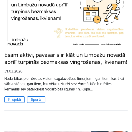
Esam aktīvi, pavasaris ir klāt un Limbažu novadā
aprīlī turpinās bezmaksas vingrošanas, ikvienam!
31.03.2026.
Nodarbības piemērotas visiem sagatavotības līmeņiem - gan tiem, kas tikai
sāk kustēties, gan tiem, kas vēlas uzturēt sevi formā. Nāc kustēties –
ķermenis Tev pateiksies! Nodarbības ilgums 1h. Kopā…
Projekti
Sports