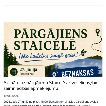
Aicinām uz pārgājienu Staicelē ar veselīgas/bio
saimniecības apmeklējumu
19.06.2026.
2026.gada 27.jūnijā no plkst. 18.00 Staicelē norisināsies pārgājiens svaigā
gaisā, kurā aicināti piedalīties Limbažu novada iedzīvotāji un ikviens