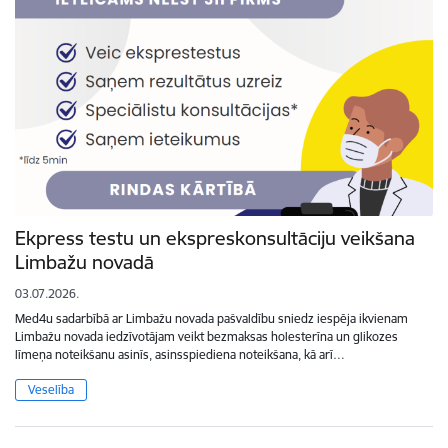
Ekpress testu un ekspreskonsultāciju veikšana
Limbažu novadā
03.07.2026.
Med4u sadarbībā ar Limbažu novada pašvaldību sniedz iespēja ikvienam
Limbažu novada iedzīvotājam veikt bezmaksas holesterīna un glikozes
līmeņa noteikšanu asinīs, asinsspiediena noteikšana, kā arī…
Veselība