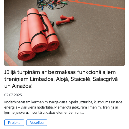
Jūlijā turpinām ar bezmaksas funkcionālajiem
treniņiem Limbažos, Alojā, Staicelē, Salacgrīvā
un Ainažos!
02.07.2025.
Nodarbība visam ķermenim svaigā gaisā! Spēks, izturība, kustīgums un laba
enerģija – viss vienā nodarbībā. Piemērots jebkuram līmenim. Treniņš ar
ķermeņa svaru, inventāru, dabas elementiem un…
Projekti
Veselība