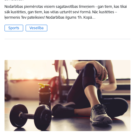
Nodarbības piemērotas visiem sagatavotības līmeņiem - gan tiem, kas tikai
sāk kustēties, gan tiem, kas vēlas uzturēt sevi formā. Nāc kustēties –
ķermenis Tev pateiksies! Nodarbības ilgums 1h. Kopā…
Sports
Veselība