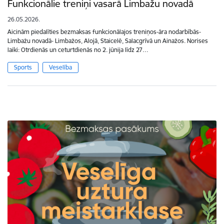
Funkcionālie treniņi vasarā Limbažu novadā
26.05.2026.
Aicinām piedalīties bezmaksas funkcionālajos treniņos-āra nodarbībās-
Limbažu novadā- Limbažos, Alojā, Staicelē, Salacgrīvā un Ainažos. Norises
laiki: Otrdienās un ceturtdienās no 2. jūnija līdz 27…
Sports
Veselība