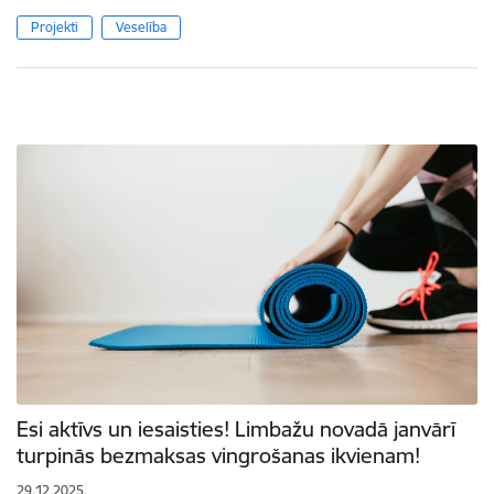
Projekti
Veselība
Esi aktīvs un iesaisties! Limbažu novadā janvārī
turpinās bezmaksas vingrošanas ikvienam!
29.12.2025.