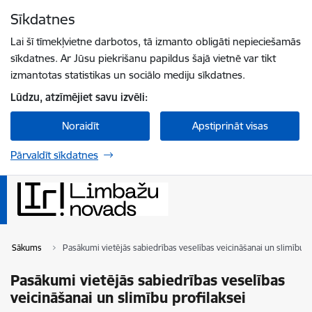
Pāriet uz lapas saturu
Sīkdatnes
Spied
lai meklētu
Enter
Lai šī tīmekļvietne darbotos, tā izmanto obligāti nepieciešamās
sīkdatnes. Ar Jūsu piekrišanu papildus šajā vietnē var tikt
izmantotas statistikas un sociālo mediju sīkdatnes.
Lūdzu, atzīmējiet savu izvēli:
Noraidīt
Apstiprināt visas
Pārvaldīt sīkdatnes
Sākums
Pasākumi vietējās sabiedrības veselības veicināšanai un slimību p
Pasākumi vietējās sabiedrības veselības
veicināšanai un slimību profilaksei