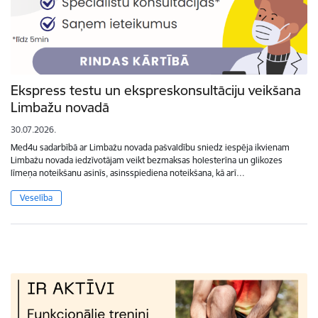
Ekspress testu un ekspreskonsultāciju veikšana
Limbažu novadā
30.07.2026.
Med4u sadarbībā ar Limbažu novada pašvaldību sniedz iespēja ikvienam
Limbažu novada iedzīvotājam veikt bezmaksas holesterīna un glikozes
līmeņa noteikšanu asinīs, asinsspiediena noteikšana, kā arī…
Veselība