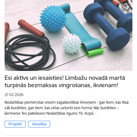
​​​​​​​Esi aktīvs un iesaisties! Limbažu novadā martā
turpinās bezmaksas vingrošanas, ikvienam!
27.02.2026.
Nodarbības piemērotas visiem sagatavotības līmeņiem - gan tiem, kas tikai
sāk kustēties, gan tiem, kas vēlas uzturēt sevi formā. Nāc kustēties –
ķermenis Tev pateiksies! Nodarbības ilgums 1h. Kopā…
Projekti
Veselība