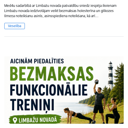
Med4u sadarbībā ar Limbažu novada pašvaldību sniedz iespēja ikvienam
Limbažu novada iedzīvotājam veikt bezmaksas holesterīna un glikozes
līmeņa noteikšanu asinīs, asinsspiediena noteikšana, kā arī…
Veselība