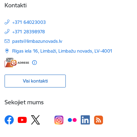
Kontakti
+371 64023003
+371 28398978
E-pasts:
pasts@limbazunovads.lv
Rīgas iela 16, Limbaži, Limbažu novads, LV–4001
Visi kontakti
Sekojiet mums