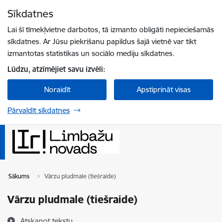
Pāriet uz lapas saturu
Sīkdatnes
Spied
lai meklētu
Enter
Lai šī tīmekļvietne darbotos, tā izmanto obligāti nepieciešamās
sīkdatnes. Ar Jūsu piekrišanu papildus šajā vietnē var tikt
izmantotas statistikas un sociālo mediju sīkdatnes.
Lūdzu, atzīmējiet savu izvēli:
Noraidīt
Apstiprināt visas
Pārvaldīt sīkdatnes
Sākums
Vārzu pludmale (tiešraide)
Vārzu pludmale (tiešraide)
Atskaņot tekstu