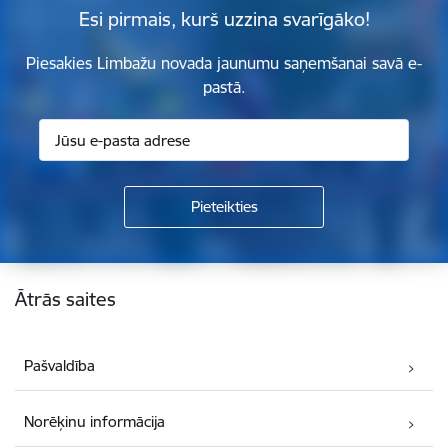
Esi pirmais, kurš uzzina svarīgāko!
Piesakies Limbažu novada jaunumu saņemšanai savā e-
pastā.
Kājene
Ātrās saites
Pašvaldība
Norēķinu informācija