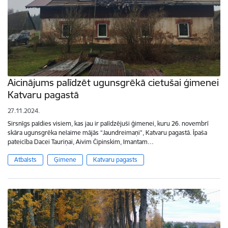
Aicinājums palīdzēt ugunsgrēkā cietušai ģimenei
Katvaru pagastā
27.11.2024.
Sirsnīgs paldies visiem, kas jau ir palīdzējuši ģimenei, kuru 26. novembrī
skāra ugunsgrēka nelaime mājās “Jaundreimaņi”, Katvaru pagastā. Īpaša
pateicība Dacei Tauriņai, Aivim Čipinskim, Imantam…
Atbalsts
Ģimene
Katvaru pagasts