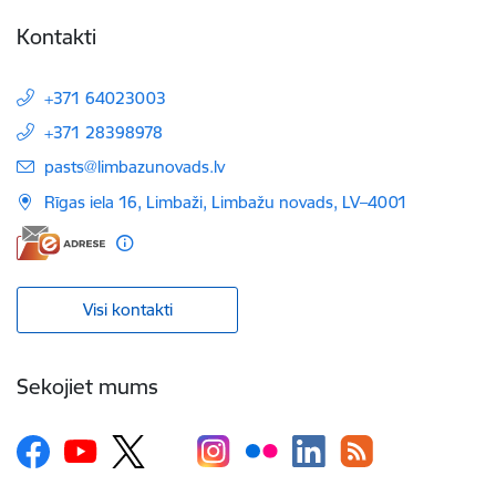
Kontakti
+371 64023003
+371 28398978
E-pasts:
pasts@limbazunovads.lv
Rīgas iela 16, Limbaži, Limbažu novads, LV–4001
Visi kontakti
Sekojiet mums