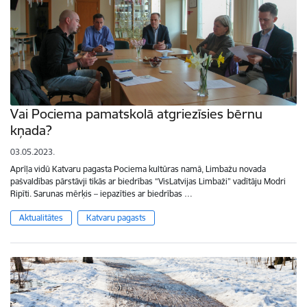
Vai Pociema pamatskolā atgriezīsies bērnu
kņada?
03.05.2023.
Aprīļa vidū Katvaru pagasta Pociema kultūras namā, Limbažu novada
pašvaldības pārstāvji tikās ar biedrības “VisLatvijas Limbaži” vadītāju Modri
Ripīti. Sarunas mērķis – iepazīties ar biedrības …
Aktualitātes
Katvaru pagasts