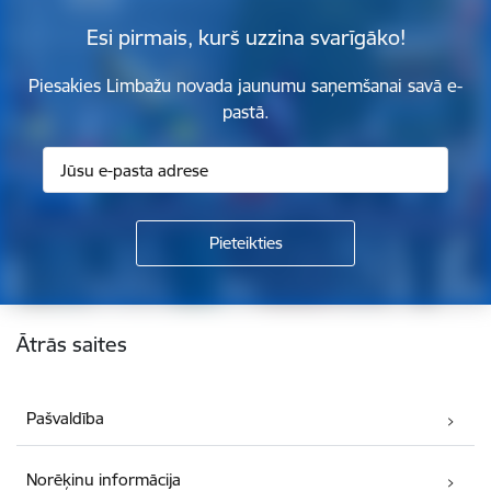
Esi pirmais, kurš uzzina svarīgāko!
Piesakies Limbažu novada jaunumu saņemšanai savā e-
pastā.
Kājene
Ātrās saites
Pašvaldība
Norēķinu informācija