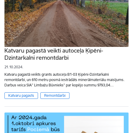
Katvaru pagastā veikti autoceļa Ķipēni-
Dzintarkalni remontdarbi
21.10.2024.
Katvaru pagastā veikts grants autoceļa B1-03 Ķipēni-Dzintarkalni
remontdarbi, un 610 metru posmā iestrādāts minerālmateriālu maisījums.
Darbus veica SIA" Limbažu Būvnieks" par kopējo summu 9793,04…
Katvaru pagasts
Remontdarbi