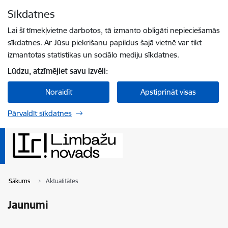
Pāriet uz lapas saturu
Sīkdatnes
Spied
lai meklētu
Enter
Lai šī tīmekļvietne darbotos, tā izmanto obligāti nepieciešamās
sīkdatnes. Ar Jūsu piekrišanu papildus šajā vietnē var tikt
izmantotas statistikas un sociālo mediju sīkdatnes.
Lūdzu, atzīmējiet savu izvēli:
Noraidīt
Apstiprināt visas
Pārvaldīt sīkdatnes
Sākums
Aktualitātes
Jaunumi