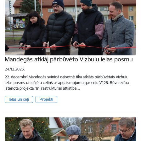
Mandegās atklāj pārbūvēto Vizbuļu ielas posmu
24.12.2025.
22. decembrī Mandegās svinīgā gaisotnē tika atklāts pārbūvētais Vizbuļu
ielas posms un gājēju celiņš ar apgaismojumu gar ceļu V128. Būvniecība
īstenota projekta “Infrastruktūras attīstība…
Ielas un ceļi
Projekti