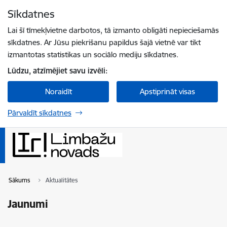
Pāriet uz lapas saturu
Sīkdatnes
Spied
lai meklētu
Enter
Lai šī tīmekļvietne darbotos, tā izmanto obligāti nepieciešamās
sīkdatnes. Ar Jūsu piekrišanu papildus šajā vietnē var tikt
izmantotas statistikas un sociālo mediju sīkdatnes.
Lūdzu, atzīmējiet savu izvēli:
Noraidīt
Apstiprināt visas
Pārvaldīt sīkdatnes
Sākums
Aktualitātes
Jaunumi