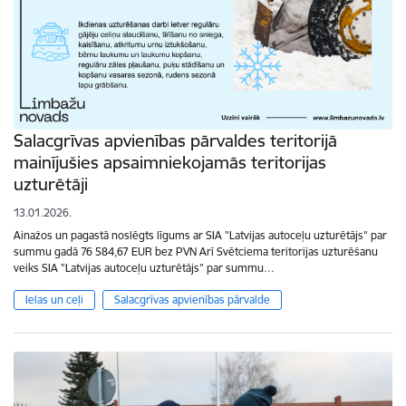
Salacgrīvas apvienības pārvaldes teritorijā
mainījušies apsaimniekojamās teritorijas
uzturētāji
13.01.2026.
Ainažos un pagastā noslēgts līgums ar SIA "Latvijas autoceļu uzturētājs" par
summu gadā 76 584,67 EUR bez PVN Arī Svētciema teritorijas uzturēšanu
veiks SIA "Latvijas autoceļu uzturētājs" par summu…
Ielas un ceļi
Salacgrīvas apvienības pārvalde