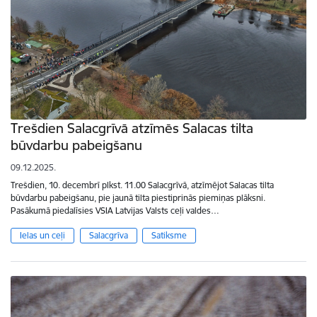
Trešdien Salacgrīvā atzīmēs Salacas tilta
būvdarbu pabeigšanu
09.12.2025.
Trešdien, 10. decembrī plkst. 11.00 Salacgrīvā, atzīmējot Salacas tilta
būvdarbu pabeigšanu, pie jaunā tilta piestiprinās piemiņas plāksni.
Pasākumā piedalīsies VSIA Latvijas Valsts ceļi valdes…
Ielas un ceļi
Salacgrīva
Satiksme