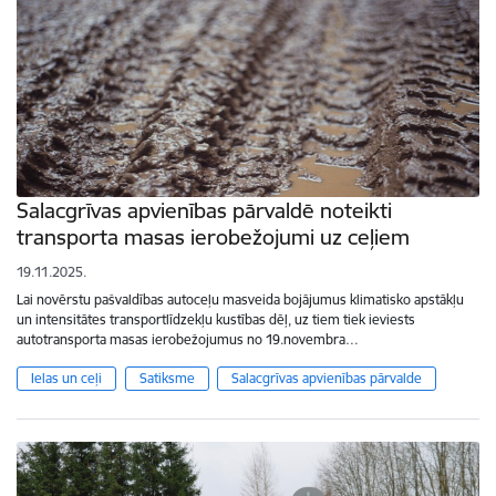
Salacgrīvas apvienības pārvaldē noteikti
transporta masas ierobežojumi uz ceļiem
19.11.2025.
Lai novērstu pašvaldības autoceļu masveida bojājumus klimatisko apstākļu
un intensitātes transportlīdzekļu kustības dēļ, uz tiem tiek ieviests
autotransporta masas ierobežojumus no 19.novembra…
Ielas un ceļi
Satiksme
Salacgrīvas apvienības pārvalde