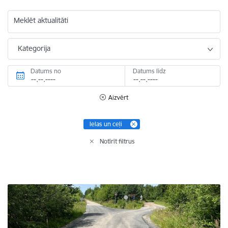
Meklēt aktualitāti
Kategorija
Datums no
Datums līdz
Aizvērt
Ielas un ceļi
Notīrīt filtrus