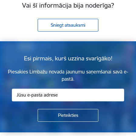
Vai šī informācija bija noderīga?
Sniegt atsauksmi
Esi pirmais, kurš uzzina svarīgāko!
Piesakies Limbažu novada jaunumu saņemšanai savā e-
pastā.
Kājene