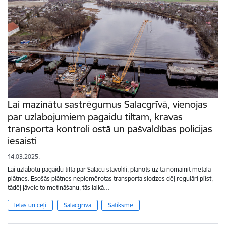
Lai mazinātu sastrēgumus Salacgrīvā, vienojas
par uzlabojumiem pagaidu tiltam, kravas
transporta kontroli ostā un pašvaldības policijas
iesaisti
14.03.2025.
Lai uzlabotu pagaidu tilta pār Salacu stāvokli, plānots uz tā nomainīt metāla
plātnes. Esošās plātnes nepiemērotas transporta slodzes dēļ regulāri plīst,
tādēļ jāveic to metināšanu, tās laikā…
Ielas un ceļi
Salacgrīva
Satiksme