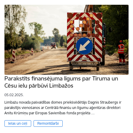
Parakstīts finansējuma līgums par Tīruma un
Cēsu ielu pārbūvi Limbažos
05.02.2025.
Limbažu novada pašvaldības domes priekšsēdētājs Dagnis Straubergs ir
parakstījis vienošanos ar Centrālā finanšu un līgumu aģentūras direktori
Anitu Krūmiņu par Eiropas Savienības fonda projekta …
Ielas un ceļi
Remontdarbi
Lapošana