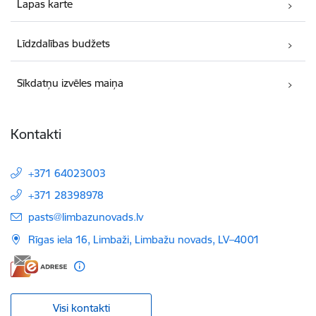
Lapas karte
Līdzdalības budžets
Sīkdatņu izvēles maiņa
Kontakti
+371 64023003
+371 28398978
E-pasts:
pasts@limbazunovads.lv
Rīgas iela 16, Limbaži, Limbažu novads, LV–4001
Visi kontakti