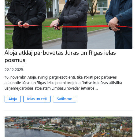
Alojā atklāj pārbūvētās Jūras un Rīgas ielas
posmus
22.12.2025.
16. novembrī Alojā, svinīgi pārgriežot lenti, tika atklāti pēc pārbūves
atjaunotie Jūras un Rīgas ielas posmi projekta “Infrastruktūras attīstība
uzņēmējdarbības atbalstam Limbažu novadā” ietvaros…
Aloja
Ielas un ceļi
Satiksme