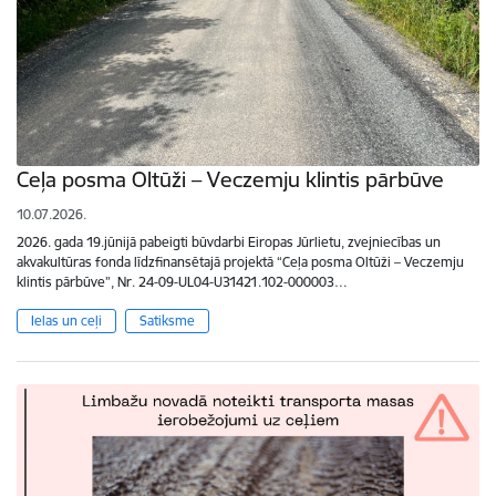
Ceļa posma Oltūži – Veczemju klintis pārbūve
10.07.2026.
2026. gada 19.jūnijā pabeigti būvdarbi Eiropas Jūrlietu, zvejniecības un
akvakultūras fonda līdzfinansētajā projektā “Ceļa posma Oltūži – Veczemju
klintis pārbūve”, Nr. 24-09-UL04-U31421.102-000003…
Ielas un ceļi
Satiksme