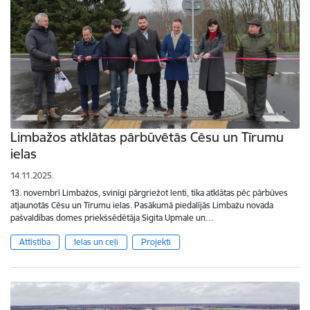
Limbažos atklātas pārbūvētās Cēsu un Tīrumu
ielas
14.11.2025.
13. novembrī Limbažos, svinīgi pārgriežot lenti, tika atklātas pēc pārbūves
atjaunotās Cēsu un Tīrumu ielas. Pasākumā piedalījās Limbažu novada
pašvaldības domes priekšsēdētāja Sigita Upmale un…
Attīstība
Ielas un ceļi
Projekti