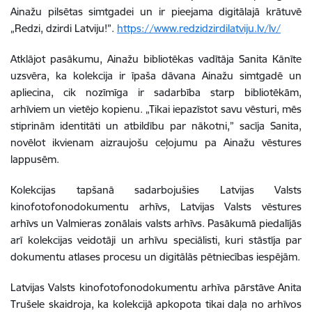
Ainažu pilsētas simtgadei un ir pieejama digitālajā krātuvē
„Redzi, dzirdi Latviju!”.
https://www.redzidzirdilatviju.lv/lv/
Atklājot pasākumu, Ainažu bibliotēkas vadītāja Sanita Kānīte
uzsvēra, ka kolekcija ir īpaša dāvana Ainažu simtgadē un
apliecina, cik nozīmīga ir sadarbība starp bibliotēkām,
arhīviem un vietējo kopienu. „Tikai iepazīstot savu vēsturi, mēs
stiprinām identitāti un atbildību par nākotni,” sacīja Sanita,
novēlot ikvienam aizraujošu ceļojumu pa Ainažu vēstures
lappusēm.
Kolekcijas tapšanā sadarbojušies Latvijas Valsts
kinofotofonodokumentu arhīvs, Latvijas Valsts vēstures
arhīvs un Valmieras zonālais valsts arhīvs. Pasākumā piedalījās
arī kolekcijas veidotāji un arhīvu speciālisti, kuri stāstīja par
dokumentu atlases procesu un digitālās pētniecības iespējām.
Latvijas Valsts kinofotofonodokumentu arhīva pārstāve Anita
Trušele skaidroja, ka kolekcijā apkopota tikai daļa no arhīvos