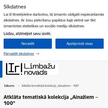
Pāriet uz lapas saturu
Sīkdatnes
Spied
lai meklētu
Enter
Lai šī tīmekļvietne darbotos, tā izmanto obligāti nepieciešamās
sīkdatnes. Ar Jūsu piekrišanu papildus šajā vietnē var tikt
izmantotas statistikas un sociālo mediju sīkdatnes.
Lūdzu, atzīmējiet savu izvēli:
Noraidīt
Apstiprināt visas
Pārvaldīt sīkdatnes
Sākums
Atklāta tematiskā kolekcija „Ainažiem – 100”
Atklāta tematiskā kolekcija „Ainažiem –
100”