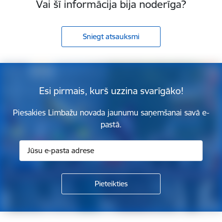
Vai šī informācija bija noderīga?
Sniegt atsauksmi
Esi pirmais, kurš uzzina svarīgāko!
Piesakies Limbažu novada jaunumu saņemšanai savā e-
pastā.
Kājene