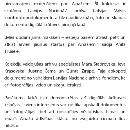
pieejamajiem materiāliem par Ainažiem. Šī kolekcija ir
skatāma Latvijas Nacionālā arhīva Latvijas Valsts
kinofotofonodokumentu arhīva audiovizuālo, foto un skaņas
dokumentu digitālā krātuves pirmajā lapā.
„Mēs dodam jums makšķeri – iespēju pašiem atrast, pētīt un
atklāt arvien jaunus stāstus par Ainažiem,” sacīja Anita
Trušele.
Kolekciju veidojušas arhīvu speciālistes Māra Stabrovska, Ieva
Krasovska, Justīne Čēma un Gunta Zīrāpe. Tajā apkopoti
dokumenti no vairākiem Latvijas Nacionālā arhīva fondiem, kā
arī fotogrāfijas, video un skaņu ieraksti.
Pasākuma laikā tika demonstrētas arī digitālās krātuves
iespējas. Ikviens interesents var ne tikai apskatīt dokumentus
un fotogrāfijas, bet arī noskatīties vēsturiskas filmas un
iepazīt Ainažu attīstības stāstu no zvejnieku ciemata līdz
pilsētai.