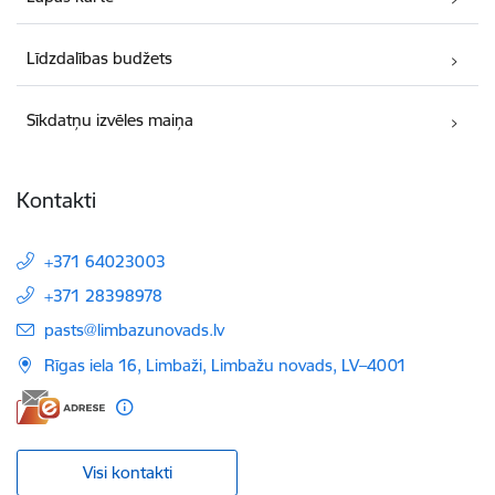
Līdzdalības budžets
Sīkdatņu izvēles maiņa
Kontakti
+371 64023003
+371 28398978
E-pasts:
pasts@limbazunovads.lv
Rīgas iela 16, Limbaži, Limbažu novads, LV–4001
Visi kontakti