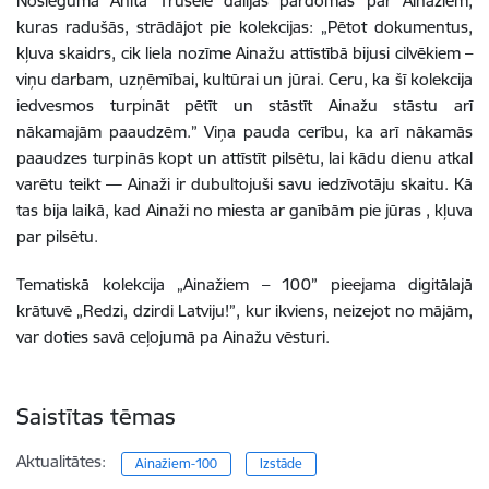
Noslēgumā Anita Trušele dalījās pārdomās par Ainažiem,
kuras radušās, strādājot pie kolekcijas: „Pētot dokumentus,
kļuva skaidrs, cik liela nozīme Ainažu attīstībā bijusi cilvēkiem –
viņu darbam, uzņēmībai, kultūrai un jūrai. Ceru, ka šī kolekcija
iedvesmos turpināt pētīt un stāstīt Ainažu stāstu arī
nākamajām paaudzēm.” Viņa pauda cerību, ka arī nākamās
paaudzes turpinās kopt un attīstīt pilsētu, lai kādu dienu atkal
varētu teikt — Ainaži ir dubultojuši savu iedzīvotāju skaitu. Kā
tas bija laikā, kad Ainaži no miesta ar ganībām pie jūras , kļuva
par pilsētu.
Tematiskā kolekcija „Ainažiem – 100” pieejama digitālajā
krātuvē „Redzi, dzirdi Latviju!”, kur ikviens, neizejot no mājām,
var doties savā ceļojumā pa Ainažu vēsturi.
Saistītas tēmas
Aktualitātes:
Ainažiem-100
Izstāde