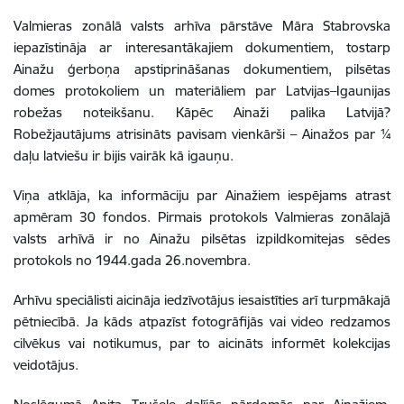
Valmieras zonālā valsts arhīva pārstāve Māra Stabrovska
iepazīstināja ar interesantākajiem dokumentiem, tostarp
Ainažu ģerboņa apstiprināšanas dokumentiem, pilsētas
domes protokoliem un materiāliem par Latvijas–Igaunijas
robežas noteikšanu. Kāpēc Ainaži palika Latvijā?
Robežjautājums atrisināts pavisam vienkārši – Ainažos par ¼
daļu latviešu ir bijis vairāk kā igauņu.
Viņa atklāja, ka informāciju par Ainažiem iespējams atrast
apmēram 30 fondos. Pirmais protokols Valmieras zonālajā
valsts arhīvā ir no Ainažu pilsētas izpildkomitejas sēdes
protokols no 1944.gada 26.novembra.
Arhīvu speciālisti aicināja iedzīvotājus iesaistīties arī turpmākajā
pētniecībā. Ja kāds atpazīst fotogrāfijās vai video redzamos
cilvēkus vai notikumus, par to aicināts informēt kolekcijas
veidotājus.