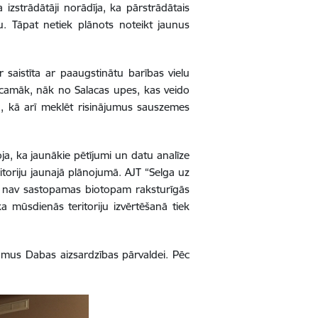
izstrādātāji norādīja, ka pārstrādātais
u. Tāpat netiek plānots noteikt jaunus
r saistīta ar paaugstinātu barības vielu
ticamāk, nāk no Salacas upes, kas veido
u, kā arī meklēt risinājumus sauszemes
ja, ka jaunākie pētījumi un datu analīze
ritoriju jaunajā plānojumā. AJT “Selga uz
ens nav sastopamas biotopam raksturīgās
 mūsdienās teritoriju izvērtēšanā tiek
umus Dabas aizsardzības pārvaldei. Pēc