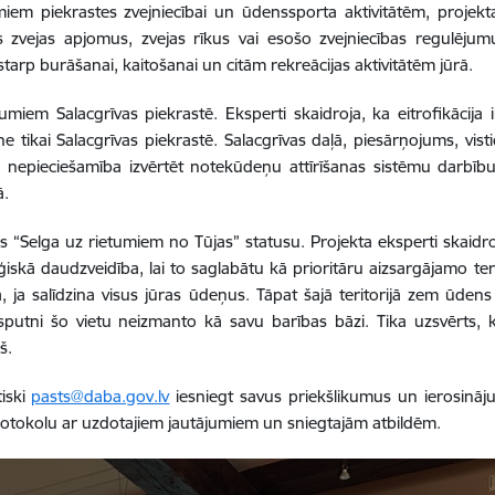
em piekrastes zvejniecībai un ūdenssporta aktivitātēm, projekta 
 zvejas apjomus, zvejas rīkus vai esošo zvejniecības regulējum
arp burāšanai, kaitošanai un citām rekreācijas aktivitātēm jūrā.
umiem Salacgrīvas piekrastē. Eksperti skaidroja, ka eitrofikācija i
e tikai Salacgrīvas piekrastē. Salacgrīvas daļā, piesārņojums, vis
a nepieciešamība izvērtēt notekūdeņu attīrīšanas sistēmu darbīb
ā.
s “Selga uz rietumiem no Tūjas” statusu. Projekta eksperti skaidro
loģiskā daudzveidība, lai to saglabātu kā prioritāru aizsargājamo te
a, ja salīdzina visus jūras ūdeņus. Tāpat šajā teritorijā zem ūd
utni šo vietu neizmanto kā savu barības bāzi. Tika uzsvērts, ka
kš.
tiski
pasts@daba.gov.lv
iesniegt savus priekšlikumus un ierosināj
rotokolu ar uzdotajiem jautājumiem un sniegtajām atbildēm.