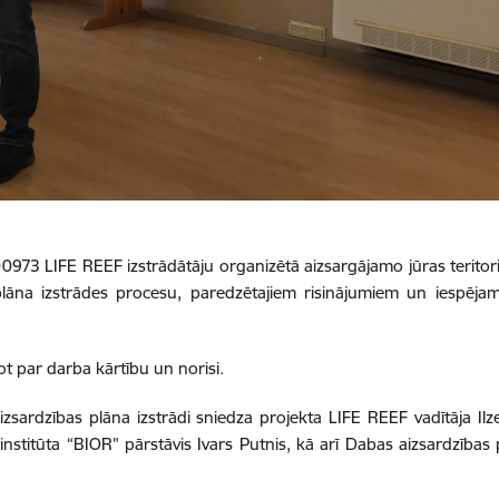
0973 LIFE REEF izstrādātāju organizētā aizsargājamo jūras teritori
r plāna izstrādes procesu, paredzētajiem risinājumiem un iespēja
t par darba kārtību un norisi.
zsardzības plāna izstrādi sniedza projekta LIFE REEF vadītāja Ilze 
institūta “BIOR” pārstāvis Ivars Putnis, kā arī Dabas aizsardzības