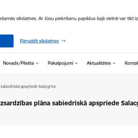
iešamās sīkdatnes. Ar Jūsu piekrišanu papildus šajā vietnē var tikt i
Pārvaldīt sīkdatnes
Novads/Pilsēta
Pakalpojumi
Aktualitātes
Kontak
a sabiedriskā apspriede Salacgrīvā
izsardzības plāna sabiedriskā apspriede Salac