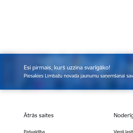
Esi pirmais, kurš uzzina svarīgāko!
Piesakies Limbažu novada jaunumu saņemšanai sav
Kājene
Ātrās saites
Noderīg
Pašvaldība
Viegli lasī