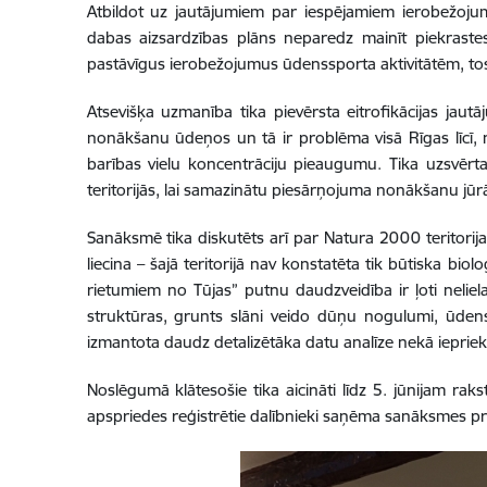
Atbildot uz jautājumiem par iespējamiem ierobežojumi
dabas aizsardzības plāns neparedz mainīt piekrastes
pastāvīgus ierobežojumus ūdenssporta aktivitātēm, tost
Atsevišķa uzmanība tika pievērsta eitrofikācijas jautāj
nonākšanu ūdeņos un tā ir problēma visā Rīgas līcī, n
barības vielu koncentrāciju pieaugumu. Tika uzsvērt
teritorijās, lai samazinātu piesārņojuma nonākšanu jūr
Sanāksmē tika diskutēts arī par Natura 2000 teritorija
liecina – šajā teritorijā nav konstatēta tik būtiska bio
rietumiem no Tūjas” putnu daudzveidība ir ļoti neliel
struktūras, grunts slāni veido dūņu nogulumi, ūdensp
izmantota daudz detalizētāka datu analīze nekā ieprie
Noslēgumā klātesošie tika aicināti līdz 5. jūnijam raks
apspriedes reģistrētie dalībnieki saņēma sanāksmes p