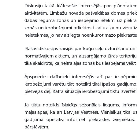
Diskusiju laikā klātesošie interesējās par plānotaj
aktivitātēm. Limbažu novada pašvaldības domes priekšs
dabas lieguma zonās un iespējamo ietekmi uz piekraste
zonās un ierobežojumi attiektos tikai uz jaunu vietu 
neietekmēs, jo nav aizliegts noenkurot mazo piekrastes
Plašas diskusijas raisījās par kuģu ceļu uzturēšanu un
normatīvajiem aktiem, un aizsargājamo jūras teritori
tika skaidrots, ka neitrālajās zonās būs iespējams veik
Apspriedes dalībnieki interesējās arī par iespējam
ierobežojumi varētu tikt noteikti tikai īpašos gadījum
piezvejas dēļ. Katrā situācijā ierobežojumi tiktu izvērtē
Ja tiktu noteikts īslaicīgs sezonālais liegums, info
mājaslapās, kā arī Latvijas Vēstnesī. Vienlaikus tika 
gadījumā operatīvi informēt piekrastes zvejniekus
pārstāvjiem.