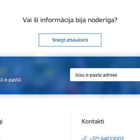
Vai šī informācija bija noderīga?
Sniegt atsauksmi
ā e-pastā.
i
Kontakti
t
+371 64023003