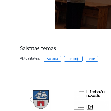
Saistītas tēmas
Aktualitātes:
Attīstība
Teritorija
Vide