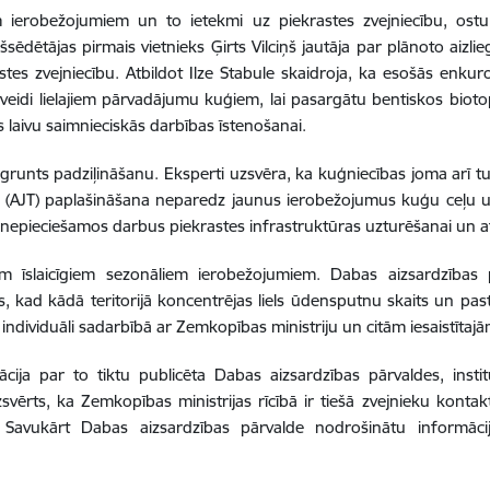
iem ierobežojumiem un to ietekmi uz piekrastes zvejniecību, os
ēdētājas pirmais vietnieks Ģirts Vilciņš jautāja par plānoto aizl
s zvejniecību. Atbildot Ilze Stabule skaidroja, ka esošās enkuroš
izveidi lielajiem pārvadājumu kuģiem, lai pasargātu bentiskos biot
 laivu saimnieciskās darbības īstenošanai.
 grunts padziļināšanu. Eksperti uzsvēra, ka kuģniecības joma arī 
ju (AJT) paplašināšana neparedz jaunus ierobežojumus kuģu ceļu u
t nepieciešamos darbus piekrastes infrastruktūras uzturēšanai un at
iem īslaicīgiem sezonāliem ierobežojumiem. Dabas aizsardzības 
os, kad kādā teritorijā koncentrējas liels ūdensputnu skaits un p
ti individuāli sadarbībā ar Zemkopības ministriju un citām iesaistītajā
rmācija par to tiktu publicēta Dabas aizsardzības pārvaldes, ins
uzsvērts, ka Zemkopības ministrijas rīcībā ir tiešā zvejnieku konta
. Savukārt Dabas aizsardzības pārvalde nodrošinātu informācij