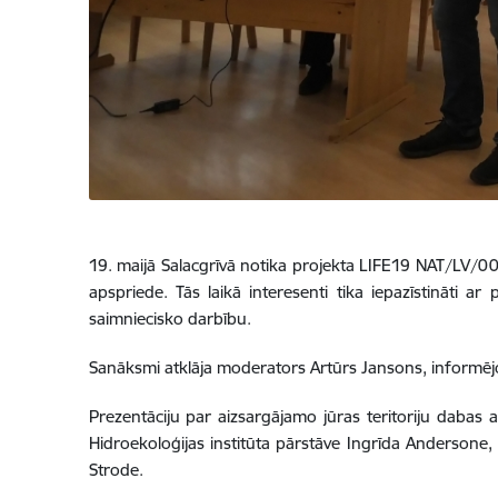
19. maijā Salacgrīvā notika projekta LIFE19 NAT/LV/00
apspriede. Tās laikā interesenti tika iepazīstināti a
saimniecisko darbību.
Sanāksmi atklāja moderators Artūrs Jansons, informējo
Prezentāciju par aizsargājamo jūras teritoriju dabas ai
Hidroekoloģijas institūta pārstāve Ingrīda Andersone, 
Strode.