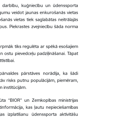
tu darbību, kuģniecību un ūdenssporta
iegumu veidot jaunas enkurošanās vietas
anās vietas tiek saglabātas neitrālajās
opus. Piekrastes zvejniecību šāda norma
turpmāk tiks regulēta ar spēkā esošajiem
n ostu pievedceļu padziļināšanai. Tāpat
tīstībai.
pārvaldes pārstāves norādīja, ka šādi
astāv risks putnu populācijām, piemēram,
m institūcijām.
titūta “BIOR” un Zemkopības ministrijas
ktinformācija, kas ļautu nepieciešamības
as izplatīšanu ūdenssporta aktivitāšu