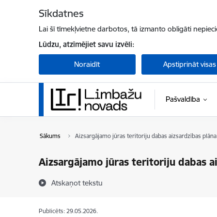
Pāriet uz lapas saturu
Sīkdatnes
Lai šī tīmekļvietne darbotos, tā izmanto obligāti nepiec
Lūdzu, atzīmējiet savu izvēli:
Noraidīt
Apstiprināt visas
Pašvaldība
Sākums
Aizsargājamo jūras teritoriju dabas aizsardzības plān
Aizsargājamo jūras teritoriju dabas a
Atskaņot tekstu
Publicēts: 29.05.2026.