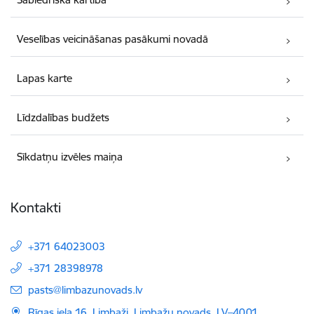
Veselības veicināšanas pasākumi novadā
Lapas karte
Līdzdalības budžets
Sīkdatņu izvēles maiņa
Kontakti
+371 64023003
+371 28398978
E-pasts:
pasts@limbazunovads.lv
Rīgas iela 16, Limbaži, Limbažu novads, LV–4001