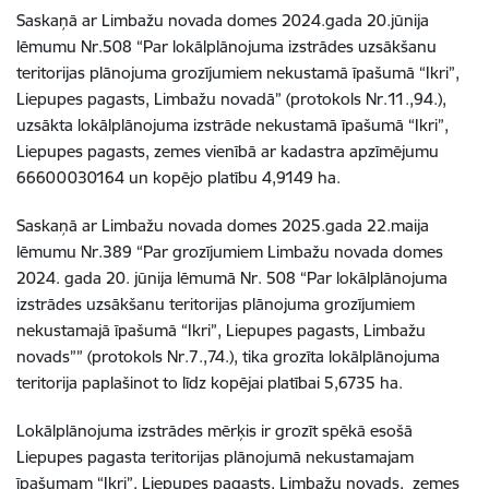
Saskaņā ar Limbažu novada domes 2024.gada 20.jūnija
lēmumu Nr.508 “
Par lokālplānojuma izstrādes uzsākšanu
teritorijas plānojuma grozījumiem nekustamā īpašumā
“Ikri”,
Liepupes pagasts
, Limbažu novadā” (protokols Nr.11.,94.),
uzsākta lokālplānojuma izstrāde nekustamā īpašumā
“Ikri”,
Liepupes pagasts
, zemes vienībā ar kadastra apzīmējumu
66600030164
un kopējo platību
4,9149
ha.
Saskaņā ar Limbažu novada domes 2025.gada 22.maija
lēmumu Nr.389 “Par grozījumiem Limbažu novada domes
2024. gada 20. jūnija lēmumā Nr. 508 “Par lokālplānojuma
izstrādes uzsākšanu teritorijas plānojuma grozījumiem
nekustamajā īpašumā “Ikri”, Liepupes pagasts, Limbažu
novads”” (protokols Nr.7.,74.), tika grozīta lokālplānojuma
teritorija paplašinot to līdz kopējai platībai 5,6735
ha.
Lokālplānojuma izstrādes mērķis ir grozīt spēkā esošā
Liepupes pagasta teritorijas plānojumā nekustamajam
īpašumam “Ikri”, Liepupes pagasts, Limbažu novads, zemes