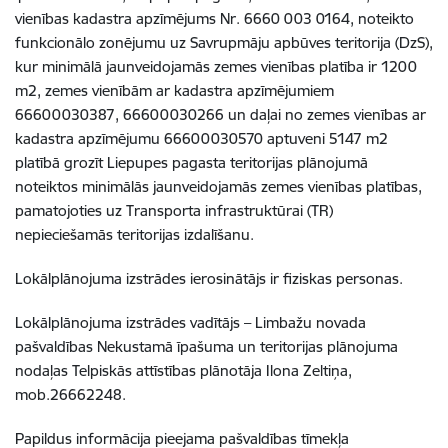
vienības kadastra apzīmējums Nr. 6660 003 0164, noteikto
funkcionālo zonējumu uz Savrupmāju apbūves teritorija (DzS),
kur minimālā jaunveidojamās zemes vienības platība ir 1200
m2, zemes vienībām ar kadastra apzīmējumiem
66600030387, 66600030266 un daļai no zemes vienības ar
kadastra apzīmējumu 66600030570 aptuveni 5147 m2
platībā grozīt Liepupes pagasta teritorijas plānojumā
noteiktos minimālās jaunveidojamās zemes vienības platības,
pamatojoties uz Transporta infrastruktūrai (TR)
nepieciešamās teritorijas izdalīšanu.
Lokālplānojuma izstrādes ierosinātājs ir fiziskas personas.
Lokālplānojuma izstrādes vadītājs – Limbažu novada
pašvaldības Nekustamā īpaš
uma un teritorijas plānojuma
nodaļas Telpiskās attīstības plānotāja Ilona Zeltiņa,
mob.26662248
.
Papildus informācija pieejama pašvaldības tīmekļa