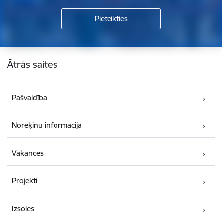
Kājene
Ātrās saites
Pašvaldība
Norēķinu informācija
Vakances
Projekti
Izsoles