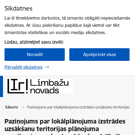
Pāriet uz lapas saturu
Sīkdatnes
Spied
lai meklētu
Enter
Lai šī tīmekļvietne darbotos, tā izmanto obligāti nepieciešamās
sīkdatnes. Ar Jūsu piekrišanu papildus šajā vietnē var tikt
izmantotas statistikas un sociālo mediju sīkdatnes.
Lūdzu, atzīmējiet savu izvēli:
Noraidīt
Apstiprināt visas
Pārvaldīt sīkdatnes
Sākums
Paziņojums par lokālplānojuma izstrādes uzsākšanu teritorijas 
Paziņojums par lokālplānojuma izstrādes
uzsākšanu teritorijas plānojuma