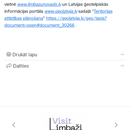
vietnē
www.limbazunovads.lv
un Latvijas ģeotelpiskās
informācijas portāla
www.geolatvija.lv
sadaļā “
Teritorijas
attīstības plānošana
”
https://geolatvija.lv/geo/tapis?
document=open#document_30266
.
Drukāt lapu
Dalīties