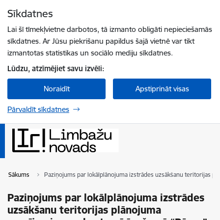
Pāriet uz lapas saturu
Sīkdatnes
Spied
lai meklētu
Enter
Lai šī tīmekļvietne darbotos, tā izmanto obligāti nepieciešamās
sīkdatnes. Ar Jūsu piekrišanu papildus šajā vietnē var tikt
izmantotas statistikas un sociālo mediju sīkdatnes.
Lūdzu, atzīmējiet savu izvēli:
Noraidīt
Apstiprināt visas
Pārvaldīt sīkdatnes
Sākums
Paziņojums par lokālplānojuma izstrādes uzsākšanu teritorijas 
Paziņojums par lokālplānojuma izstrādes
uzsākšanu teritorijas plānojuma