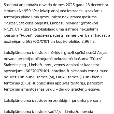
Saskaņā ar Limbažu novada domes 2025.gada 18.decembra
lēmumu Nr.959 “
Par lokālplānojuma izstrādes uzsākšanu
teritorijas plānojuma grozījumiem nekustamā īpašumā
“Pūces”, Staiceles pagasts, Limbažu novadā” (protokols
Nr.21.,81.), uzsākta lokālplānojuma izstrāde nekustamā
īpašumā “Pūces”, Staiceles pagasts, zemes vienībā ar kadastra
apzīmējumu
6637007010
1 un kopējo platību 3,96 ha.
Lokālplānojuma izstrādes mērķis ir grozīt s
pēkā esošā Alojas
novada teritorijas plānojumā nekustamā īpašuma “Pūces”,
Staiceles pag., Limbažu nov., zemes vienībai ar kadastra
apzīmējumu
66370070101
, noteikto funkcionālo zonējumus:
no Mežu un purvu zemes (M), Lauku zemes (L) un Ūdeņu
teritorijas (Ū) uz Rūpnieciskās apbūves teritoriju, paredzot
teritorijas izmantošanas veidu – derīgo izrakteņu ieguve
.
Lokālplānojuma izstrādes ierosinātājs ir juridiska persona.
Lokālplānojuma izstrādes vadītājs –
Limbažu novada