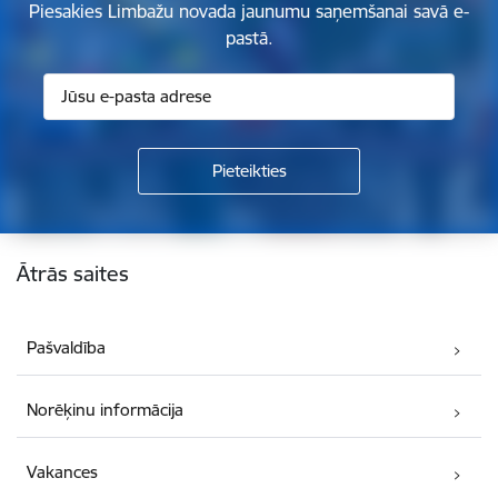
Piesakies Limbažu novada jaunumu saņemšanai savā e-
pastā.
Kājene
Ātrās saites
Pašvaldība
Norēķinu informācija
Vakances