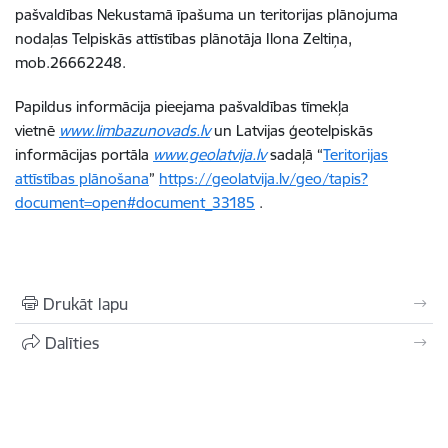
pašvaldības Nekustamā īpašuma un teritorijas plānojuma
nodaļas Telpiskās attīstības plānotāja Ilona Zeltiņa,
mob.26662248
.
Papildus informācija pieejama pašvaldības tīmekļa
vietnē
www.limbazunovads.lv
un Latvijas ģeotelpiskās
informācijas portāla
www.geolatvija.lv
sadaļā “
Teritorijas
attīstības plānošana
”
https://geolatvija.lv/geo/tapis?
document=open#document_33185
.
Drukāt lapu
Dalīties