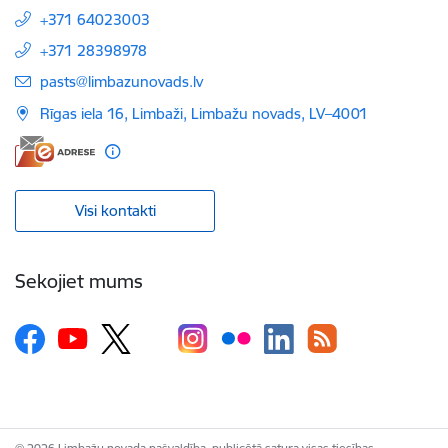
+371 64023003
+371 28398978
E-pasts:
pasts@limbazunovads.lv
Rīgas iela 16, Limbaži, Limbažu novads, LV–4001
Visi kontakti
Sekojiet mums