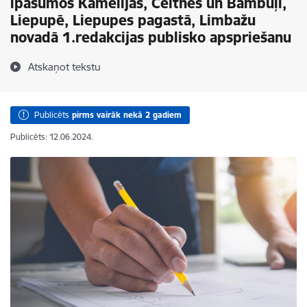
īpašumos Kamēlijas, Celtnes un Bambuļi,
Liepupē, Liepupes pagastā, Limbažu
novadā 1.redakcijas publisko apspriešanu
Atskaņot tekstu
Publicēts
pirms vairāk nekā 2 gadiem
Publicēts: 12.06.2024.