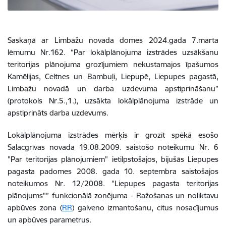
Saskaņā ar Limbažu novada domes 2024.gada 7.marta
lēmumu Nr.162. “Par lokālplānojuma izstrādes uzsākšanu
teritorijas plānojuma grozījumiem nekustamajos īpašumos
Kamēlijas, Celtnes un Bambuļi, Liepupē, Liepupes pagastā,
Limbažu novadā un darba uzdevuma apstiprināšanu”
(protokols Nr.5.,1.), uzsākta lokālplānojuma izstrāde un
apstiprināts darba uzdevums.
Lokālplānojuma izstrādes mērķis ir grozīt spēkā esošo
Salacgrīvas novada 19.08.2009. saistošo noteikumu Nr. 6
"Par teritorijas plānojumiem" ietilpstošajos, bijušās Liepupes
pagasta padomes 2008. gada 10. septembra saistošajos
noteikumos Nr. 12/2008. "Liepupes pagasta teritorijas
plānojums"” funkcionālā zonējuma - Ražošanas un noliktavu
apbūves zona (
RR
) galveno izmantošanu, citus nosacījumus
un apbūves parametrus.