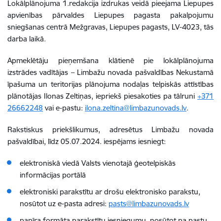
Lokālplānojuma 1.redakcija izdrukas veidā pieejama Liepupes
apvienības pārvaldes Liepupes pagasta pakalpojumu
sniegšanas centrā Mežgravas, Liepupes pagasts, LV-4023, tās
darba laikā.
Apmeklētāju pieņemšana klātienē pie lokālplānojuma
izstrādes vadītājas – Limbažu novada pašvaldības Nekustamā
īpašuma un teritorijas plānojuma nodaļas telpiskās attīstības
plānotājas Ilonas Zeltiņas, iepriekš piesakoties pa tālruni
+371
26662248
vai e-pastu:
ilona.zeltina@limbazunovads.lv
.
Rakstiskus priekšlikumus, adresētus Limbažu novada
pašvaldībai, līdz 05.07.2024. iespējams iesniegt:
elektroniskā viedā Valsts vienotajā ģeotelpiskās
informācijas portālā
elektroniski parakstītu ar drošu elektronisko parakstu,
nosūtot uz e-pasta adresi:
pasts@limbazunovads.lv
papīra formāta parakstītu iesniegumu, nosūtot pa pastu