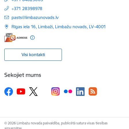
+371 28398978
E-pasts:
pasts@limbazunovads.lv
Rīgas iela 16, Limbaži, Limbažu novads, LV–4001
Visi kontakti
Sekojiet mums
© 2026 Limbažu novada pašvaldība, publicētā satura visas tiesības
aizsargātas.