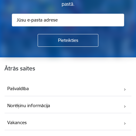
pastā.
Kājene
Ātrās saites
Pašvaldība
Norēķinu informācija
Vakances