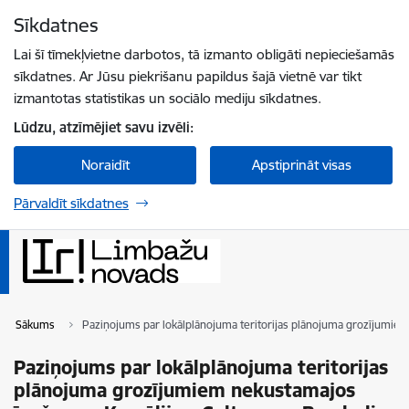
Pāriet uz lapas saturu
Sīkdatnes
Spied
lai meklētu
Enter
Lai šī tīmekļvietne darbotos, tā izmanto obligāti nepieciešamās
sīkdatnes. Ar Jūsu piekrišanu papildus šajā vietnē var tikt
izmantotas statistikas un sociālo mediju sīkdatnes.
Lūdzu, atzīmējiet savu izvēli:
Noraidīt
Apstiprināt visas
Pārvaldīt sīkdatnes
Sākums
Paziņojums par lokālplānojuma teritorijas plānojuma grozījumie
Paziņojums par lokālplānojuma teritorijas
plānojuma grozījumiem nekustamajos