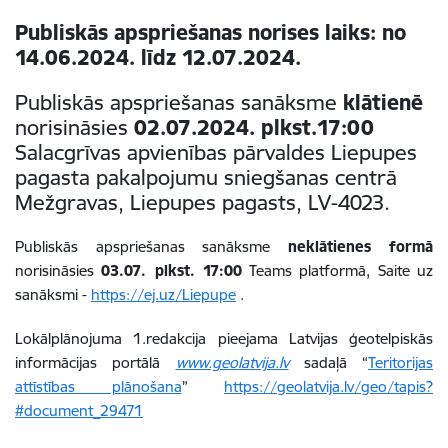
Publiskās apspriešanas norises laiks: no
14.06.2024. līdz 12.07.2024.
Publiskās apspriešanas sanāksme
klātienē
norisināsies
02.07.2024. plkst.17:00
Salacgrīvas apvienības pārvaldes Liepupes
pagasta pakalpojumu sniegšanas centrā
Mežgravas, Liepupes pagasts, LV-4023.
Publiskās apspriešanas sanāksme
neklātienes formā
norisināsies
03.07. plkst. 17:00
Teams platformā, Saite uz
sanāksmi -
https://ej.uz/Liepupe
.
Lokālplānojuma 1.redakcija pieejama Latvijas ģeotelpiskās
informācijas portālā
www.geolatvija.lv
sadaļā “
Teritorijas
attīstības plānošana
”
https://geolatvija.lv/geo/tapis?
#document_29471