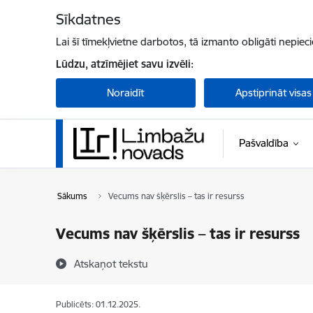
Pāriet uz lapas saturu
Sīkdatnes
Lai šī tīmekļvietne darbotos, tā izmanto obligāti nepiec
Lūdzu, atzīmējiet savu izvēli:
Noraidīt
Apstiprināt visas
Pašvaldība
Sākums
Vecums nav šķērslis – tas ir resurss
Vecums nav šķērslis – tas ir resurss
Atskaņot tekstu
Publicēts: 01.12.2025.