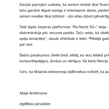
Daudzi joprojām uzskata, ka seniori strādā tikai finansi
taču gandrīz tikpat svarīgs ir interesants darbs, piede
seniori nevēlas tikai izdzīvot – viņi vēlas dzīvot pilnvērtīg
Tieši tāpēc karjeras platformas “Re-Starts 50+” ideja 
diskriminācija pēc vecuma pastāv. Taču veids, kā cilvēks
spēju iemācīties”, daudz efektīvāk ir teikt:
“
Pēdējā gadā
par sevi.
Šādos pasākumos cilvēki bieži atklāj, ka viņu lielākā pri
konkurētspējīgus, drošus un vērtīgus. Kā teicis Henrijs
Ceru, ka tikšanās iedvesmoja dalībniekus noticēt, ka j
Maija Andersone
Izglītības pārvaldes