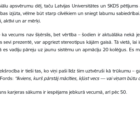
ālu apsvērumu dēļ, taču Latvijas Universitātes un SKDS pētījums atklā
rības izjūta, vēlme būt starp cilvēkiem un sniegt labumu sabiedrība
i, aktīvi un ar mērķi.
– ka vecums nav šķērslis, bet vērtība – šodien ir aktuālāka nekā je
 sevi prezentē, var apgriezt stereotipus kājām gaisā. Tā vietā, lai 
 es vadīju pāreju uz jaunu sistēmu un apmācīju 20 kolēģus. Es m
ekšrocība ir tieši tas, ko viņi paši līdz šim uztvēruši kā trūkumu – g
 Fords:
“Ikviens, kurš pārstāj mācīties, kļūst vecs — vai viņam būtu 
auns karjeras sākums ir iespējams jebkurā vecumā, arī pēc 50.