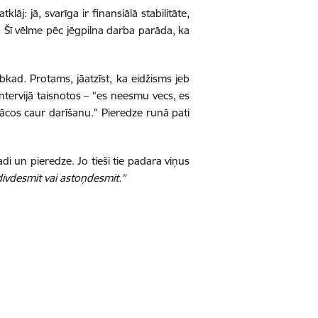
j: jā, svarīga ir finansiālā stabilitāte,
i. Šī vēlme pēc jēgpilna darba parāda, ka
bkad. Protams, jāatzīst, ka eidžisms jeb
intervijā taisnotos – “es neesmu vecs, es
ācos caur darīšanu.” Pieredze runā pati
adi un pieredze. Jo tieši tie padara viņus
divdesmit vai astoņdesmit.”