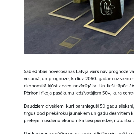
Sabiedrības novecošanās Latvijā vairs nav prognoze vai t
vecumā, un prognoze, ka līdz 2060. gadam uz vienu strā
ekonomikā kļūst arvien nozīmīgāka. Un tieši tāpēc
Li
Pērkoni rīkoja pasākumu iedzīvotājiem 50+, kura centrā 
Daudziem cilvēkiem, kuri pārsnieguši 50 gadu slieksni, 
tirgus dod priekšroku jaunākiem un gadu desmitiem krātā 
pretēja: mūsdienu ekonomikā tieši pieredze, noturība u
Par karjeras iespējām un prasmju attīstību visa mūž