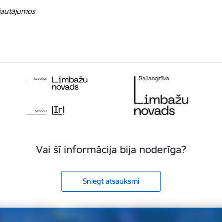
s jautājumos
Vai šī informācija bija noderīga?
Sniegt atsauksmi