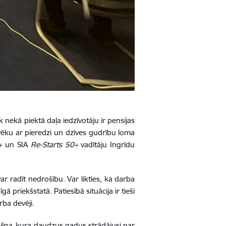
 nekā piektā daļa iedzīvotāju ir pensijas
lvēku ar pieredzi un dzīves gudrību loma
+
un SIA
Re-Starts 50+
vadītāju Ingrīdu
ar radīt nedrošību. Var likties, ka darba
priekšstatā. Patiesībā situācija ir tieši
ba devēji.
liņa
, kura daudzus gadus strādājusi par