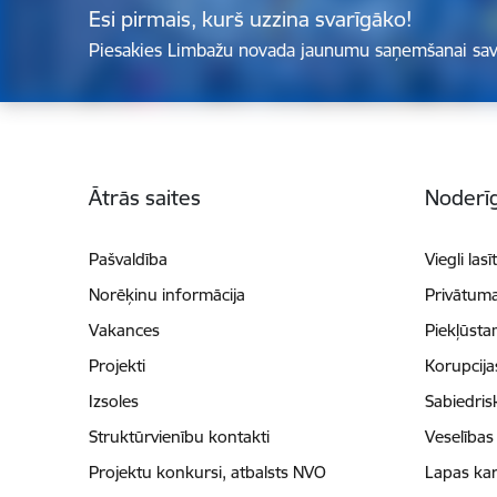
Esi pirmais, kurš uzzina svarīgāko!
Piesakies Limbažu novada jaunumu saņemšanai sav
Kājene
Ātrās saites
Noderīg
Pašvaldība
Viegli lasī
Norēķinu informācija
Privātuma
Vakances
Piekļūsta
Projekti
Korupcij
Izsoles
Sabiedris
Struktūrvienību kontakti
Veselības
Projektu konkursi, atbalsts NVO
Lapas kar