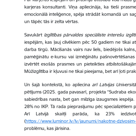
karjeras konsultanti. Viņa apliecināja, ka tieši prasm
emocionālā inteliģence, spēja strādāt komandā un sagla
un tāpēc tās ir zelta vērtas.
Savukārt
Izglītības pārvaldes speciāliste interešu iz
iespējām, kas ļauj cilvēkiem pēc 50 gadiem ne tikai 
darba tirgū. Mācīšanās vairs nav liels, biedējošs kalns
pamēģinātu e-kursu vai izmēģinātu pašnovērtēšanas t
izvērtēt esošās prasmes un pieteikties atbilstošāka
Mūžizglītība ir kļuvusi ne tikai pieejama, bet arī ļoti pr
Un šajā kontekstā, ko apliecina
arī Latvijas Universi
pētījums (2025. gada pavasarī, projekta “Sudraba ekon
sabiedrības nasta, bet gan milzīga izaugsmes iespēja
28% no IKP. Tā rada pieprasījumu pēc specializētiem p
Arī Latvijā skaitļi parāda, ka 23% iedzīv
(
https://www.luminor.lv/lv/jaunumi/nakotne-dzivosim-
problēmu, kas jārisina.