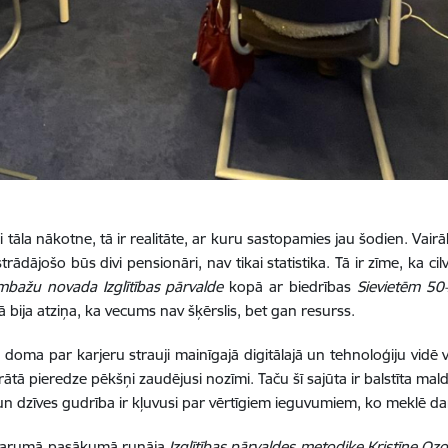
āla nākotne, tā ir realitāte, ar kuru sastopamies jau šodien. Vairāk
dājošo būs divi pensionāri, nav tikai statistika. Tā ir zīme, ka ci
mbažu novada Izglītības pārvalde
kopā ar biedrības
Sievietēm 50
bija atziņa, ka vecums nav šķērslis, bet gan resurss.
doma par karjeru strauji mainīgajā digitālajā un tehnoloģiju vidē v
pieredze pēkšņi zaudējusi nozīmi. Taču šī sajūta ir balstīta maldīgā 
n dzīves gudrība ir kļuvusi par vērtīgiem ieguvumiem, ko meklē dar
a garumā pasākumā runāja
Izglītības pārvaldes metodiķe
Kristīne Ozo