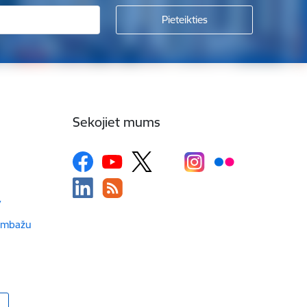
Sekojiet mums
v
Limbažu