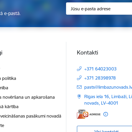
ā e-pastā.
i
Kontakti
t
+371 64023003
+371 28398978
 politika
E-pasts:
pasts@limbazunovads.l
mība
Rīgas iela 16, Limbaži, 
as novēršana un apkarošana
novads, LV–4001
kā kārtība
 veicināšanas pasākumi novadā
te
Visi kontakti