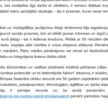
es, kas noslīpētas ilgā darbā ar cilvēkiem, ir senioru lielākais t
bāt mieru sarežģītās situācijās – tās ir prasmes, kuras nevar iemā
glītības un mūžizglītības jautājumos Maija Andersone
bija sagatavo
atjaunot esošās prasmes, bet arī atklāt jaunas intereses un iegū
, kurā jākāpj – tas ir ikdienas ieradums. Pietiek ar 30 minūtēm die
estu. Iespējas sākt mācīties ir rokas stiepiena attālumā. Piemē
jām mācībām. Plašu mācību piedāvājumu var atrast arī
Nodarbināt
aktiska un integrējama ikviena cilvēka dzīvē.
tātes Ekonomikas un vadības zinātniskā institūta pētnieces Lilita
omikas potenciāls un to ietekmējošie faktori” ietvaros), ir skaidr
. Eiropas Savienībā cilvēku vecumā virs 50 gadiem vajadzībām pie
roduktiem, pakalpojumiem, tehnoloģijām, izglītības un darba iespē
otāju ir pensijas vecumā un, ka esošā pensionāru u
ilgak-ko-tas-nozime-sobrid-stradajosajiem
) pārvērš pieredzes bag