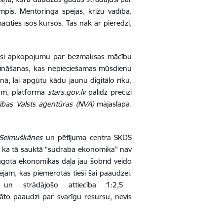
rumpis. Mentoringa spējas, krīžu vadība,
cīties īsos kursos. Tās nāk ar pieredzi,
jusi apkopojumu par bezmaksas mācību
t zināšanas, kas nepieciešamas mūsdienu
nā, lai apgūtu kādu jaunu digitālo rīku,
ram, platforma
stars.gov.lv
palīdz precīzi
ības Valsts aģentūras (NVA)
mājaslapā.
s Seimuškānes
un pētījuma centra SKDS
s, ka tā sauktā “sudraba ekonomika” nav
lāgotā ekonomikas daļa jau šobrīd veido
jām, kas piemērotas tieši šai paaudzei.
n strādājošo attiecība 1:2,5
āto paaudzi par svarīgu resursu, nevis