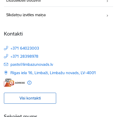
Līdzdalības budžets
Sīkdatņu izvēles maiņa
Kontakti
+371 64023003
+371 28398978
E-pasts:
pasts@limbazunovads.lv
Rīgas iela 16, Limbaži, Limbažu novads, LV–4001
Visi kontakti
Sekojiet mums