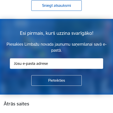
Sniegt atsauksmi
Esi pirmais, kurš uzzina svarīgāko!
Piesakies Limbažu novada jaunumu saņemšanai savā e-
pastā.
Kājene
Ātrās saites