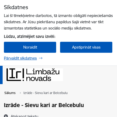
Pāriet uz lapas saturu
Sīkdatnes
Spied
lai meklētu
Enter
Lai šī tīmekļvietne darbotos, tā izmanto obligāti nepieciešamās
sīkdatnes. Ar Jūsu piekrišanu papildus šajā vietnē var tikt
izmantotas statistikas un sociālo mediju sīkdatnes.
Lūdzu, atzīmējiet savu izvēli:
Noraidīt
Apstiprināt visas
Pārvaldīt sīkdatnes
Sākums
Izrāde - Sievu kari ar Belcebulu
Izrāde - Sievu kari ar Belcebulu
Atskaņot tekstu