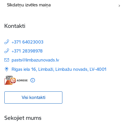
Sīkdatņu izvēles maiņa
Kontakti
+371 64023003
+371 28398978
E-pasts:
pasts@limbazunovads.lv
Rīgas iela 16, Limbaži, Limbažu novads, LV–4001
Visi kontakti
Sekojiet mums