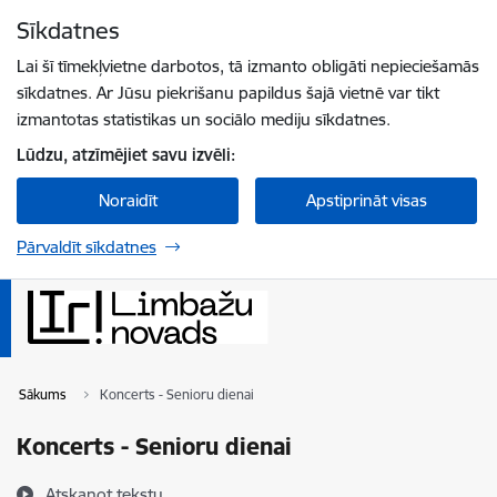
Pāriet uz lapas saturu
Sīkdatnes
Spied
lai meklētu
Enter
Lai šī tīmekļvietne darbotos, tā izmanto obligāti nepieciešamās
sīkdatnes. Ar Jūsu piekrišanu papildus šajā vietnē var tikt
izmantotas statistikas un sociālo mediju sīkdatnes.
Lūdzu, atzīmējiet savu izvēli:
Noraidīt
Apstiprināt visas
Pārvaldīt sīkdatnes
Sākums
Koncerts - Senioru dienai
Koncerts - Senioru dienai
Atskaņot tekstu