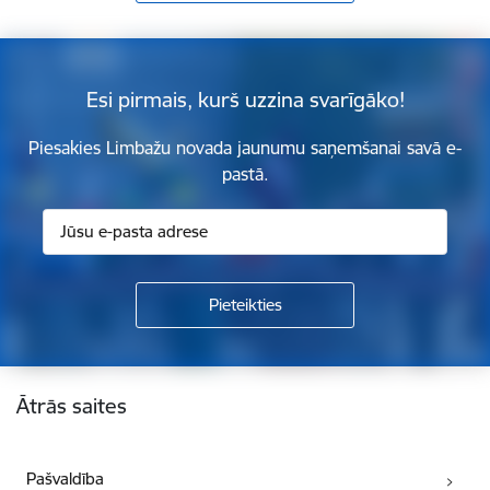
Esi pirmais, kurš uzzina svarīgāko!
Piesakies Limbažu novada jaunumu saņemšanai savā e-
pastā.
Kājene
Ātrās saites
Pašvaldība