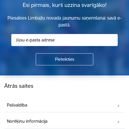
Esi pirmais, kurš uzzina svarīgāko!
Piesakies Limbažu novada jaunumu saņemšanai savā e-
pastā.
Kājene
Ātrās saites
Pašvaldība
Norēķinu informācija