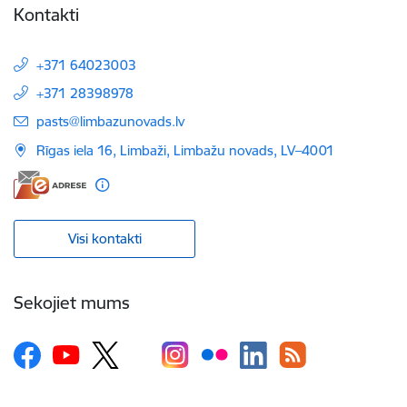
Kontakti
+371 64023003
+371 28398978
E-pasts:
pasts@limbazunovads.lv
Rīgas iela 16, Limbaži, Limbažu novads, LV–4001
Visi kontakti
Sekojiet mums