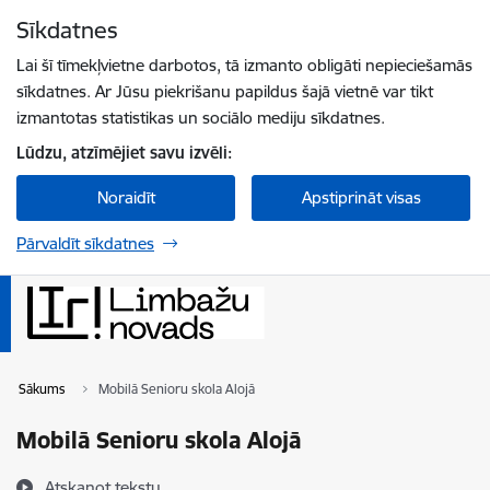
Pāriet uz lapas saturu
Sīkdatnes
Spied
lai meklētu
Enter
Lai šī tīmekļvietne darbotos, tā izmanto obligāti nepieciešamās
sīkdatnes. Ar Jūsu piekrišanu papildus šajā vietnē var tikt
izmantotas statistikas un sociālo mediju sīkdatnes.
Lūdzu, atzīmējiet savu izvēli:
Noraidīt
Apstiprināt visas
Pārvaldīt sīkdatnes
Sākums
Mobilā Senioru skola Alojā
Mobilā Senioru skola Alojā
Atskaņot tekstu