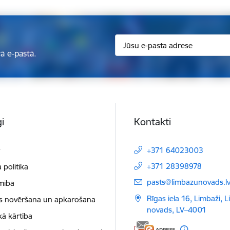
ā e-pastā.
i
Kontakti
t
+371 64023003
+371 28398978
 politika
E-pasts:
pasts@limbazunovads.l
mība
Rīgas iela 16, Limbaži, 
as novēršana un apkarošana
novads, LV–4001
kā kārtība