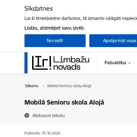
Pāriet uz lapas saturu
Sīkdatnes
Lai šī tīmekļvietne darbotos, tā izmanto obligāti nepiec
Lūdzu, atzīmējiet savu izvēli:
Noraidīt
Apstiprināt visas
Pašvaldība
Sākums
Mobilā Senioru skola Alojā
Mobilā Senioru skola Alojā
Atskaņot tekstu
Publicēts: 31.10.2025.