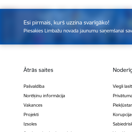
Esi pirmais, kurš uzzina svarīgāko!
Piesakies Limbažu novada jaunumu saņemšanai sav
Kājene
Ātrās saites
Noderīg
Pašvaldība
Viegli lasī
Norēķinu informācija
Privātuma
Vakances
Piekļūsta
Projekti
Korupcij
Izsoles
Sabiedris