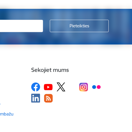
Sekojiet mums
v
Limbažu