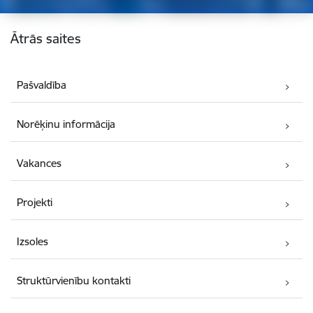
Kājene
Ātrās saites
Pašvaldība
Norēķinu informācija
Vakances
Projekti
Izsoles
Struktūrvienību kontakti