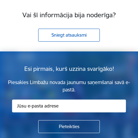
Vai šī informācija bija noderīga?
Sniegt atsauksmi
Esi pirmais, kurš uzzina svarīgāko!
Piesakies Limbažu novada jaunumu saņemšanai savā e-
pastā.