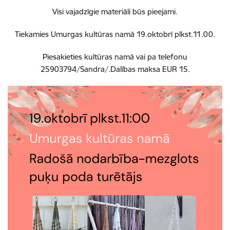
Visi vajadz
ī
gie materi
ā
li b
ū
s pieejami.
Tiekamies Umurgas kult
ū
ras nam
ā
19.oktobr
ī
plkst.11.00.
Piesakieties kult
ū
ras nam
ā
vai pa telefonu
25903794/Sandra/.Dal
ī
bas maksa EUR 15.