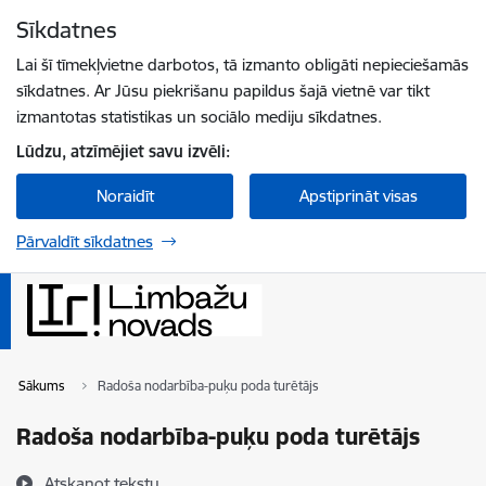
Pāriet uz lapas saturu
Sīkdatnes
Spied
lai meklētu
Enter
Lai šī tīmekļvietne darbotos, tā izmanto obligāti nepieciešamās
sīkdatnes. Ar Jūsu piekrišanu papildus šajā vietnē var tikt
izmantotas statistikas un sociālo mediju sīkdatnes.
Lūdzu, atzīmējiet savu izvēli:
Noraidīt
Apstiprināt visas
Pārvaldīt sīkdatnes
Sākums
Radoša nodarbība-puķu poda turētājs
Radoša nodarbība-puķu poda turētājs
Atskaņot tekstu