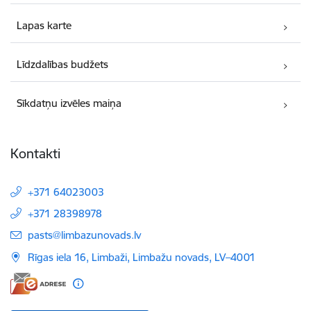
Lapas karte
Līdzdalības budžets
Sīkdatņu izvēles maiņa
Kontakti
+371 64023003
+371 28398978
E-pasts:
pasts@limbazunovads.lv
Rīgas iela 16, Limbaži, Limbažu novads, LV–4001