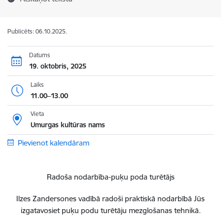
Publicēts: 06.10.2025.
Datums
19. oktobris, 2025
Laiks
11.00–13.00
Vieta
Umurgas kultūras nams
Pievienot kalendāram
Radoša nodarb
ība-puķu poda turētājs
Ilzes Zandersones vad
ī
b
ā
radoši praktisk
ā
nodarb
ī
b
ā
J
ū
s
izgatavosiet pu
ķ
u podu tur
ē
t
ā
ju mezglošanas tehnik
ā
.