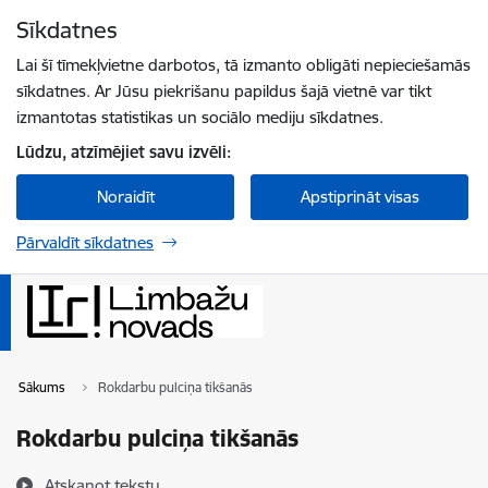
Pāriet uz lapas saturu
Sīkdatnes
Spied
lai meklētu
Enter
Lai šī tīmekļvietne darbotos, tā izmanto obligāti nepieciešamās
sīkdatnes. Ar Jūsu piekrišanu papildus šajā vietnē var tikt
izmantotas statistikas un sociālo mediju sīkdatnes.
Lūdzu, atzīmējiet savu izvēli:
Noraidīt
Apstiprināt visas
Pārvaldīt sīkdatnes
Sākums
Rokdarbu pulciņa tikšanās
Rokdarbu pulciņa tikšanās
Atskaņot tekstu