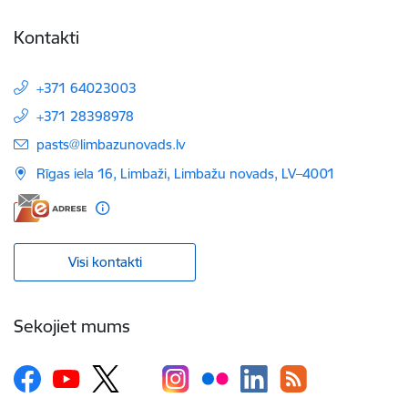
Kontakti
+371 64023003
+371 28398978
E-pasts:
pasts@limbazunovads.lv
Rīgas iela 16, Limbaži, Limbažu novads, LV–4001
Visi kontakti
Sekojiet mums