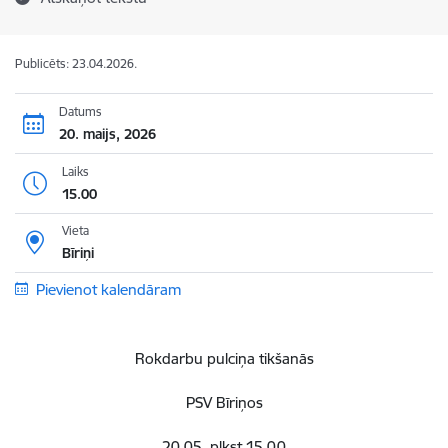
Publicēts: 23.04.2026.
Datums
20. maijs, 2026
Laiks
15.00
Vieta
Bīriņi
Pievienot kalendāram
Rokdarbu pulciņa tikšanās
PSV Bīriņos
20.05. plkst.15.00