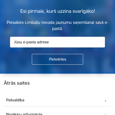
Esi pirmais, kurš uzzina svarīgāko!
Piesakies Limbažu novada jaunumu saņemšanai savā e-
pastā.
Kājene
Ātrās saites
Pašvaldība
Norēķinu informācija