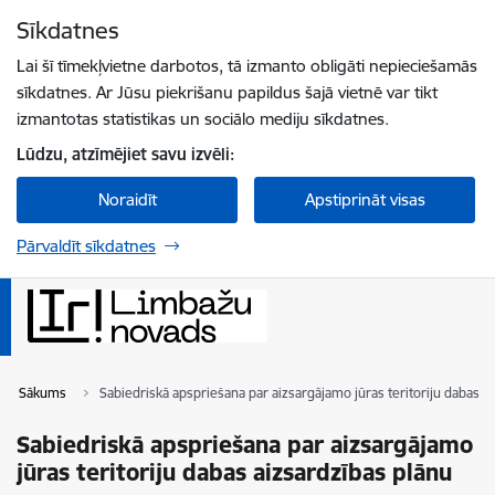
Pāriet uz lapas saturu
Sīkdatnes
Spied
lai meklētu
Enter
Lai šī tīmekļvietne darbotos, tā izmanto obligāti nepieciešamās
sīkdatnes. Ar Jūsu piekrišanu papildus šajā vietnē var tikt
izmantotas statistikas un sociālo mediju sīkdatnes.
Lūdzu, atzīmējiet savu izvēli:
Noraidīt
Apstiprināt visas
Pārvaldīt sīkdatnes
Sākums
Sabiedriskā apspriešana par aizsargājamo jūras teritoriju dabas a
Sabiedriskā apspriešana par aizsargājamo
jūras teritoriju dabas aizsardzības plānu