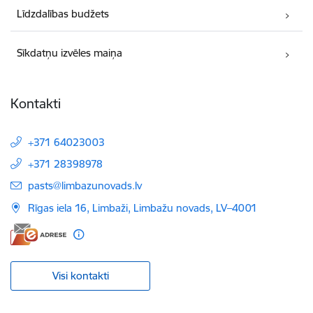
Līdzdalības budžets
Sīkdatņu izvēles maiņa
Kontakti
+371 64023003
+371 28398978
E-pasts:
pasts@limbazunovads.lv
Rīgas iela 16, Limbaži, Limbažu novads, LV–4001
Visi kontakti