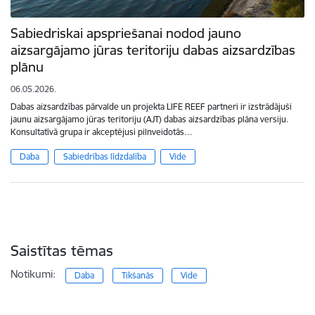
Sabiedriskai apspriešanai nodod jauno
aizsargājamo jūras teritoriju dabas aizsardzības
plānu
06.05.2026.
Dabas aizsardzības pārvalde un projekta LIFE REEF partneri ir izstrādājuši
jaunu aizsargājamo jūras teritoriju (AJT) dabas aizsardzības plāna versiju.
Konsultatīvā grupa ir akceptējusi pilnveidotās…
Daba
Sabiedrības līdzdalība
Vide
Saistītas tēmas
Notikumi:
Daba
Tikšanās
Vide