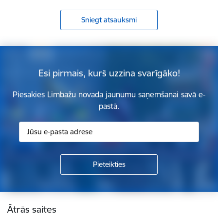
Sniegt atsauksmi
Esi pirmais, kurš uzzina svarīgāko!
Piesakies Limbažu novada jaunumu saņemšanai savā e-
pastā.
Kājene
Ātrās saites