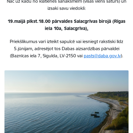
Nāc uz kādu no klātienes sanāksmēm (visās viens saturs) un
izsaki savu viedokli:
19.maijā plkst.18.00 pārvaldes Salacgrīvas birojā (Rīgas
iela 10a, Salacgrīva),
Priekšlikumus vari izteikt sapulcē vai iesniegt rakstiski līdz
5.jūnijam, adresējot tos Dabas aizsardzības pārvaldei
(Baznīcas iela 7, Sigulda, LV-2150 vai
pasts@daba.gov.lv
).